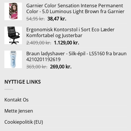
oprindelige
aktuelle
Garnier Color Sensation Intense Permanent
pris
pris
Color - 5.0 Luminous Light Brown fra Garnier
var:
er:
Den
Den
54,95
kr.
38,47
kr.
249,95 kr..
236,95 kr..
oprindelige
aktuelle
Ergonomisk Kontorstol i Sort Eco Læder
pris
pris
Komfortabel og Justerbar
var:
er:
Den
Den
2.409,00
kr.
1.129,00
kr.
54,95 kr..
38,47 kr..
oprindelige
aktuelle
Braun ladyshaver - Silk-épil - LS5160 fra braun
pris
pris
4210201192619
var:
er:
Den
Den
369,00
kr.
269,00
kr.
2.409,00 kr..
1.129,00 kr..
oprindelige
aktuelle
pris
pris
NYTTIGE LINKS
var:
er:
369,00 kr..
269,00 kr..
Kontakt Os
Mette Jensen
Cookiepolitik (EU)