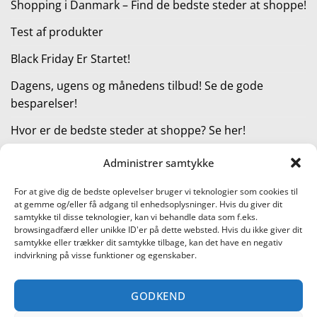
Shopping i Danmark – Find de bedste steder at shoppe!
Test af produkter
Black Friday Er Startet!
Dagens, ugens og månedens tilbud! Se de gode
besparelser!
Hvor er de bedste steder at shoppe? Se her!
Administrer samtykke
KATEGORIER
For at give dig de bedste oplevelser bruger vi teknologier som cookies til
at gemme og/eller få adgang til enhedsoplysninger. Hvis du giver dit
Kategorier
samtykke til disse teknologier, kan vi behandle data som f.eks.
browsingadfærd eller unikke ID'er på dette websted. Hvis du ikke giver dit
samtykke eller trækker dit samtykke tilbage, kan det have en negativ
indvirkning på visse funktioner og egenskaber.
Læs vores guide til online shopping
GODKEND
Visa
PayPal
Stripe
MasterCard
Cash
On