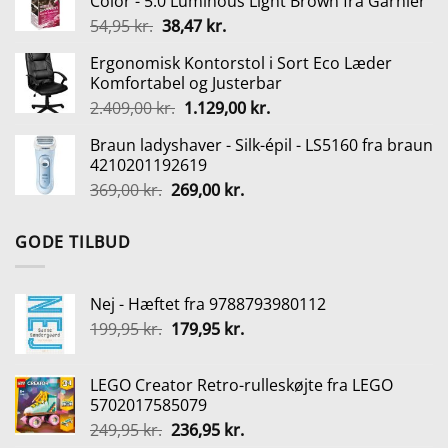
Color - 5.0 Luminous Light Brown fra Garnier
var:
er:
Den
Den
54,95
kr.
38,47
kr.
249,95 kr..
236,95 kr..
oprindelige
aktuelle
Ergonomisk Kontorstol i Sort Eco Læder
pris
pris
Komfortabel og Justerbar
var:
er:
Den
Den
2.409,00
kr.
1.129,00
kr.
54,95 kr..
38,47 kr..
oprindelige
aktuelle
Braun ladyshaver - Silk-épil - LS5160 fra braun
pris
pris
4210201192619
var:
er:
Den
Den
369,00
kr.
269,00
kr.
2.409,00 kr..
1.129,00 kr..
oprindelige
aktuelle
pris
pris
GODE TILBUD
var:
er:
369,00 kr..
269,00 kr..
Nej - Hæftet fra 9788793980112
Den
Den
199,95
kr.
179,95
kr.
oprindelige
aktuelle
pris
pris
LEGO Creator Retro-rulleskøjte fra LEGO
var:
er:
5702017585079
199,95 kr..
179,95 kr..
Den
Den
249,95
kr.
236,95
kr.