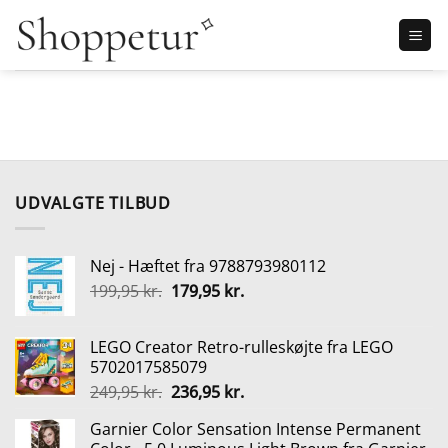
Fortsæt
til
indhold
UDVALGTE TILBUD
Nej - Hæftet fra 9788793980112
Den
Den
199,95
kr.
179,95
kr.
oprindelige
aktuelle
pris
pris
LEGO Creator Retro-rulleskøjte fra LEGO
var:
er:
5702017585079
199,95 kr..
179,95 kr..
Den
Den
249,95
kr.
236,95
kr.
oprindelige
aktuelle
Garnier Color Sensation Intense Permanent
pris
pris