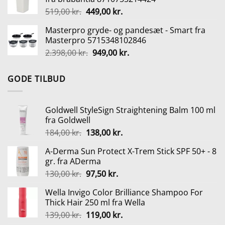
var:
er:
Den
Den
519,00
kr.
449,00
kr.
339,00 kr..
254,25 kr..
oprindelige
aktuelle
Masterpro gryde- og pandesæt - Smart fra
pris
pris
Masterpro 5715348102846
var:
er:
Den
Den
2.398,00
kr.
949,00
kr.
519,00 kr..
449,00 kr..
oprindelige
aktuelle
pris
pris
GODE TILBUD
var:
er:
2.398,00 kr..
949,00 kr..
Goldwell StyleSign Straightening Balm 100 ml
fra Goldwell
Den
Den
184,00
kr.
138,00
kr.
oprindelige
aktuelle
A-Derma Sun Protect X-Trem Stick SPF 50+ - 8
pris
pris
gr. fra ADerma
var:
er:
Den
Den
130,00
kr.
97,50
kr.
184,00 kr..
138,00 kr..
oprindelige
aktuelle
Wella Invigo Color Brilliance Shampoo For
pris
pris
Thick Hair 250 ml fra Wella
var:
er:
Den
Den
139,00
kr.
119,00
kr.
130,00 kr..
97,50 kr..