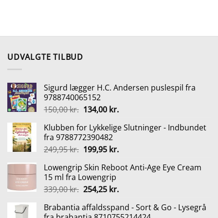
UDVALGTE TILBUD
Sigurd lægger H.C. Andersen puslespil fra
9788740065152
Den
Den
150,00
kr.
134,00
kr.
oprindelige
aktuelle
Klubben for Lykkelige Slutninger - Indbundet
pris
pris
fra 9788772390482
var:
er:
Den
Den
249,95
kr.
199,95
kr.
150,00 kr..
134,00 kr..
oprindelige
aktuelle
Lowengrip Skin Reboot Anti-Age Eye Cream
pris
pris
15 ml fra Lowengrip
var:
er:
Den
Den
339,00
kr.
254,25
kr.
249,95 kr..
199,95 kr..
oprindelige
aktuelle
Brabantia affaldsspand - Sort & Go - Lysegrå
pris
pris
fra brabantia 8710755214424