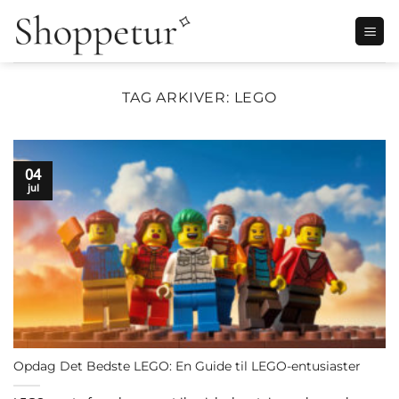
Fortsæt
til
indhold
TAG ARKIVER:
LEGO
04
jul
Opdag Det Bedste LEGO: En Guide til LEGO-entusiaster