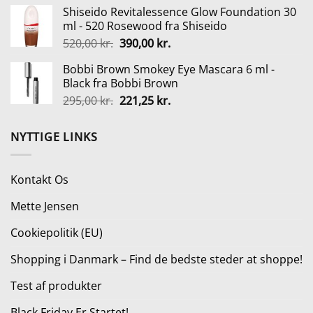
oprindelige
aktuelle
Shiseido Revitalessence Glow Foundation 30
pris
pris
ml - 520 Rosewood fra Shiseido
var:
er:
Den
Den
520,00
kr.
390,00
kr.
139,00 kr..
119,00 kr..
oprindelige
aktuelle
Bobbi Brown Smokey Eye Mascara 6 ml -
pris
pris
Black fra Bobbi Brown
var:
er:
Den
Den
295,00
kr.
221,25
kr.
520,00 kr..
390,00 kr..
oprindelige
aktuelle
pris
pris
NYTTIGE LINKS
var:
er:
295,00 kr..
221,25 kr..
Kontakt Os
Mette Jensen
Cookiepolitik (EU)
Shopping i Danmark – Find de bedste steder at shoppe!
Test af produkter
Black Friday Er Startet!