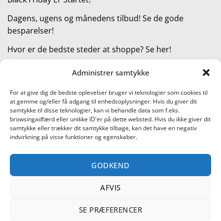
Dagens, ugens og månedens tilbud! Se de gode
besparelser!
Hvor er de bedste steder at shoppe? Se her!
Administrer samtykke
KATEGORIER
For at give dig de bedste oplevelser bruger vi teknologier som cookies til
at gemme og/eller få adgang til enhedsoplysninger. Hvis du giver dit
Kategorier
samtykke til disse teknologier, kan vi behandle data som f.eks.
browsingadfærd eller unikke ID'er på dette websted. Hvis du ikke giver dit
samtykke eller trækker dit samtykke tilbage, kan det have en negativ
indvirkning på visse funktioner og egenskaber.
Læs vores guide til online shopping
GODKEND
Visa
PayPal
Stripe
MasterCard
Cash
On
AFVIS
KONTAKT OS
METTE JENSEN
COOKIEPOLITIK (EU)
Delivery
SHOPPING I DANMARK – FIND DE BEDSTE STEDER AT SHOPPE!
TEST AF PRODUKTER
BLACK FRIDAY ER STARTET!
DAGENS, UGENS OG MÅNEDENS TILBUD! SE DE GODE
SE PRÆFERENCER
BESPARELSER!