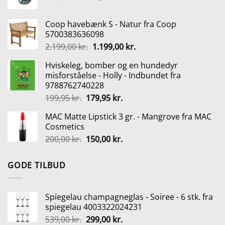
oprindelige
aktuelle
539,00 kr..
299,00 kr..
pris
pris
Coop havebænk S - Natur fra Coop
var:
er:
5700383636098
299,00 kr..
149,00 kr..
Den
Den
2.199,00
kr.
1.199,00
kr.
oprindelige
aktuelle
Hviskeleg, bomber og en hundedyr
pris
pris
misforståelse - Holly - Indbundet fra
var:
er:
9788762740228
2.199,00 kr..
1.199,00 kr..
Den
Den
199,95
kr.
179,95
kr.
oprindelige
aktuelle
MAC Matte Lipstick 3 gr. - Mangrove fra MAC
pris
pris
Cosmetics
var:
er:
Den
Den
200,00
kr.
150,00
kr.
199,95 kr..
179,95 kr..
oprindelige
aktuelle
pris
pris
GODE TILBUD
var:
er:
200,00 kr..
150,00 kr..
Spiegelau champagneglas - Soiree - 6 stk. fra
spiegelau 4003322024231
Den
Den
539,00
kr.
299,00
kr.