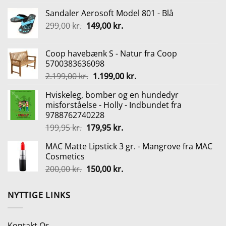
oprindelige
aktuelle
Sandaler Aerosoft Model 801 - Blå
pris
pris
Den
Den
299,00
kr.
var:
149,00
kr.
er:
oprindelige
aktuelle
539,00 kr..
299,00 kr..
pris
pris
Coop havebænk S - Natur fra Coop
var:
er:
5700383636098
299,00 kr..
149,00 kr..
Den
Den
2.199,00
kr.
1.199,00
kr.
oprindelige
aktuelle
Hviskeleg, bomber og en hundedyr
pris
pris
misforståelse - Holly - Indbundet fra
var:
er:
9788762740228
2.199,00 kr..
1.199,00 kr..
Den
Den
199,95
kr.
179,95
kr.
oprindelige
aktuelle
MAC Matte Lipstick 3 gr. - Mangrove fra MAC
pris
pris
Cosmetics
var:
er:
Den
Den
200,00
kr.
150,00
kr.
199,95 kr..
179,95 kr..
oprindelige
aktuelle
pris
pris
NYTTIGE LINKS
var:
er:
200,00 kr..
150,00 kr..
Kontakt Os