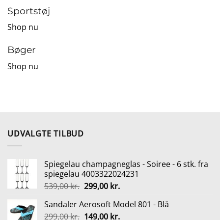
Sportstøj
Shop nu
Bøger
Shop nu
UDVALGTE TILBUD
Spiegelau champagneglas - Soiree - 6 stk. fra
spiegelau 4003322024231
Den
Den
539,00
kr.
299,00
kr.
oprindelige
aktuelle
Sandaler Aerosoft Model 801 - Blå
pris
pris
Den
Den
299,00
kr.
var:
149,00
kr.
er: