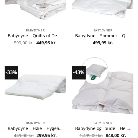
BABYDYNER
BABYDYNER
Babydyne – Quilts of Denmark – Butterfly Silk fra quilts-of-denmark 5768891110288
Babydyne – Sommer – Quilts of Denmark – Happy Kids fra Quilts of Denmark 5768892538630
Den
Den
599,00
kr.
449,95
kr.
499,95
kr.
oprindelige
aktuelle
pris
pris
var:
er:
599,00 kr..
449,95 kr..
-33%
-43%
BABYDYNER
BABYDYNER
Babydyne – Høie – Hygea fra hoeie 7034182630703
Babydyne og -pude – Helårsdyne – Änglamark fra Änglamark 5700381621492
Den
Den
Den
Den
449,00
kr.
299,95
kr.
1.499,00
kr.
848,00
kr.