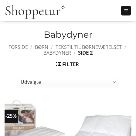
Fortsæt
til
indhold
Babydyner
FORSIDE
/
BØRN
/
TEKSTIL TIL BØRNEVÆRELSET
/
BABYDYNER
/
SIDE 2
FILTER
-25%