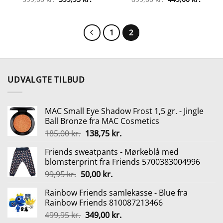
oprindelige
aktuelle
oprindelige
aktuel
pris
pris
pris
pris
var:
er:
var:
er:
599,00 kr..
399,95 kr..
899,00 kr..
449,00 
1
2
UDVALGTE TILBUD
MAC Small Eye Shadow Frost 1,5 gr. - Jingle
Ball Bronze fra MAC Cosmetics
Den
Den
185,00
kr.
138,75
kr.
oprindelige
aktuelle
Friends sweatpants - Mørkeblå med
pris
pris
blomsterprint fra Friends 5700383004996
var:
er:
Den
Den
99,95
kr.
50,00
kr.
185,00 kr..
138,75 kr..
oprindelige
aktuelle
Rainbow Friends samlekasse - Blue fra
pris
pris
Rainbow Friends 810087213466
var:
er:
Den
Den
499,95
kr.
349,00
kr.
99,95 kr..
50,00 kr..