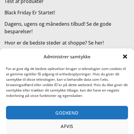
Test af produkter
Black Friday Er Startet!
Dagens, ugens og månedens tilbud! Se de gode
besparelser!
Hvor er de bedste steder at shoppe? Se her!
Administrer samtykke
KATEGORIER
For at give dig de bedste oplevelser bruger vi teknologier som cookies til
at gemme og/eller få adgang til enhedsoplysninger. Hvis du giver dit
Kategorier
samtykke til disse teknologier, kan vi behandle data som f.eks.
browsingadfærd eller unikke ID'er på dette websted. Hvis du ikke giver dit
samtykke eller trækker dit samtykke tilbage, kan det have en negativ
indvirkning på visse funktioner og egenskaber.
Læs vores guide til online shopping
GODKEND
Visa
PayPal
Stripe
MasterCard
Cash
On
AFVIS
KONTAKT OS
METTE JENSEN
COOKIEPOLITIK (EU)
Delivery
SHOPPING I DANMARK – FIND DE BEDSTE STEDER AT SHOPPE!