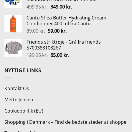
var:
er:
Den
Den
499,95
kr.
349,00
kr.
99,95 kr..
50,00 kr..
oprindelige
aktuelle
Cantu Shea Butter Hydrating Cream
pris
pris
Conditioner 400 ml fra Cantu
var:
er:
Den
Den
89,00
kr.
59,00
kr.
499,95 kr..
349,00 kr..
oprindelige
aktuelle
Friends striktrøje - Grå fra friends
pris
pris
5700383108267
var:
er:
Den
Den
129,95
kr.
65,00
kr.
89,00 kr..
59,00 kr..
oprindelige
aktuelle
pris
pris
NYTTIGE LINKS
var:
er:
129,95 kr..
65,00 kr..
Kontakt Os
Mette Jensen
Cookiepolitik (EU)
Shopping i Danmark – Find de bedste steder at shoppe!