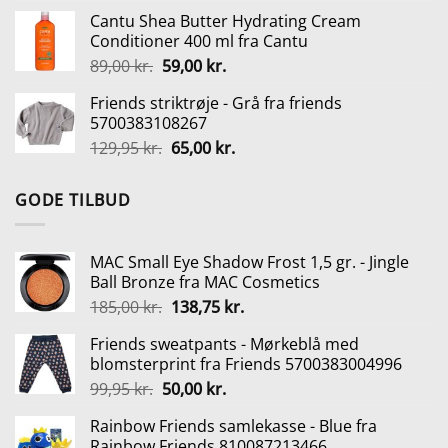
oprindelige
aktuelle
Cantu Shea Butter Hydrating Cream
pris
pris
Conditioner 400 ml fra Cantu
var:
er:
Den
Den
89,00
kr.
59,00
kr.
499,95 kr..
349,00 kr..
oprindelige
aktuelle
Friends striktrøje - Grå fra friends
pris
pris
5700383108267
var:
er:
Den
Den
129,95
kr.
65,00
kr.
89,00 kr..
59,00 kr..
oprindelige
aktuelle
pris
pris
GODE TILBUD
var:
er:
129,95 kr..
65,00 kr..
MAC Small Eye Shadow Frost 1,5 gr. - Jingle
Ball Bronze fra MAC Cosmetics
Den
Den
185,00
kr.
138,75
kr.
oprindelige
aktuelle
Friends sweatpants - Mørkeblå med
pris
pris
blomsterprint fra Friends 5700383004996
var:
er:
Den
Den
99,95
kr.
50,00
kr.
185,00 kr..
138,75 kr..
oprindelige
aktuelle
Rainbow Friends samlekasse - Blue fra
pris
pris
Rainbow Friends 810087213466