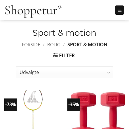
Fortsæt
til
indhold
Sport & motion
FORSIDE
/
BOLIG
/
SPORT & MOTION
FILTER
-73%
-35%