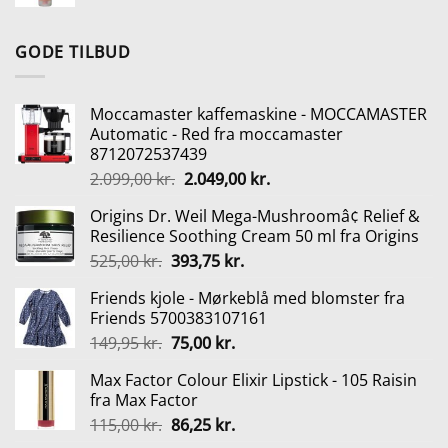
oprindelige
aktuelle
139,95 kr..
97,97 kr..
pris
pris
var:
er:
GODE TILBUD
90,00 kr..
67,50 kr..
Moccamaster kaffemaskine - MOCCAMASTER
Automatic - Red fra moccamaster
8712072537439
Den
Den
2.099,00
kr.
2.049,00
kr.
oprindelige
aktuelle
Origins Dr. Weil Mega-Mushroomâ¢ Relief &
pris
pris
Resilience Soothing Cream 50 ml fra Origins
var:
er:
Den
Den
525,00
kr.
393,75
kr.
2.099,00 kr..
2.049,00 kr..
oprindelige
aktuelle
Friends kjole - Mørkeblå med blomster fra
pris
pris
Friends 5700383107161
var:
er:
Den
Den
149,95
kr.
75,00
kr.
525,00 kr..
393,75 kr..
oprindelige
aktuelle
Max Factor Colour Elixir Lipstick - 105 Raisin
pris
pris
fra Max Factor
var:
er:
Den
Den
115,00
kr.
86,25
kr.
149,95 kr..
75,00 kr..
oprindelige
aktuelle