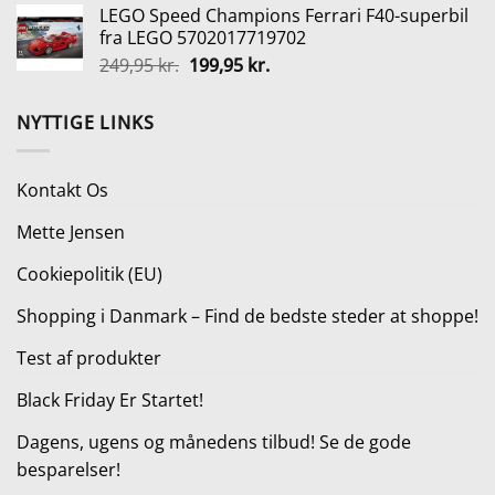
LEGO Speed Champions Ferrari F40-superbil
pris
pris
fra LEGO 5702017719702
var:
er:
Den
Den
249,95
kr.
199,95
kr.
115,00 kr..
86,25 kr..
oprindelige
aktuelle
pris
pris
NYTTIGE LINKS
var:
er:
249,95 kr..
199,95 kr..
Kontakt Os
Mette Jensen
Cookiepolitik (EU)
Shopping i Danmark – Find de bedste steder at shoppe!
Test af produkter
Black Friday Er Startet!
Dagens, ugens og månedens tilbud! Se de gode
besparelser!