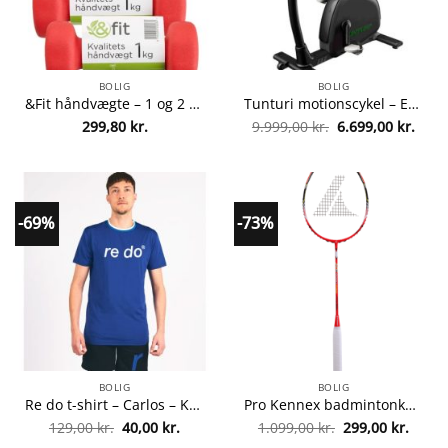
BOLIG
BOLIG
&Fit håndvægte – 1 og 2 kg – 4 stk. fra &Fit 5700384208454
Tunturi motionscykel – E60 fra tunturi 8717842028292
Den
Den
299,80
kr.
9.999,00
kr.
6.699,00
kr.
oprindelige
aktue
pris
pris
var:
er:
9.999,00 kr..
6.699
-69%
-73%
BOLIG
BOLIG
Re do t-shirt – Carlos – Kobolt fra Re do 5700382715985
Pro Kennex badmintonketcher – X3 9000 Pro – Sort/rød fra Pro Kennex 83918901737
Den
Den
Den
Den
129,00
kr.
40,00
kr.
1.099,00
kr.
299,00
kr.
oprindelige
aktuelle
oprindelige
aktuel