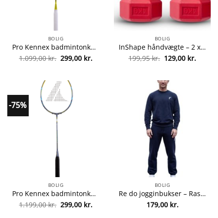
BOLIG
BOLIG
Pro Kennex badmintonketcher – X3 9000 – Sort/gul fra Pro Kennex 83918901775
InShape håndvægte – 2 x 4 kg fra InShape 5709386171773
Den
Den
Den
Den
1.099,00
kr.
299,00
kr.
199,95
kr.
129,00
kr.
oprindelige
aktuelle
oprindelige
aktuel
pris
pris
pris
pris
var:
er:
var:
er:
1.099,00 kr..
299,00 kr..
199,95 kr..
129,00 
-75%
BOLIG
BOLIG
Pro Kennex badmintonketcher – Kinetic Extreme Speed – Gul/grå fra Pro Kennex 83918901942
Re do jogginbukser – Rasmus – Navy fra Re do 5700382792436
Den
Den
1.199,00
kr.
299,00
kr.
179,00
kr.
oprindelige
aktuelle
pris
pris