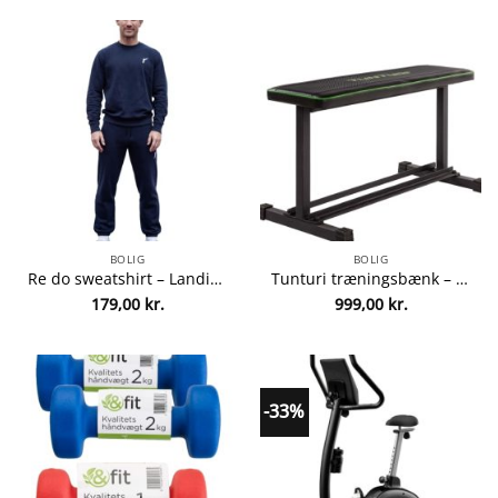
var:
er:
1.199,00 kr..
299,00 kr..
BOLIG
BOLIG
Re do sweatshirt – Landis – Navy fra Re do 5700382792535
Tunturi træningsbænk – FB20 fra Tunturi 8717842027844
179,00
kr.
999,00
kr.
-33%