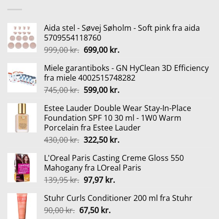
Aida stel - Søvej Søholm - Soft pink fra aida
5709554118760
Den
Den
999,00
kr.
699,00
kr.
oprindelige
aktuelle
Miele garantiboks - GN HyClean 3D Efficiency
pris
pris
fra miele 4002515748282
var:
er:
Den
Den
745,00
kr.
599,00
kr.
999,00 kr..
699,00 kr..
oprindelige
aktuelle
Estee Lauder Double Wear Stay-In-Place
pris
pris
Foundation SPF 10 30 ml - 1W0 Warm
var:
er:
Porcelain fra Estee Lauder
745,00 kr..
599,00 kr..
Den
Den
430,00
kr.
322,50
kr.
oprindelige
aktuelle
L'Oreal Paris Casting Creme Gloss 550
pris
pris
Mahogany fra LOreal Paris
var:
er:
Den
Den
139,95
kr.
97,97
kr.
430,00 kr..
322,50 kr..
oprindelige
aktuelle
Stuhr Curls Conditioner 200 ml fra Stuhr
pris
pris
Den
Den
90,00
kr.
67,50
var:
kr.
er: