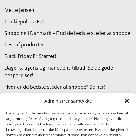
Mette Jensen
Cookiepolitik (EU)
Shopping i Danmark – Find de bedste steder at shoppe!
Test af produkter
Black Friday Er Startet!
Dagens, ugens og månedens tilbud! Se de gode
besparelser!
Hvor er de bedste steder at shoppe? Se her!
Administrer samtykke
KATEGORIER
For at give dig de bedste oplevelser bruger vi teknologier som cookies til
at gemme og/eller få adgang til enhedsoplysninger. Hvis du giver dit
Kategorier
samtykke til disse teknologier, kan vi behandle data som f.eks.
browsingadfærd eller unikke ID'er på dette websted. Hvis du ikke giver dit
samtykke eller trækker dit samtykke tilbage, kan det have en negativ