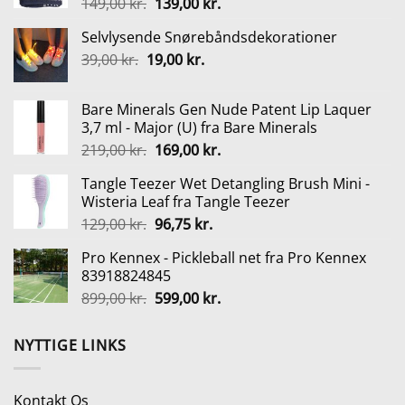
Den
Den
149,00
kr.
139,00
kr.
oprindelige
aktuelle
Selvlysende Snørebåndsdekorationer
pris
pris
Den
Den
39,00
kr.
19,00
var:
kr.
er:
oprindelige
aktuelle
149,00 kr..
139,00 kr..
pris
pris
Bare Minerals Gen Nude Patent Lip Laquer
var:
er:
3,7 ml - Major (U) fra Bare Minerals
39,00 kr..
19,00 kr..
Den
Den
219,00
kr.
169,00
kr.
oprindelige
aktuelle
Tangle Teezer Wet Detangling Brush Mini -
pris
pris
Wisteria Leaf fra Tangle Teezer
var:
er:
Den
Den
129,00
kr.
96,75
kr.
219,00 kr..
169,00 kr..
oprindelige
aktuelle
Pro Kennex - Pickleball net fra Pro Kennex
pris
pris
83918824845
var:
er:
Den
Den
899,00
kr.
599,00
kr.
129,00 kr..
96,75 kr..
oprindelige
aktuelle
pris
pris
NYTTIGE LINKS
var:
er:
899,00 kr..
599,00 kr..
Kontakt Os