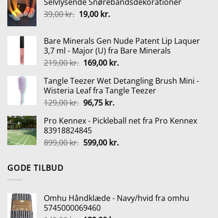
Selvlysende Snørebåndsdekorationer
pris
pris
Den
Den
39,00
kr.
19,00
var:
kr.
er:
oprindelige
aktuelle
149,00 kr..
139,00 kr..
pris
pris
Bare Minerals Gen Nude Patent Lip Laquer
var:
er:
3,7 ml - Major (U) fra Bare Minerals
39,00 kr..
19,00 kr..
Den
Den
219,00
kr.
169,00
kr.
oprindelige
aktuelle
Tangle Teezer Wet Detangling Brush Mini -
pris
pris
Wisteria Leaf fra Tangle Teezer
var:
er:
Den
Den
129,00
kr.
96,75
kr.
219,00 kr..
169,00 kr..
oprindelige
aktuelle
Pro Kennex - Pickleball net fra Pro Kennex
pris
pris
83918824845
var:
er:
Den
Den
899,00
kr.
599,00
kr.
129,00 kr..
96,75 kr..
oprindelige
aktuelle
pris
pris
GODE TILBUD
var:
er:
899,00 kr..
599,00 kr..
Omhu Håndklæde - Navy/hvid fra omhu
5745000069460