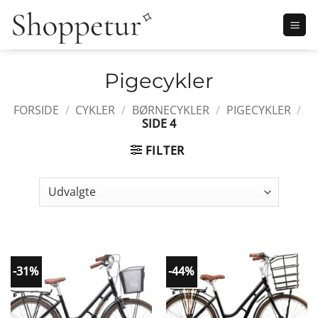
Fortsæt
til
indhold
Pigecykler
FORSIDE
/
CYKLER
/
BØRNECYKLER
/
PIGECYKLER
/
SIDE 4
FILTER
-31%
-44%