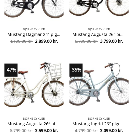
BØRNECYKLER
BØRNECYKLER
Mustang Dagmar 24″ pigecykel med 3 gear – Black fra Mustang 5700383119386
Mustang Augusta 26″ pigecykel med 7 gear – Sort fra Mustang 5715348067510
Den
Den
Den
Den
4.199,00
kr.
2.899,00
kr.
6.799,00
kr.
3.799,00
kr.
oprindelige
aktuelle
oprindelige
aktue
pris
pris
pris
pris
var:
er:
var:
er:
4.199,00 kr..
2.899,00 kr..
6.799,00 kr..
3.799
-47%
-35%
BØRNECYKLER
BØRNECYKLER
Mustang Augusta 26″ pigecykel med 7 gear – Pearl white fra mustang 5700383120207
Mustang Ingrid 26″ pigecykel med 7 gear – Sky blue fra Mustang 5715348063802
Den
Den
Den
Den
6.799,00
kr.
3.599,00
kr.
4.799,00
kr.
3.099,00
kr.