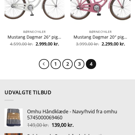
BØRNECYKLER
BØRNECYKLER
Mustang Dagmar 26″ pigecykel med 3 gear – Pearl White fra Mustang 5700383119409
Mustang Dagmar 20″ pigecykel med 3 gear – Dusty Rose fra Mustang 5700383119331
Den
Den
Den
Den
4.599,00
kr.
2.999,00
kr.
3.999,00
kr.
2.299,00
kr.
oprindelige
aktuelle
oprindelige
aktue
pris
pris
pris
pris
var:
er:
var:
er:
4.599,00 kr..
2.999,00 kr..
3.999,00 kr..
2.299
1
2
3
4
UDVALGTE TILBUD
Omhu Håndklæde - Navy/hvid fra omhu
5745000069460
Den
Den
149,00
kr.
139,00
kr.
oprindelige
aktuelle