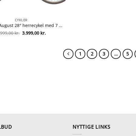
CYKLER
Mustang August 28″ herrecykel med 7 gear – Dark Brown fra Mustang 5715348069569
Den
Den
.999,00
kr.
3.999,00
kr.
oprindelige
aktuelle
pris
pris
var:
er:
6.999,00 kr..
3.999,00 kr..
1
2
3
…
5
LBUD
NYTTIGE LINKS