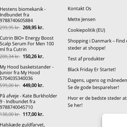
Kontakt Os
Hestens biomekanik -
Indbundet fra
Mette Jensen
9788740605884
Den
Den
299,95
kr.
269,95
kr.
Cookiepolitik (EU)
oprindelige
aktuelle
Cutrin BIO+ Energy Boost
pris
pris
Shopping i Danmark – Find 
Scalp Serum For Men 100
var:
er:
steder at shoppe!
ml fra Cutrin
299,95 kr..
269,95 kr..
Den
Den
200,34
kr.
150,26
kr.
Test af produkter
oprindelige
aktuelle
My Hood basketstander -
pris
pris
Black Friday Er Startet!
Junior fra My Hood
var:
er:
5704035340036
200,34 kr..
150,26 kr..
Dagens, ugens og månedens
Den
Den
599,00
kr.
449,00
kr.
Se de gode besparelser!
oprindelige
aktuelle
På afveje - Kate Burkholder
pris
pris
Hvor er de bedste steder a
9 - Indbundet fra
var:
er:
Se her!
9788740045710
599,00 kr..
449,00 kr..
Den
Den
130,00
kr.
117,00
kr.
oprindelige
aktuelle
Halskæde guldfarvet,
pris
pris