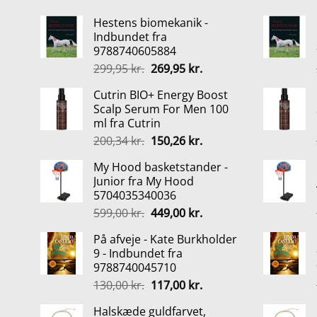
Hestens biomekanik -
Indbundet fra
9788740605884
Den
Den
299,95
kr.
269,95
kr.
oprindelige
aktuelle
Cutrin BIO+ Energy Boost
pris
pris
Scalp Serum For Men 100
var:
er:
ml fra Cutrin
299,95 kr..
269,95 kr..
Den
Den
200,34
kr.
150,26
kr.
oprindelige
aktuelle
My Hood basketstander -
pris
pris
Junior fra My Hood
var:
er:
5704035340036
200,34 kr..
150,26 kr..
Den
Den
599,00
kr.
449,00
kr.
oprindelige
aktuelle
På afveje - Kate Burkholder
pris
pris
9 - Indbundet fra
var:
er:
9788740045710
599,00 kr..
449,00 kr..
Den
Den
130,00
kr.
117,00
kr.
oprindelige
aktuelle
Halskæde guldfarvet,
pris
pris