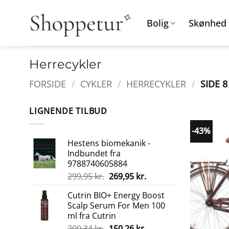
Fortsæt
til
Bolig
Skønhed
indhold
Herrecykler
FORSIDE
/
CYKLER
/
HERRECYKLER
/
SIDE 8
LIGNENDE TILBUD
-43%
Hestens biomekanik -
Indbundet fra
9788740605884
Den
Den
299,95
kr.
269,95
kr.
oprindelige
aktuelle
Cutrin BIO+ Energy Boost
pris
pris
Scalp Serum For Men 100
var:
er:
ml fra Cutrin
299,95 kr..
269,95 kr..
Den
Den
200,34
kr.
150,26
kr.