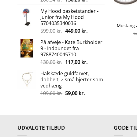
oprindelige
aktuelle
My Hood basketstander -
pris
pris
Junior fra My Hood
var:
er:
5704035340036
200,34 kr..
150,26 kr..
Den
Den
599,00
kr.
449,00
kr.
6
oprindelige
aktuelle
På afveje - Kate Burkholder
pris
pris
9 - Indbundet fra
var:
er:
9788740045710
599,00 kr..
449,00 kr..
Den
Den
130,00
kr.
117,00
kr.
oprindelige
aktuelle
Halskæde guldfarvet,
pris
pris
dobbelt, 2 små hjerter som
var:
er:
vedhæng
130,00 kr..
117,00 kr..
Den
Den
109,00
kr.
59,00
kr.
oprindelige
aktuelle
pris
pris
var:
er:
109,00 kr..
59,00 kr..
UDVALGTE TILBUD
GODE TI