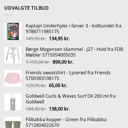
UDVALGTE TILBUD
Kaptajn Underhyler i farver 3 - Indbundet fra
9788711985175
Den
Den
149,95
kr.
134,95
kr.
oprindelige
aktuelle
Børge Mogensen skammel - J27 - Hvid fra FDB
pris
pris
Møbler 5715054005035
var:
er:
Den
Den
1.199,00
kr.
899,00
kr.
149,95 kr..
134,95 kr..
oprindelige
aktuelle
Friends sweatshirt - Lyserød fra Friends
pris
pris
5700383108175
var:
er:
Den
Den
129,95
kr.
65,00
kr.
1.199,00 kr..
899,00 kr..
oprindelige
aktuelle
Goldwell Curls & Waves Surf Oil 200 ml fra
pris
pris
Goldwell
var:
er:
Den
Den
184,00
kr.
138,00
kr.
129,95 kr..
65,00 kr..
oprindelige
aktuelle
Filibabba kopper - Green fra Filibabba
pris
pris
5712804022670
var:
er: