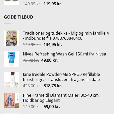
Den
Den
149,95
kr.
119,95
kr.
184,00 kr..
138,00 kr..
oprindelige
aktuelle
pris
pris
GODE TILBUD
var:
er:
149,95 kr..
119,95 kr..
Traditioner og tudekiks - Mig og min familie 4
- Indbundet fra 9788763840408
Den
Den
149,95
kr.
134,95
kr.
oprindelige
aktuelle
Nivea Refreshing Wash Gel 150 ml fra Nivea
pris
pris
Den
Den
75,00
kr.
49,00
var:
kr.
er:
oprindelige
aktuelle
149,95 kr..
134,95 kr..
pris
pris
Jane Iredale Powder-Me SPF 30 Refillable
var:
er:
Brush 5 gr. - Translucent fra Jane Iredale
75,00 kr..
49,00 kr..
Den
Den
425,00
kr.
318,75
kr.
oprindelige
aktuelle
Pine Frame til Diamant Maleri 30x40 cm
pris
pris
Holdbar og Elegant
var:
er:
Den
Den
149,00
kr.
59,00
kr.
425,00 kr..
318,75 kr..
oprindelige
aktuelle