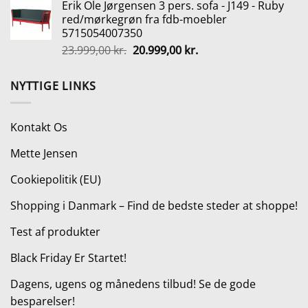
Erik Ole Jørgensen 3 pers. sofa - J149 - Ruby
pris
pris
red/mørkegrøn fra fdb-moebler
var:
er:
5715054007350
149,00 kr..
59,00 kr..
Den
Den
23.999,00
kr.
20.999,00
kr.
oprindelige
aktuelle
pris
pris
NYTTIGE LINKS
var:
er:
23.999,00 kr..
20.999,00 kr..
Kontakt Os
Mette Jensen
Cookiepolitik (EU)
Shopping i Danmark – Find de bedste steder at shoppe!
Test af produkter
Black Friday Er Startet!
Dagens, ugens og månedens tilbud! Se de gode
besparelser!