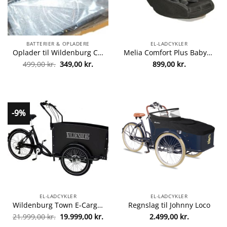
BATTERIER & OPLADERE
EL-LADCYKLER
Oplader til Wildenburg Classic – 36V
Melia Comfort Plus Babysæde med pudeindlæg (0-9 md.) til ladcykel – Sort Mesh Sort Mesh
Den
Den
499,00
kr.
349,00
kr.
899,00
kr.
oprindelige
aktuelle
pris
pris
var:
er:
499,00 kr..
349,00 kr..
-9%
EL-LADCYKLER
EL-LADCYKLER
Wildenburg Town E-Cargo El-ladcykel
Regnslag til Johnny Loco
Den
Den
21.999,00
kr.
19.999,00
kr.
2.499,00
kr.
oprindelige
aktuelle