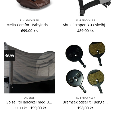
EL-LADCYKLER
EL-LADCYKLER
Melia Comfort Babyindsats (2-9 md.) – Brun Læder Brun Læder
Abus Scraper 3.0 Cykelhjelm – Polar Matt, L Polar Matt L
699,00
kr.
489,00
kr.
-50%
DIVERSE
EL-LADCYKLER
Solsejl til ladcykel med U-buer
Bremseklodser til Bengal Hydrauliske Skivebremser
Den
Den
399,00
kr.
199,00
kr.
198,00
kr.
oprindelige
aktuelle
pris
pris