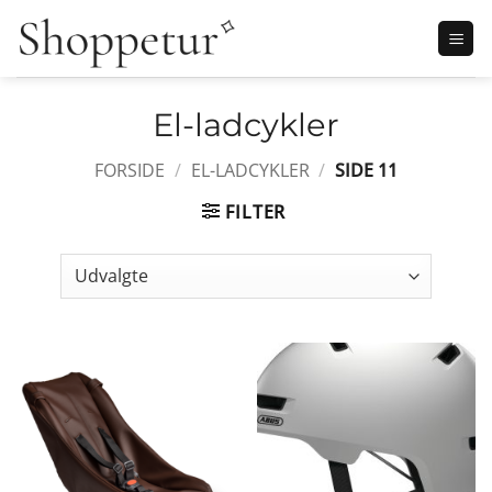
Fortsæt
til
indhold
El-ladcykler
FORSIDE
/
EL-LADCYKLER
/
SIDE 11
FILTER