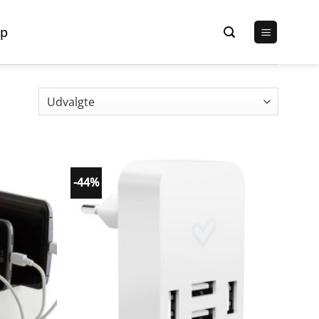
p
-44%