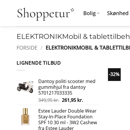
Fortsæt
til
Bolig
Skønhed
indhold
ELEKTRONIKMobil & tablettilbeh
FORSIDE
/
ELEKTRONIKMOBIL & TABLETTIL
LIGNENDE TILBUD
-32%
Dantoy politi scooter med
gummihjul fra dantoy
5701217033335
Den
Den
349,95
kr.
261,95
kr.
oprindelige
aktuelle
Estee Lauder Double Wear
pris
pris
Stay-In-Place Foundation
var:
er:
SPF 10 30 ml - 3W2 Cashew
349,95 kr..
261,95 kr..
fra Estee Lauder