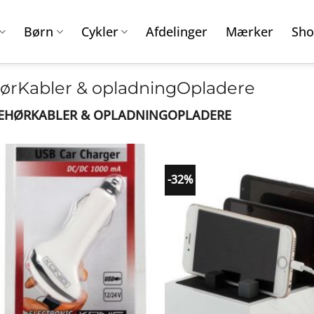
Børn
Cykler
Afdelinger
Mærker
Sho
ørKabler & opladningOpladere
BEHØRKABLER & OPLADNINGOPLADERE
-32%