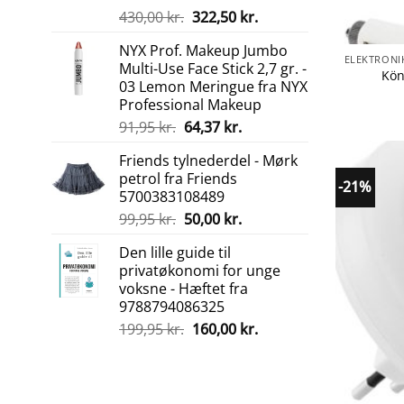
Den
Den
430,00
kr.
322,50
kr.
oprindelige
aktuelle
NYX Prof. Makeup Jumbo
pris
pris
Multi-Use Face Stick 2,7 gr. -
var:
er:
Kön
03 Lemon Meringue fra NYX
430,00 kr..
322,50 kr..
Professional Makeup
Den
Den
91,95
kr.
64,37
kr.
oprindelige
aktuelle
Friends tylnederdel - Mørk
pris
pris
petrol fra Friends
var:
er:
-21%
5700383108489
91,95 kr..
64,37 kr..
Den
Den
99,95
kr.
50,00
kr.
oprindelige
aktuelle
Den lille guide til
pris
pris
privatøkonomi for unge
var:
er:
voksne - Hæftet fra
99,95 kr..
50,00 kr..
9788794086325
Den
Den
199,95
kr.
160,00
kr.
oprindelige
aktuelle
pris
pris
var:
er:
199,95 kr..
160,00 kr..