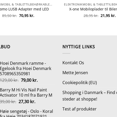
ELEKTRONIKMOBIL & TABLETTILBEHØRKABLER & OPLADNINGOPLADERE
omo LUSB Adapter med LED
X-one Mobiloplader til Bile
Den
Den
Den
89,50
kr.
70,95
kr.
28,95
kr.
21,95
kr.
oprindelige
aktuelle
oprindeli
pris
pris
pris
var:
er:
var:
89,50 kr..
70,95 kr..
28,95 kr..
LBUD
NYTTIGE LINKS
Kontakt Os
Hoei Denmark ramme -
Egelook fra Hoei Denmark
Mette Jensen
5708965350981
Den
Den
129,00
kr.
79,00
kr.
Cookiepolitik (EU)
oprindelige
aktuelle
Barry M Hi Vis Nail Paint
pris
pris
Shopping i Danmark – Find 
Activator 10 ml fra Barry M
var:
er:
steder at shoppe!
Den
Den
39,00
kr.
27,30
kr.
129,00 kr..
79,00 kr..
oprindelige
aktuelle
Test af produkter
Høie sengetøj - Oslo - Koral
pris
pris
fra Høie 7034187071921