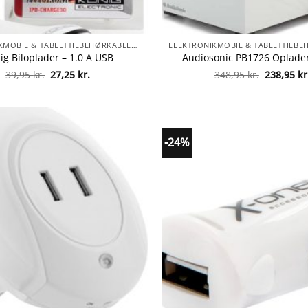
ELEKTRONIKMOBIL & TABLETTILBEHØRKABLER & OPLADNINGOPLADERE
ig Biloplader – 1.0 A USB
Audiosonic PB1726 Oplader
Den
Den
Den
39,95
kr.
27,25
kr.
348,95
kr.
238,95
kr
oprindelige
aktuelle
oprindeli
pris
pris
pris
var:
er:
var:
39,95 kr..
27,25 kr..
348,95 kr.
-24%