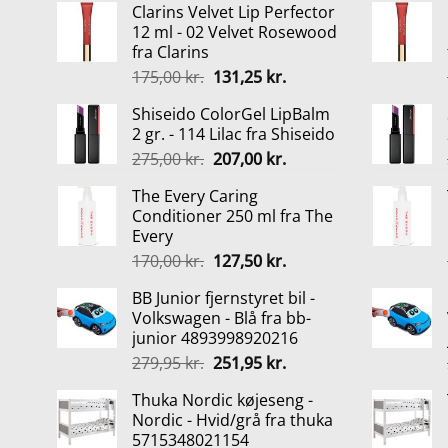
Clarins Velvet Lip Perfector
12 ml - 02 Velvet Rosewood
fra Clarins
Den
Den
175,00
kr.
131,25
kr.
oprindelige
aktuelle
Shiseido ColorGel LipBalm
pris
pris
2 gr. - 114 Lilac fra Shiseido
var:
er:
Den
Den
275,00
kr.
207,00
kr.
175,00 kr..
131,25 kr..
oprindelige
aktuelle
The Every Caring
pris
pris
Conditioner 250 ml fra The
var:
er:
Every
275,00 kr..
207,00 kr..
Den
Den
170,00
kr.
127,50
kr.
oprindelige
aktuelle
BB Junior fjernstyret bil -
pris
pris
Volkswagen - Blå fra bb-
var:
er:
junior 4893998920216
170,00 kr..
127,50 kr..
Den
Den
279,95
kr.
251,95
kr.
oprindelige
aktuelle
Thuka Nordic køjeseng -
pris
pris
Nordic - Hvid/grå fra thuka
var:
er:
5715348021154
279,95 kr..
251,95 kr..