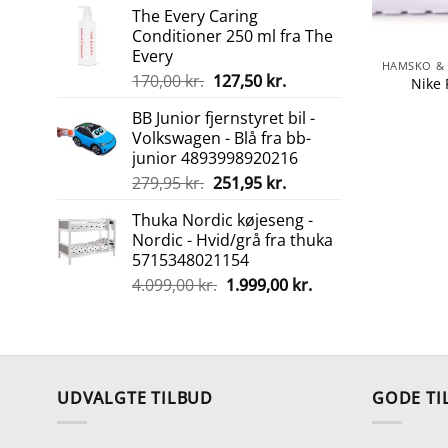
The Every Caring
pris
pris
Conditioner 250 ml fra The
var:
er:
Every
275,00 kr..
207,00 kr..
Den
Den
170,00
kr.
127,50
kr.
Nike 
oprindelige
aktuelle
BB Junior fjernstyret bil -
pris
pris
Volkswagen - Blå fra bb-
var:
er:
junior 4893998920216
170,00 kr..
127,50 kr..
Den
Den
279,95
kr.
251,95
kr.
oprindelige
aktuelle
Thuka Nordic køjeseng -
pris
pris
Nordic - Hvid/grå fra thuka
var:
er:
5715348021154
279,95 kr..
251,95 kr..
Den
Den
4.099,00
kr.
1.999,00
kr.
oprindelige
aktuelle
pris
pris
var:
er:
4.099,00 kr..
1.999,00 kr..
UDVALGTE TILBUD
GODE TI