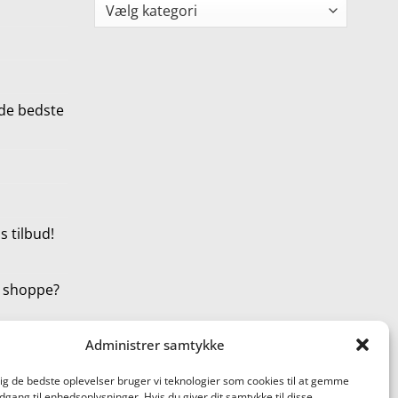
Kategorier
de bedste
 tilbud!
t shoppe?
Administrer samtykke
dig de bedste oplevelser bruger vi teknologier som cookies til at gemme
adgang til enhedsoplysninger. Hvis du giver dit samtykke til disse