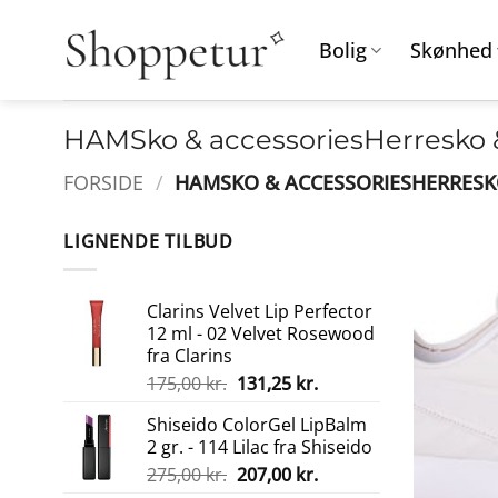
Fortsæt
til
Bolig
Skønhed
indhold
HAMSko & accessoriesHerresko &
FORSIDE
/
HAMSKO & ACCESSORIESHERRESK
LIGNENDE TILBUD
Clarins Velvet Lip Perfector
12 ml - 02 Velvet Rosewood
fra Clarins
Den
Den
175,00
kr.
131,25
kr.
oprindelige
aktuelle
Shiseido ColorGel LipBalm
pris
pris
2 gr. - 114 Lilac fra Shiseido
var:
er:
Den
Den
275,00
kr.
207,00
kr.
175,00 kr..
131,25 kr..
oprindelige
aktuelle