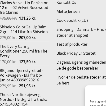
Kontakt Os
Clarins Velvet Lip Perfector
12 ml - 02 Velvet Rosewood
Mette Jensen
fra Clarins
Den
Den
175,00
kr.
131,25
kr.
Cookiepolitik (EU)
oprindelige
aktuelle
Shiseido ColorGel LipBalm
pris
pris
Shopping i Danmark – Find 
2 gr. - 114 Lilac fra Shiseido
var:
er:
steder at shoppe!
Den
Den
275,00
kr.
207,00
kr.
175,00 kr..
131,25 kr..
oprindelige
aktuelle
Test af produkter
The Every Caring
pris
pris
Conditioner 250 ml fra The
var:
er:
Black Friday Er Startet!
Every
275,00 kr..
207,00 kr..
Den
Den
170,00
kr.
127,50
kr.
Dagens, ugens og månedens
oprindelige
aktuelle
Se de gode besparelser!
BB Junior fjernstyret bil -
pris
pris
Volkswagen - Blå fra bb-
var:
er:
Hvor er de bedste steder a
junior 4893998920216
170,00 kr..
127,50 kr..
Se her!
Den
Den
279,95
kr.
251,95
kr.
oprindelige
aktuelle
Thuka Nordic køjeseng -
pris
pris
Nordic - Hvid/grå fra thuka
var:
er:
For at give 
5715348021154
279,95 kr..
251,95 kr..
og/eller få 