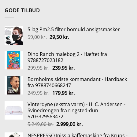
oprindelige
aktuelle
pris
pris
GODE TILBUD
var:
er:
355,00 kr..
266,25 kr..
5 lag Pm2.5 filter bomuld ansigtsmasker
Den
Den
59,00
kr.
29,50
kr.
oprindelige
aktuelle
pris
pris
Dino Ranch malebog 2 - Hæftet fra
var:
er:
9788727023182
59,00 kr..
29,50 kr..
Den
Den
299,95
kr.
239,95
kr.
oprindelige
aktuelle
Bornholms sidste kommandant - Hardback
pris
pris
fra 9788740668247
var:
er:
Den
Den
249,95
kr.
179,95
kr.
299,95 kr..
239,95 kr..
oprindelige
aktuelle
Vinterdyne (ekstra varm) - H. C. Andersen -
pris
pris
Svinedrengen fra ringsted-dun
var:
er:
5703329563472
249,95 kr..
179,95 kr..
Den
Den
5.249,00
kr.
2.999,00
kr.
oprindelige
aktuelle
NESPRESSO Inissia kaffemaskine fra Krups -
pris
pris