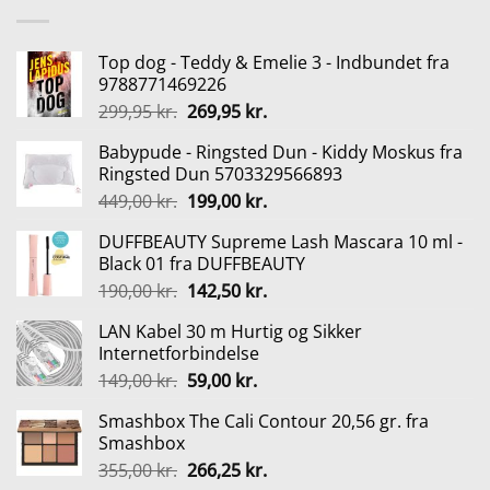
Top dog - Teddy & Emelie 3 - Indbundet fra
9788771469226
Den
Den
299,95
kr.
269,95
kr.
oprindelige
aktuelle
Babypude - Ringsted Dun - Kiddy Moskus fra
pris
pris
Ringsted Dun 5703329566893
var:
er:
Den
Den
449,00
kr.
199,00
kr.
299,95 kr..
269,95 kr..
oprindelige
aktuelle
DUFFBEAUTY Supreme Lash Mascara 10 ml -
pris
pris
Black 01 fra DUFFBEAUTY
var:
er:
Den
Den
190,00
kr.
142,50
kr.
449,00 kr..
199,00 kr..
oprindelige
aktuelle
LAN Kabel 30 m Hurtig og Sikker
pris
pris
Internetforbindelse
var:
er:
Den
Den
149,00
kr.
59,00
kr.
190,00 kr..
142,50 kr..
oprindelige
aktuelle
Smashbox The Cali Contour 20,56 gr. fra
pris
pris
Smashbox
var:
er:
Den
Den
355,00
kr.
266,25
kr.
149,00 kr..
59,00 kr..