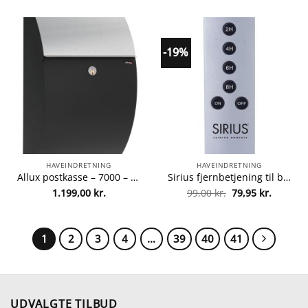
pris
pris
var:
er:
499,95 kr..
449,95 
-19%
HAVEINDRETNING
HAVEINDRETNING
Allux postkasse – 7000 – Sort/stål fra Allux 5701701474736
Sirius fjernbetjening til belysning fra sirius 5707310100004
Den
Den
1.199,00
kr.
99,00
kr.
79,95
kr.
oprindelige
aktuelle
pris
pris
var:
er:
99,00 kr..
79,95 kr
1
2
3
4
…
39
40
41
UDVALGTE TILBUD