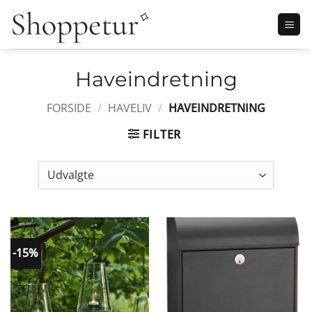
Fortsæt
til
indhold
Haveindretning
FORSIDE
/
HAVELIV
/
HAVEINDRETNING
FILTER
-15%