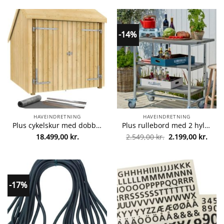
-14%
HAVEINDRETNING
HAVEINDRETNING
Plus cykelskur med dobbeltdør fra plus 5703393737656
Plus rullebord med 2 hylder – Urban Picnic – Gråbrun fra plus 5703393723567
Den
Den
18.499,00
kr.
2.549,00
kr.
2.199,00
kr.
oprindelige
aktue
pris
pris
var:
er:
2.549,00 kr..
2.199
-17%