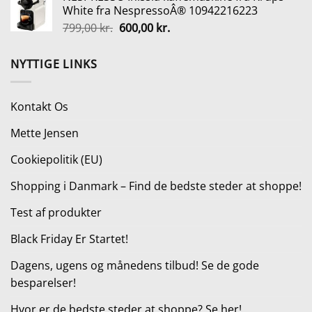
White fra NespressoÂ® 10942216223
var:
er:
Den
Den
799,00
kr.
600,00
kr.
5.249,00 kr..
2.999,00 kr..
oprindelige
aktuelle
pris
pris
NYTTIGE LINKS
var:
er:
799,00 kr..
600,00 kr..
Kontakt Os
Mette Jensen
Cookiepolitik (EU)
Shopping i Danmark – Find de bedste steder at shoppe!
Test af produkter
Black Friday Er Startet!
Dagens, ugens og månedens tilbud! Se de gode
besparelser!
Hvor er de bedste steder at shoppe? Se her!