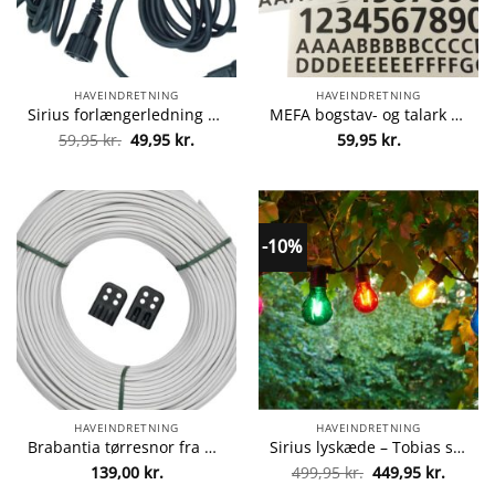
HAVEINDRETNING
HAVEINDRETNING
Sirius forlængerledning – Lucas fra sirius 5707310696453
MEFA bogstav- og talark – Sort fra mefa 5701867013107
Den
Den
59,95
kr.
49,95
kr.
59,95
kr.
oprindelige
aktuelle
pris
pris
var:
er:
59,95 kr..
49,95 kr..
-10%
HAVEINDRETNING
HAVEINDRETNING
Brabantia tørresnor fra Brabantia 8710755297243
Sirius lyskæde – Tobias startsæt fra sirius 5707310695159
Den
Den
139,00
kr.
499,95
kr.
449,95
kr.
oprindelige
aktuel