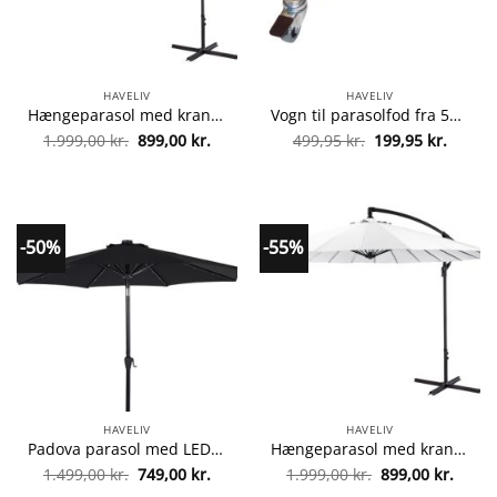
HAVELIV
HAVELIV
Hængeparasol med krank – Shanghai – Sort fra 8719202996968
Vogn til parasolfod fra 5709712440603
Den
Den
Den
Den
1.999,00
kr.
899,00
kr.
499,95
kr.
199,95
kr.
oprindelige
aktuelle
oprindelige
aktuel
pris
pris
pris
pris
var:
er:
var:
er:
1.999,00 kr..
899,00 kr..
499,95 kr..
199,95 
-50%
-55%
HAVELIV
HAVELIV
Padova parasol med LED-lys, krank og tiltfunktion – Sort fra 5714988002851
Hængeparasol med krank – Shanghai – Hvid fra 8719202996999
Den
Den
Den
Den
1.499,00
kr.
749,00
kr.
1.999,00
kr.
899,00
kr.
oprindelige
aktuelle
oprindelige
aktuel