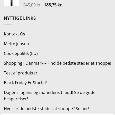
Den
Den
245,00
kr.
183,75
kr.
290,00 kr..
149,00 kr..
oprindelige
aktuelle
pris
pris
NYTTIGE LINKS
var:
er:
245,00 kr..
183,75 kr..
Kontakt Os
Mette Jensen
Cookiepolitik (EU)
Shopping i Danmark – Find de bedste steder at shoppe!
Test af produkter
Black Friday Er Startet!
Dagens, ugens og månedens tilbud! Se de gode
besparelser!
Hvor er de bedste steder at shoppe? Se her!