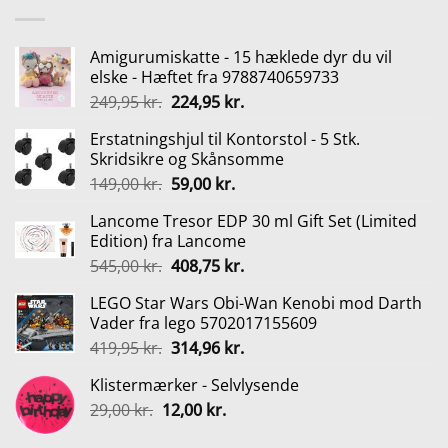
Amigurumiskatte - 15 hæklede dyr du vil
elske - Hæftet fra 9788740659733
Den
Den
249,95
kr.
224,95
kr.
oprindelige
aktuelle
Erstatningshjul til Kontorstol - 5 Stk.
pris
pris
Skridsikre og Skånsomme
var:
er:
Den
Den
149,00
kr.
59,00
kr.
249,95 kr..
224,95 kr..
oprindelige
aktuelle
Lancome Tresor EDP 30 ml Gift Set (Limited
pris
pris
Edition) fra Lancome
var:
er:
Den
Den
545,00
kr.
408,75
kr.
149,00 kr..
59,00 kr..
oprindelige
aktuelle
LEGO Star Wars Obi-Wan Kenobi mod Darth
pris
pris
Vader fra lego 5702017155609
var:
er:
Den
Den
419,95
kr.
314,96
kr.
545,00 kr..
408,75 kr..
oprindelige
aktuelle
Klistermærker - Selvlysende
pris
pris
Den
Den
29,00
kr.
12,00
var:
kr.
er:
oprindelige
aktuelle
419,95 kr..
314,96 kr..