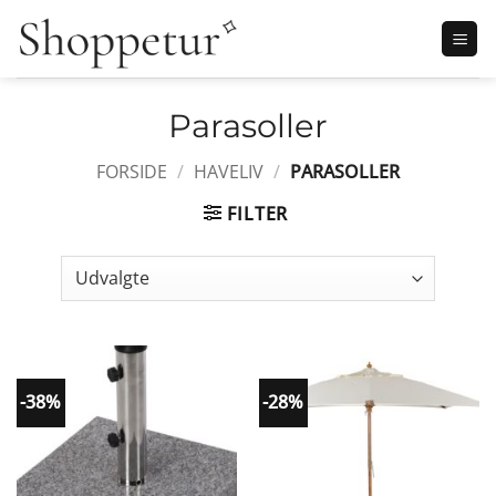
Fortsæt
til
indhold
Parasoller
FORSIDE
/
HAVELIV
/
PARASOLLER
FILTER
-38%
-28%