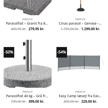
HAVELIV
HAVELIV
Parasolfod – Granit fra 8719202892048
Cinas parasol – Genova – Natur/creme fra Cinas 5703332018389
Den
Den
Den
Den
449,95
kr.
279,95
kr.
1.799,00
kr.
1.299,00
kr.
oprindelige
aktuelle
oprindelige
aktue
pris
pris
pris
pris
var:
er:
var:
er:
449,95 kr..
279,95 kr..
1.799,00 kr..
1.299
-50%
-54%
HAVELIV
HAVELIV
Parasolfod 40 kg – Grå fra 5701390421530
Easy Camp læsejl fra Easy Camp 5709388086587
Den
Den
Den
Den
799,00
kr.
399,00
kr.
499,00
kr.
229,00
kr.
oprindelige
aktuelle
oprindelige
aktuel
pris
pris
pris
pris