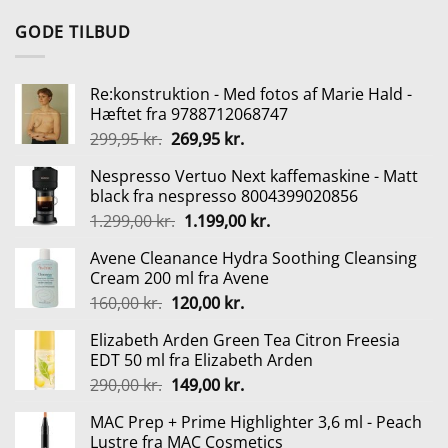
pris
pris
var:
er:
GODE TILBUD
29,00 kr..
12,00 kr..
Re:konstruktion - Med fotos af Marie Hald -
Hæftet fra 9788712068747
Den
Den
299,95
kr.
269,95
kr.
oprindelige
aktuelle
Nespresso Vertuo Next kaffemaskine - Matt
pris
pris
black fra nespresso 8004399020856
var:
er:
Den
Den
1.299,00
kr.
1.199,00
kr.
299,95 kr..
269,95 kr..
oprindelige
aktuelle
Avene Cleanance Hydra Soothing Cleansing
pris
pris
Cream 200 ml fra Avene
var:
er:
Den
Den
160,00
kr.
120,00
kr.
1.299,00 kr..
1.199,00 kr..
oprindelige
aktuelle
Elizabeth Arden Green Tea Citron Freesia
pris
pris
EDT 50 ml fra Elizabeth Arden
var:
er:
Den
Den
290,00
kr.
149,00
kr.
160,00 kr..
120,00 kr..
oprindelige
aktuelle
MAC Prep + Prime Highlighter 3,6 ml - Peach
pris
pris
Lustre fra MAC Cosmetics
var:
er: