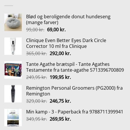
Blød og beroligende donut hundeseng
(mange farver)
Den
Den
99,00
kr.
69,00
kr.
oprindelige
aktuelle
Clinique Even Better Eyes Dark Circle
pris
pris
Corrector 10 ml fra Clinique
var:
er:
Den
Den
365,00
kr.
292,00
kr.
99,00 kr..
69,00 kr..
oprindelige
aktuelle
Tante Agathe brætspil - Tante Agathes
pris
pris
Testamente fra tante-agathe 5713396700809
var:
er:
Den
Den
249,95
kr.
199,95
kr.
365,00 kr..
292,00 kr..
oprindelige
aktuelle
Remington Personal Groomers (PG2000) fra
pris
pris
Remington
var:
er:
Den
Den
329,00
kr.
246,75
kr.
249,95 kr..
199,95 kr..
oprindelige
aktuelle
Min kamp - 3 - Paperback fra 9788711399941
pris
pris
Den
Den
349,95
kr.
var:
269,95
kr.
er:
oprindelige
aktuelle
329,00 kr..
246,75 kr..