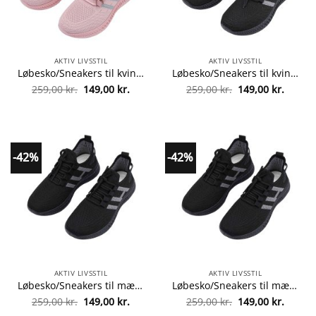
AKTIV LIVSSTIL
AKTIV LIVSSTIL
Løbesko/Sneakers til kvinder, åndbare og med optimal støddæmpning – pink –
Løbesko/Sneakers til kvinder, åndbare og med optimal støddæmpning – sort –
Den
Den
Den
Den
259,00
kr.
149,00
kr.
259,00
kr.
149,00
kr.
oprindelige
aktuelle
oprindelige
aktuel
pris
pris
pris
pris
var:
er:
var:
er:
259,00 kr..
149,00 kr..
259,00 kr..
149,00 
-42%
-42%
AKTIV LIVSSTIL
AKTIV LIVSSTIL
Løbesko/Sneakers til mænd, åndbare og stødabsorberende – sort –
Løbesko/Sneakers til mænd, åndbare og stødabsorberende – sort –
Den
Den
Den
Den
259,00
kr.
149,00
kr.
259,00
kr.
149,00
kr.
oprindelige
aktuelle
oprindelige
aktuel