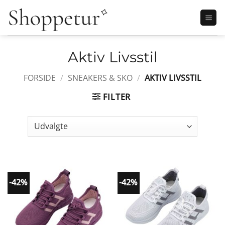
Fortsæt
til
indhold
Aktiv Livsstil
FORSIDE
/
SNEAKERS & SKO
/
AKTIV LIVSSTIL
FILTER
-42%
-42%