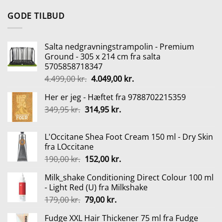
pris
pris
var:
er:
GODE TILBUD
349,95 kr..
269,95 kr..
Salta nedgravningstrampolin - Premium
Ground - 305 x 214 cm fra salta
5705858718347
Den
Den
4.499,00
kr.
4.049,00
kr.
oprindelige
aktuelle
Her er jeg - Hæftet fra 9788702215359
pris
pris
Den
Den
349,95
kr.
314,95
var:
kr.
er:
oprindelige
aktuelle
4.499,00 kr..
4.049,00 kr..
pris
pris
L'Occitane Shea Foot Cream 150 ml - Dry Skin
var:
er:
fra LOccitane
349,95 kr..
314,95 kr..
Den
Den
190,00
kr.
152,00
kr.
oprindelige
aktuelle
Milk_shake Conditioning Direct Colour 100 ml
pris
pris
- Light Red (U) fra Milkshake
var:
er:
Den
Den
179,00
kr.
79,00
kr.
190,00 kr..
152,00 kr..
oprindelige
aktuelle
Fudge XXL Hair Thickener 75 ml fra Fudge
pris
pris