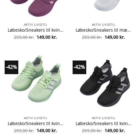
AKTIV LIVSSTIL
AKTIV LIVSSTIL
Løbesko/Sneakers til kvinder, åndbare og med optimal støddæmpning – lilla –
Løbesko/Sneakers til mænd, åndbare og stødabsorberende – hvid –
Den
Den
Den
Den
259,00
kr.
149,00
kr.
259,00
kr.
149,00
kr.
oprindelige
aktuelle
oprindelige
aktuel
pris
pris
pris
pris
var:
er:
var:
er:
259,00 kr..
149,00 kr..
259,00 kr..
149,00 
-42%
-42%
AKTIV LIVSSTIL
AKTIV LIVSSTIL
Løbesko/Sneakers til kvinder, åndbare og med optimal støddæmpning – grøn –
Løbesko/Sneakers til kvinder, åndbare og med optimal støddæmpning – sort –
Den
Den
Den
Den
259,00
kr.
149,00
kr.
259,00
kr.
149,00
kr.
oprindelige
aktuelle
oprindelige
aktuel
pris
pris
pris
pris