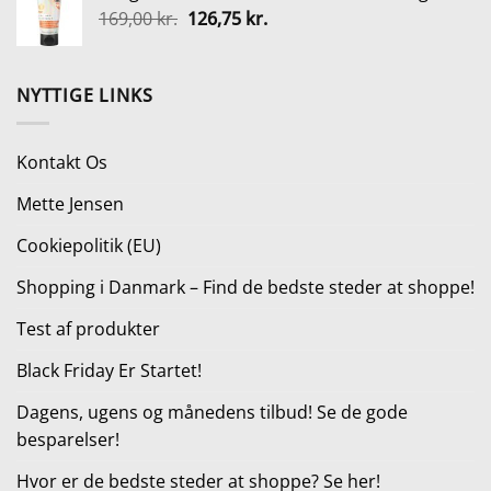
Den
Den
169,00
kr.
var:
126,75
kr.
er:
oprindelige
aktuelle
179,00 kr..
79,00 kr..
pris
pris
var:
er:
NYTTIGE LINKS
169,00 kr..
126,75 kr..
Kontakt Os
Mette Jensen
Cookiepolitik (EU)
Shopping i Danmark – Find de bedste steder at shoppe!
Test af produkter
Black Friday Er Startet!
Dagens, ugens og månedens tilbud! Se de gode
besparelser!
Hvor er de bedste steder at shoppe? Se her!