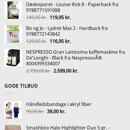
Dødesporet - Louise Rick 8 - Paperback fra
pris
pris
9788771591088
var:
er:
Den
Den
149,95
kr.
119,95
kr.
290,00 kr..
145,00 kr..
oprindelige
aktuelle
Bo og Jo - Lydret Max 2 - Hardback fra
pris
pris
9788772143842
var:
er:
Den
Den
129,95
kr.
116,95
kr.
149,95 kr..
119,95 kr..
oprindelige
aktuelle
NESPRESSO Gran Lattissima kaffemaskine fra
pris
pris
De'Longhi - Black fra NespressoÂ®
var:
er:
8004399334007
129,95 kr..
116,95 kr..
Den
Den
2.799,00
kr.
2.599,00
kr.
oprindelige
aktuelle
pris
pris
GODE TILBUD
var:
er:
2.799,00 kr..
2.599,00 kr..
Håndledsbandage i akryl fiber
Den
Den
99,00
kr.
39,00
kr.
oprindelige
aktuelle
pris
pris
Smashbox Halo Highlighter Duo 5 gr. -
var:
er: