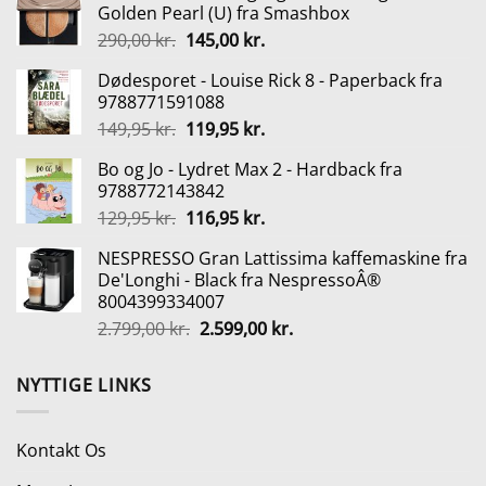
Golden Pearl (U) fra Smashbox
99,00 kr..
39,00 kr..
Den
Den
290,00
kr.
145,00
kr.
oprindelige
aktuelle
Dødesporet - Louise Rick 8 - Paperback fra
pris
pris
9788771591088
var:
er:
Den
Den
149,95
kr.
119,95
kr.
290,00 kr..
145,00 kr..
oprindelige
aktuelle
Bo og Jo - Lydret Max 2 - Hardback fra
pris
pris
9788772143842
var:
er:
Den
Den
129,95
kr.
116,95
kr.
149,95 kr..
119,95 kr..
oprindelige
aktuelle
NESPRESSO Gran Lattissima kaffemaskine fra
pris
pris
De'Longhi - Black fra NespressoÂ®
var:
er:
8004399334007
129,95 kr..
116,95 kr..
Den
Den
2.799,00
kr.
2.599,00
kr.
oprindelige
aktuelle
pris
pris
NYTTIGE LINKS
var:
er:
2.799,00 kr..
2.599,00 kr..
Kontakt Os