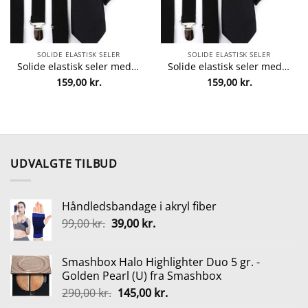
SOLIDE ELASTISK SELER
SOLIDE ELASTISK SELER
Solide elastisk seler med tilhørende Slips, Butterfly + Lommeklud
Solide elastisk seler med tilhørende Slips, Butterfly + Lommeklud
159,00
kr.
159,00
kr.
UDVALGTE TILBUD
Håndledsbandage i akryl fiber
Den
Den
99,00
kr.
39,00
kr.
oprindelige
aktuelle
pris
pris
Smashbox Halo Highlighter Duo 5 gr. -
var:
er:
Golden Pearl (U) fra Smashbox
99,00 kr..
39,00 kr..
Den
Den
290,00
kr.
145,00
kr.
oprindelige
aktuelle