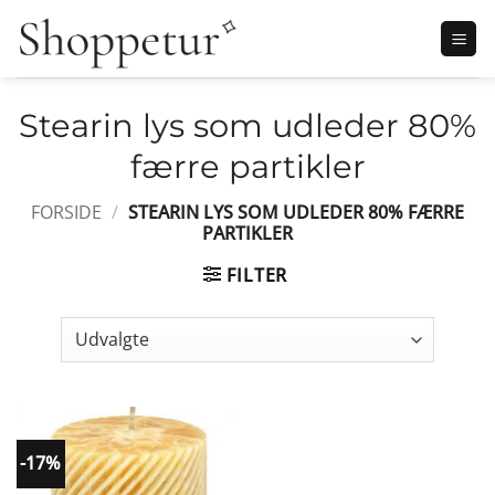
Fortsæt
til
indhold
Stearin lys som udleder 80%
færre partikler
FORSIDE
/
STEARIN LYS SOM UDLEDER 80% FÆRRE
PARTIKLER
FILTER
-17%