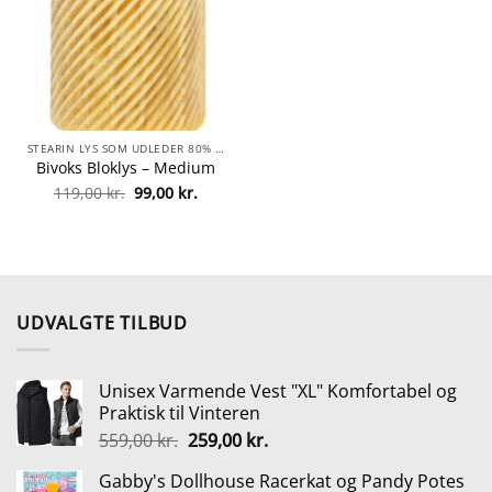
STEARIN LYS SOM UDLEDER 80% FÆRRE PARTIKLER
Bivoks Bloklys – Medium
Den
Den
119,00
kr.
99,00
kr.
oprindelige
aktuelle
pris
pris
var:
er:
119,00 kr..
99,00 kr..
UDVALGTE TILBUD
Unisex Varmende Vest "XL" Komfortabel og
Praktisk til Vinteren
Den
Den
559,00
kr.
259,00
kr.
oprindelige
aktuelle
Gabby's Dollhouse Racerkat og Pandy Potes
pris
pris