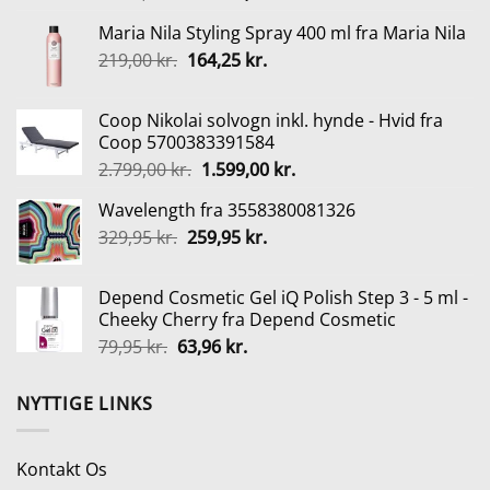
oprindelige
aktuelle
Maria Nila Styling Spray 400 ml fra Maria Nila
pris
pris
Den
Den
219,00
kr.
164,25
var:
kr.
er:
oprindelige
aktuelle
2.999,00 kr..
2.499,00 kr..
pris
pris
Coop Nikolai solvogn inkl. hynde - Hvid fra
var:
er:
Coop 5700383391584
219,00 kr..
164,25 kr..
Den
Den
2.799,00
kr.
1.599,00
kr.
oprindelige
aktuelle
Wavelength fra 3558380081326
pris
pris
Den
Den
329,95
kr.
259,95
var:
kr.
er:
oprindelige
aktuelle
2.799,00 kr..
1.599,00 kr..
pris
pris
Depend Cosmetic Gel iQ Polish Step 3 - 5 ml -
var:
er:
Cheeky Cherry fra Depend Cosmetic
329,95 kr..
259,95 kr..
Den
Den
79,95
kr.
63,96
kr.
oprindelige
aktuelle
pris
pris
NYTTIGE LINKS
var:
er:
79,95 kr..
63,96 kr..
Kontakt Os