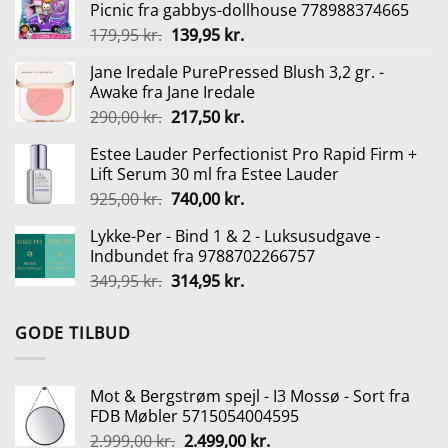
Picnic fra gabbys-dollhouse 778988374665
var:
er:
Den
Den
179,95
kr.
139,95
kr.
559,00 kr..
259,00 kr..
oprindelige
aktuelle
Jane Iredale PurePressed Blush 3,2 gr. -
pris
pris
Awake fra Jane Iredale
var:
er:
Den
Den
290,00
kr.
217,50
kr.
179,95 kr..
139,95 kr..
oprindelige
aktuelle
Estee Lauder Perfectionist Pro Rapid Firm +
pris
pris
Lift Serum 30 ml fra Estee Lauder
var:
er:
Den
Den
925,00
kr.
740,00
kr.
290,00 kr..
217,50 kr..
oprindelige
aktuelle
Lykke-Per - Bind 1 & 2 - Luksusudgave -
pris
pris
Indbundet fra 9788702266757
var:
er:
Den
Den
349,95
kr.
314,95
kr.
925,00 kr..
740,00 kr..
oprindelige
aktuelle
pris
pris
GODE TILBUD
var:
er:
349,95 kr..
314,95 kr..
Mot & Bergstrøm spejl - I3 Mossø - Sort fra
FDB Møbler 5715054004595
Den
Den
2.999,00
kr.
2.499,00
kr.