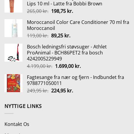
Lips 10 ml - Latte fra Bobbi Brown
299,95 kr..
99,00 kr..
Den
Den
265,00
kr.
198,75
kr.
oprindelige
aktuelle
Moroccanoil Color Care Conditioner 70 ml fra
pris
pris
Moroccanoil
var:
er:
Den
Den
119,00
kr.
89,25
kr.
265,00 kr..
198,75 kr..
oprindelige
aktuelle
Bosch ledningsfri støvsuger - Athlet
pris
pris
ProAnimal - BCH86PET2 fra bosch
var:
er:
4242005229949
119,00 kr..
89,25 kr..
Den
Den
4.199,00
kr.
1.699,00
kr.
oprindelige
aktuelle
Fagtesange fra nær og fjern - Indbundet fra
pris
pris
9788771050011
var:
er:
Den
Den
249,95
kr.
224,95
kr.
4.199,00 kr..
1.699,00 kr..
oprindelige
aktuelle
pris
pris
NYTTIGE LINKS
var:
er:
249,95 kr..
224,95 kr..
Kontakt Os