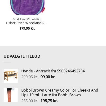
ANDET AUTOTILBEHØR
Fisher Price Woodland Ryglænstaske Ugle
179,95
kr.
UDVALGTE TILBUD
Hynde - Antracit fra 5900246492704
Den
Den
299,95
kr.
99,00
kr.
oprindelige
aktuelle
pris
pris
Bobbi Brown Creamy Color For Cheeks And
var:
er:
Lips 10 ml - Latte fra Bobbi Brown
299,95 kr..
99,00 kr..
Den
Den
265,00
kr.
198,75
kr.
oprindelige
aktuelle