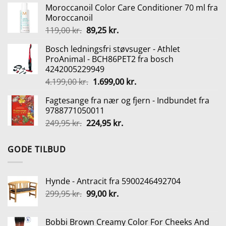
Moroccanoil Color Care Conditioner 70 ml fra
pris
pris
Moroccanoil
var:
er:
Den
Den
119,00
kr.
89,25
kr.
265,00 kr..
198,75 kr..
oprindelige
aktuelle
Bosch ledningsfri støvsuger - Athlet
pris
pris
ProAnimal - BCH86PET2 fra bosch
var:
er:
4242005229949
119,00 kr..
89,25 kr..
Den
Den
4.199,00
kr.
1.699,00
kr.
oprindelige
aktuelle
Fagtesange fra nær og fjern - Indbundet fra
pris
pris
9788771050011
var:
er:
Den
Den
249,95
kr.
224,95
kr.
4.199,00 kr..
1.699,00 kr..
oprindelige
aktuelle
pris
pris
GODE TILBUD
var:
er:
249,95 kr..
224,95 kr..
Hynde - Antracit fra 5900246492704
Den
Den
299,95
kr.
99,00
kr.
oprindelige
aktuelle
pris
pris
Bobbi Brown Creamy Color For Cheeks And
var:
er: