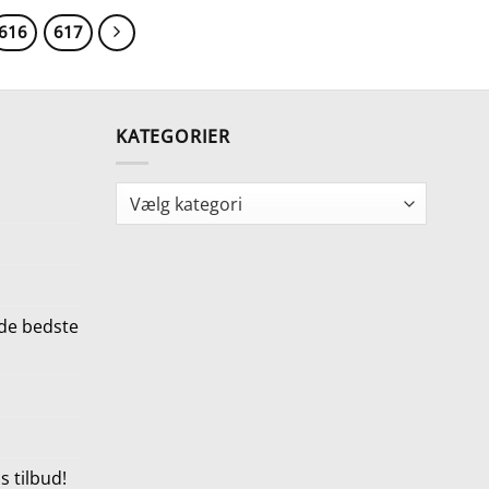
616
617
KATEGORIER
Kategorier
de bedste
 tilbud!