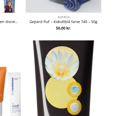
ALPACA
Braun oral-b kids el-tandbørsten disney frozen 2 blå
Gepard PuF – Koboltblå farve 740 – 50g
50,00
kr.