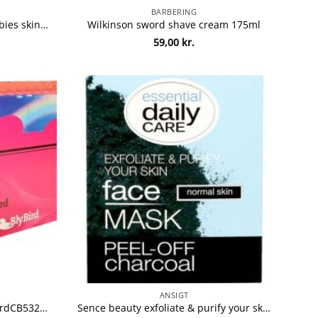
BARBERING
Ole henriksen pre-makeup babies skincare prep set – 4 dele
Wilkinson sword shave cream 175ml
59,00
kr.
ANSIGT
Compatible HP 304A gul (BlyBirdCB532A Y)
Sence beauty exfoliate & purify your skin face mask peel-off charcoal normal skin 5x8g