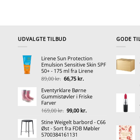
UDVALGTE TILBUD
GODE TI
Lirene Sun Protection
Emulsion Sensitive Skin SPF
50+ - 175 ml fra Lirene
Den
Den
89,00
kr.
66,75
kr.
oprindelige
aktuelle
Eventyrklare Børne
pris
pris
Gummistøvler i Friske
var:
er:
Farver
89,00 kr..
66,75 kr..
Den
Den
169,00
kr.
99,00
kr.
oprindelige
aktuelle
Stine Weigelt barbord - C66
pris
pris
Øst - Sort fra FDB Møbler
var:
er:
5700384161131
169,00 kr..
99,00 kr..