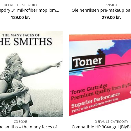
DEFAULT CATEGORY
ANSIGT
Vikan dampdry 31 mikrofiber mop lomme 547600 5 stk.
129,00
kr.
279,00
kr.
CDBOXE
DEFAULT CATEGORY
he smiths – the many faces of