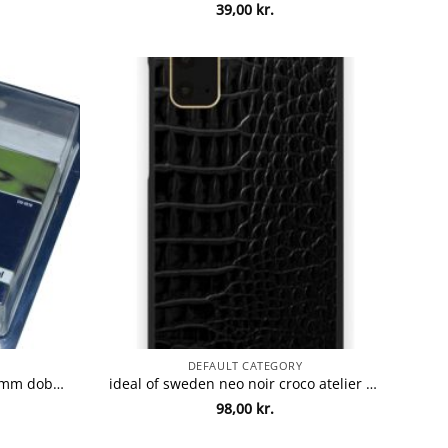
39,00
kr.
DEFAULT CATEGORY
Connectech Antennekabel 5,6mm dobbelt skærm hvid 10m CTV-4510
ideal of sweden neo noir croco atelier case for galaxy S20
98,00
kr.