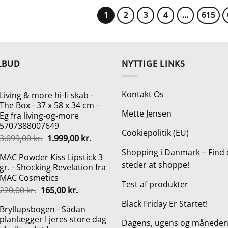
1
2
3
4
…
615
LBUD
NYTTIGE LINKS
Kontakt Os
Living & more hi-fi skab -
The Box - 37 x 58 x 34 cm -
Mette Jensen
Eg fra living-og-more
5707388007649
Cookiepolitik (EU)
Den
Den
3.099,00
kr.
1.999,00
kr.
oprindelige
aktuelle
Shopping i Danmark – Find 
MAC Powder Kiss Lipstick 3
pris
pris
steder at shoppe!
gr. - Shocking Revelation fra
var:
er:
MAC Cosmetics
3.099,00 kr..
1.999,00 kr..
Test af produkter
Den
Den
220,00
kr.
165,00
kr.
oprindelige
aktuelle
Black Friday Er Startet!
Bryllupsbogen - Sådan
pris
pris
planlægger I jeres store dag
var:
er:
Dagens, ugens og månedens