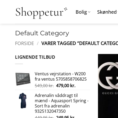
Fortsæt
til
Bolig
Skønhed
indhold
Default Category
FORSIDE
/
VARER TAGGED “DEFAULT CATEG
LIGNENDE TILBUD
Ventus vejrstation - W200
fra ventus 5705858706825
Den
Den
549,00
kr.
479,00
kr.
oprindelige
aktuelle
Adrenalin våddragt til
pris
pris
mænd - Aquasport Spring -
var:
er:
Sort fra adrenalin
549,00 kr..
479,00 kr..
9325132047350
Den
Den
449,95
kr.
249,95
kr.