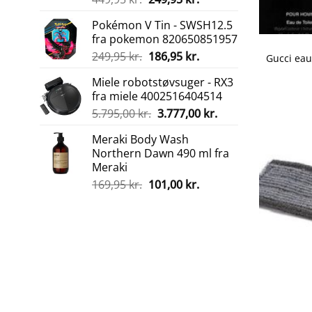
oprindelige
aktuelle
Pokémon V Tin - SWSH12.5
pris
pris
fra pokemon 820650851957
var:
er:
Den
Den
249,95
kr.
186,95
kr.
449,95 kr..
249,95 kr..
oprindelige
aktuelle
Miele robotstøvsuger - RX3
pris
pris
fra miele 4002516404514
var:
er:
Den
Den
5.795,00
kr.
3.777,00
kr.
249,95 kr..
186,95 kr..
oprindelige
aktuelle
Meraki Body Wash
pris
pris
Northern Dawn 490 ml fra
var:
er:
Meraki
5.795,00 kr..
3.777,00 kr..
Den
Den
169,95
kr.
101,00
kr.
oprindelige
aktuelle
pris
pris
var:
er:
169,95 kr..
101,00 kr..