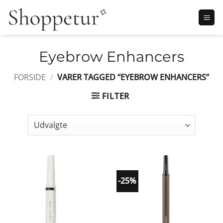
Fortsæt
til
indhold
Eyebrow Enhancers
FORSIDE
/
VARER TAGGED “EYEBROW ENHANCERS”
FILTER
-25%