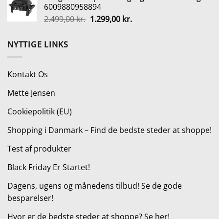
6009880958894
var:
er:
Den
Den
2.499,00
kr.
1.299,00
kr.
549,00 kr..
399,00 kr..
oprindelige
aktuelle
pris
pris
NYTTIGE LINKS
var:
er:
2.499,00 kr..
1.299,00 kr..
Kontakt Os
Mette Jensen
Cookiepolitik (EU)
Shopping i Danmark – Find de bedste steder at shoppe!
Test af produkter
Black Friday Er Startet!
Dagens, ugens og månedens tilbud! Se de gode
besparelser!
Hvor er de bedste steder at shoppe? Se her!