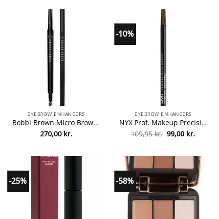
var:
er:
255,00 kr..
191,25 
-10%
EYEBROW ENHANCERS
EYEBROW ENHANCERS
Bobbi Brown Micro Brow Pencil – Saddle fra Bobbi Brown
NYX Prof. Makeup Precision Brow Pencil 0,13 gr. – Black fra NYX Professional Makeup
Den
Den
270,00
kr.
109,95
kr.
99,00
kr.
oprindelige
aktuell
pris
pris
var:
er:
109,95 kr..
99,00 kr
-25%
-58%