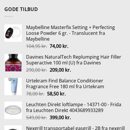
pris
pris
var:
er:
GODE TILBUD
299,95 kr..
200,95 kr..
Maybelline Masterfix Setting + Perfecting
Loose Powder 6 gr. - Translucent fra
Maybelline
Den
Den
104,95
kr.
74,00
kr.
oprindelige
aktuelle
Davines NaturalTech Replumping Hair Filler
pris
pris
Superactive 100 ml (U) fra Davines
var:
er:
Den
Den
290,00
kr.
209,00
kr.
104,95 kr..
74,00 kr..
oprindelige
aktuelle
Urtekram Find Balance Conditioner
pris
pris
Fragrance Free 180 ml fra Urtekram
var:
er:
Den
Den
78,00
kr.
58,50
kr.
290,00 kr..
209,00 kr..
oprindelige
aktuelle
Leuchten Direkt loftlampe - 14371-00 - Frida
pris
pris
fra Leuchten Direkt 4043689933289
var:
er:
Den
Den
549,00
kr.
399,00
kr.
78,00 kr..
58,50 kr..
oprindelige
aktuelle
Nexgrill transportabel gasgrill - 2B fra nexgrill
pris
pris