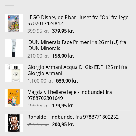
LEGO Disney og Pixar Huset fra "Op" fra lego
5702017424842
Den
Den
399,95
kr.
379,95
kr.
oprindelige
aktuelle
IDUN Minerals Face Primer Iris 26 ml (U) fra
pris
pris
IDUN Minerals
var:
er:
Den
Den
210,00
kr.
158,00
kr.
399,95 kr..
379,95 kr..
oprindelige
aktuelle
Giorgio Armani Acqua Di Gio EDP 125 ml fra
pris
pris
Giorgio Armani
var:
er:
Den
Den
1.100,00
kr.
689,00
kr.
210,00 kr..
158,00 kr..
oprindelige
aktuelle
Magda vil hellere lege - Indbundet fra
pris
pris
9788702301649
var:
er:
Den
Den
199,95
kr.
179,95
kr.
1.100,00 kr..
689,00 kr..
oprindelige
aktuelle
Ronaldo - Indbundet fra 9788771802252
pris
pris
Den
Den
299,95
kr.
var:
200,95
kr.
er:
oprindelige
aktuelle
199,95 kr..
179,95 kr..