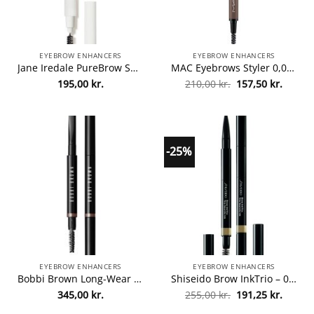
EYEBROW ENHANCERS
EYEBROW ENHANCERS
Jane Iredale PureBrow Shaping Pencil 0,23 gr. – Soft Black fra Jane Iredale
MAC Eyebrows Styler 0,09 gr. – Spiked fra MAC Cosmetics
Den
Den
195,00
kr.
210,00
kr.
157,50
kr.
oprindelige
aktuel
pris
pris
var:
er:
210,00 kr..
157,50 
-25%
EYEBROW ENHANCERS
EYEBROW ENHANCERS
Bobbi Brown Long-Wear Brow Pencil 0,33 gr. – Honey Brown fra Bobbi Brown
Shiseido Brow InkTrio – 02 Taupe fra Shiseido
Den
Den
345,00
kr.
255,00
kr.
191,25
kr.
oprindelige
aktuel
pris
pris