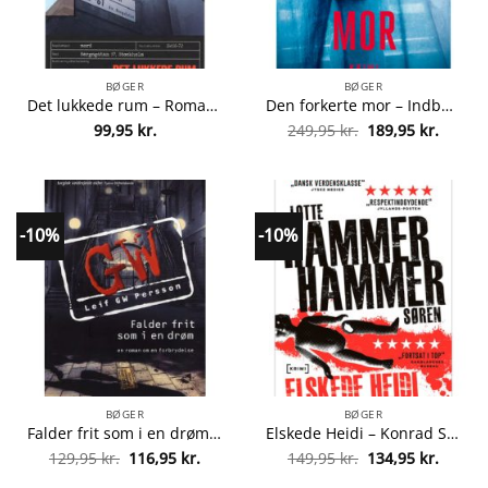
BØGER
BØGER
Det lukkede rum – Roman om en forbrydelse 8 – Paperback fra 9788770530606
Den forkerte mor – Indbundet fra 9788772382814
Den
Den
99,95
kr.
249,95
kr.
189,95
kr.
oprindelige
aktuel
pris
pris
var:
er:
249,95 kr..
189,95 
-10%
-10%
BØGER
BØGER
Falder frit som i en drøm – Palme-trilogien 3 – Paperback fra 9788770535618
Elskede Heidi – Konrad Simonsen 6 – Paperback fra 9788702191974
Den
Den
Den
Den
129,95
kr.
116,95
kr.
149,95
kr.
134,95
kr.
oprindelige
aktuelle
oprindelige
aktuel
pris
pris
pris
pris