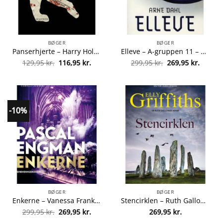
BØGER
BØGER
Panserhjerte – Harry Hole 8 – Paperback fra 9788771465822
Elleve – A-gruppen 11 – Hæftet fra 9788770533072
Den
Den
Den
Den
129,95
kr.
116,95
kr.
299,95
kr.
269,95
kr.
oprindelige
aktuelle
oprindelige
aktuel
pris
pris
pris
pris
var:
er:
var:
er:
129,95 kr..
116,95 kr..
299,95 kr..
269,95 
-10%
BØGER
BØGER
Enkerne – Vanessa Frank 3 – Indbundet fra 9788772386881
Stencirklen – Ruth Galloway 11 – Hæftet fra 9788712066798
Den
Den
299,95
kr.
269,95
kr.
269,95
kr.
oprindelige
aktuelle