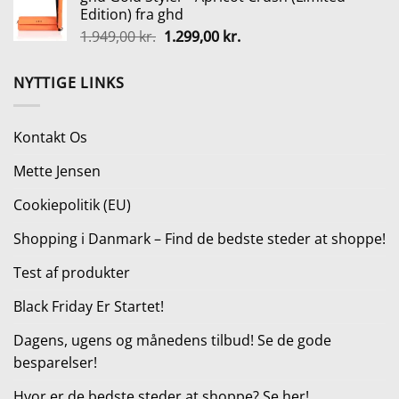
pris
pris
Edition) fra ghd
var:
er:
Den
Den
1.949,00
kr.
1.299,00
kr.
149,00 kr..
111,75 kr..
oprindelige
aktuelle
pris
pris
NYTTIGE LINKS
var:
er:
1.949,00 kr..
1.299,00 kr..
Kontakt Os
Mette Jensen
Cookiepolitik (EU)
Shopping i Danmark – Find de bedste steder at shoppe!
Test af produkter
Black Friday Er Startet!
Dagens, ugens og månedens tilbud! Se de gode
besparelser!
Hvor er de bedste steder at shoppe? Se her!