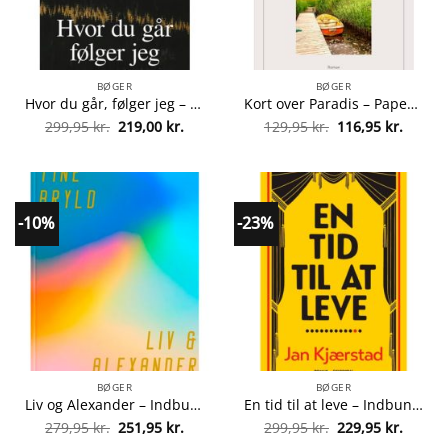
BØGER
BØGER
Hvor du går, følger jeg – Indbundet fra 9788743402848
Kort over Paradis – Paperback fra 9788727003269
Den
Den
Den
Den
299,95
kr.
219,00
kr.
129,95
kr.
116,95
kr.
oprindelige
aktuelle
oprindelige
aktuel
pris
pris
pris
pris
var:
er:
var:
er:
299,95 kr..
219,00 kr..
129,95 kr..
116,95 
-10%
-23%
BØGER
BØGER
Liv og Alexander – Indbundet fra 9788702359640
En tid til at leve – Indbundet fra 9788702357561
Den
Den
Den
Den
279,95
kr.
251,95
kr.
299,95
kr.
229,95
kr.
oprindelige
aktuelle
oprindelige
aktuel