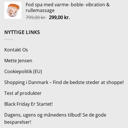
Fod spa med varme- boble- vibration &
pris
pris
rullemassage
var:
er:
Den
Den
799,00
kr.
299,00
kr.
2.749,00 kr..
2.499,00 kr..
oprindelige
aktuelle
pris
pris
NYTTIGE LINKS
var:
er:
799,00 kr..
299,00 kr..
Kontakt Os
Mette Jensen
Cookiepolitik (EU)
Shopping i Danmark – Find de bedste steder at shoppe!
Test af produkter
Black Friday Er Startet!
Dagens, ugens og månedens tilbud! Se de gode
besparelser!