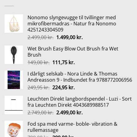
Nonomo slyngevugge til tvillinger med
mikrofibermadras - Natur fra Nonomo
4251243304509
Den
Den
2.499,00
kr.
1.499,00
kr.
oprindelige
aktuelle
Wet Brush Easy Blow Out Brush fra Wet
pris
pris
Brush
var:
er:
Den
Den
149,00
kr.
111,75
kr.
2.499,00 kr..
1.499,00 kr..
oprindelige
aktuelle
I dårligt selskab - Nora Linde & Thomas
pris
pris
Andreasson 9 - Indbundet fra 9788772006956
var:
er:
Den
Den
249,95
kr.
224,95
kr.
149,00 kr..
111,75 kr..
oprindelige
aktuelle
Leuchten Direkt langbordspendel - Luzi - Sort
pris
pris
fra Leuchten Direkt 4043689988517
var:
er:
Den
Den
2.749,00
kr.
2.499,00
kr.
249,95 kr..
224,95 kr..
oprindelige
aktuelle
Fod spa med varme- boble- vibration &
pris
pris
rullemassage
var:
er: