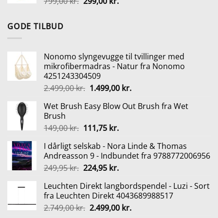
Den
Den
799,00
kr.
299,00
kr.
2.749,00 kr..
2.499,00 kr..
oprindelige
aktuelle
pris
pris
GODE TILBUD
var:
er:
799,00 kr..
299,00 kr..
Nonomo slyngevugge til tvillinger med
mikrofibermadras - Natur fra Nonomo
4251243304509
Den
Den
2.499,00
kr.
1.499,00
kr.
oprindelige
aktuelle
Wet Brush Easy Blow Out Brush fra Wet
pris
pris
Brush
var:
er:
Den
Den
149,00
kr.
111,75
kr.
2.499,00 kr..
1.499,00 kr..
oprindelige
aktuelle
I dårligt selskab - Nora Linde & Thomas
pris
pris
Andreasson 9 - Indbundet fra 9788772006956
var:
er:
Den
Den
249,95
kr.
224,95
kr.
149,00 kr..
111,75 kr..
oprindelige
aktuelle
Leuchten Direkt langbordspendel - Luzi - Sort
pris
pris
fra Leuchten Direkt 4043689988517
var:
er:
Den
Den
2.749,00
kr.
2.499,00
kr.
249,95 kr..
224,95 kr..
oprindelige
aktuelle