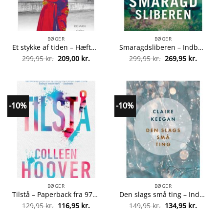
BØGER
BØGER
Et stykke af tiden – Hæftet fra 9788772390413
Smaragdsliberen – Indbundet fra 9788711566046
Den
Den
Den
Den
299,95
kr.
209,00
kr.
299,95
kr.
269,95
kr.
oprindelige
aktuelle
oprindelige
aktuel
pris
pris
pris
pris
var:
er:
var:
er:
299,95 kr..
209,00 kr..
299,95 kr..
269,95 
-10%
-10%
BØGER
BØGER
Tilstå – Paperback fra 9788711988619
Den slags små ting – Indbundet fra 9788743401414
Den
Den
Den
Den
129,95
kr.
116,95
kr.
149,95
kr.
134,95
kr.
oprindelige
aktuelle
oprindelige
aktuel
pris
pris
pris
pris