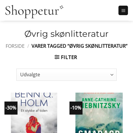
Fortsæt
til
indhold
Øvrig skønlitteratur
FORSIDE
/
VARER TAGGED “ØVRIG SKØNLITTERATUR”
FILTER
-30%
-10%