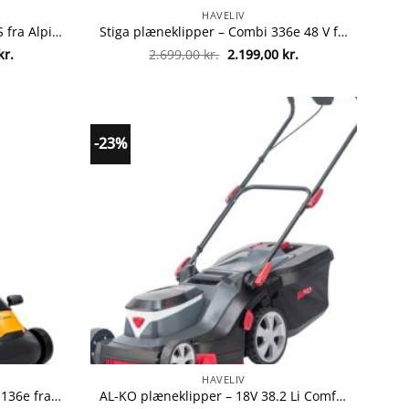
HAVELIV
Alpina plæneklipper – AL3 45 S fra Alpina 8008984841536
Stiga plæneklipper – Combi 336e 48 V fra Stiga 8008984852112
Den
Den
Den
kr.
2.699,00
kr.
2.199,00
kr.
ge
aktuelle
oprindelige
aktuelle
pris
pris
pris
er:
var:
er:
r..
1.799,00 kr..
2.699,00 kr..
2.199,00 kr..
-23%
HAVELIV
Stiga plæneklipper – Collector 136e fra Stiga 8008984852099
AL-KO plæneklipper – 18V 38.2 Li Comfort fra AL-KO 4003718061482