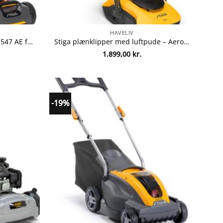
HAVELIV
Stiga plæneklipper – Multiclip 547 AE fra Stiga 8008984842120
Stiga plænklipper med luftpude – Aero 132e fra Stiga 8008984854857
1.899,00
kr.
-19%