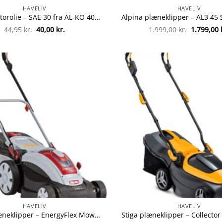
HAVELIV
HAVELIV
AL-KO motorolie – SAE 30 fra AL-KO 4003718043952
Den
Den
Den
44,95
kr.
40,00
kr.
1.999,00
kr.
1.799,00
oprindelige
aktuelle
oprindeli
pris
pris
pris
var:
er:
var:
44,95 kr..
40,00 kr..
1.999,00 k
HAVELIV
HAVELIV
AL-KO plæneklipper – EnergyFlex Moweo 3,85 Li fra AL-KO 4003718055009