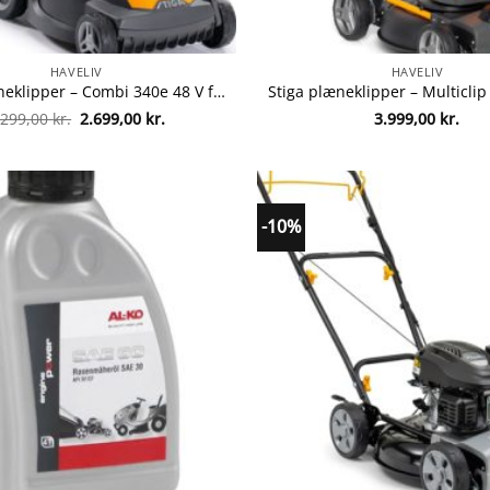
HAVELIV
HAVELIV
Stiga plæneklipper – Combi 340e 48 V fra Stiga 8008984852129
Den
Den
.299,00
kr.
2.699,00
kr.
3.999,00
kr.
oprindelige
aktuelle
pris
pris
var:
er:
3.299,00 kr..
2.699,00 kr..
-10%