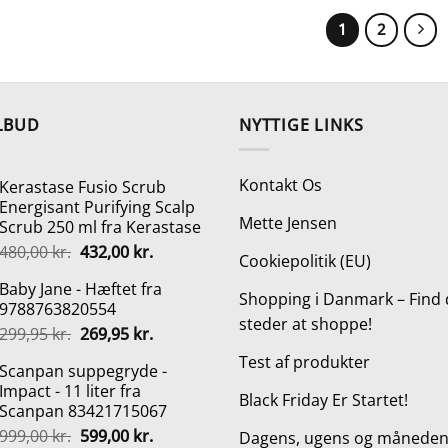
var:
229,95 kr.
1
2
LBUD
NYTTIGE LINKS
Kontakt Os
Kerastase Fusio Scrub
Energisant Purifying Scalp
Mette Jensen
Scrub 250 ml fra Kerastase
Den
Den
480,00
kr.
432,00
kr.
Cookiepolitik (EU)
oprindelige
aktuelle
Baby Jane - Hæftet fra
pris
pris
Shopping i Danmark – Find 
9788763820554
var:
er:
steder at shoppe!
Den
Den
299,95
kr.
269,95
kr.
480,00 kr..
432,00 kr..
oprindelige
aktuelle
Test af produkter
Scanpan suppegryde -
pris
pris
Impact - 11 liter fra
var:
er:
Black Friday Er Startet!
Scanpan 83421715067
299,95 kr..
269,95 kr..
Den
Den
999,00
kr.
599,00
kr.
Dagens, ugens og månedens