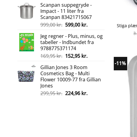
Scanpan suppegryde -
pris
pris
Impact - 11 liter fra
var:
er:
Scanpan 83421715067
299,95 kr..
269,95 kr..
Den
Den
999,00
kr.
599,00
kr.
oprindelige
aktuelle
3
Jeg regner - Plus, minus, og
pris
pris
tabeller - Indbundet fra
var:
er:
9788775371174
999,00 kr..
599,00 kr..
Den
Den
169,95
kr.
152,95
kr.
oprindelige
aktuelle
-11%
Gillian Jones 3 Room
pris
pris
Cosmetics Bag - Multi
var:
er:
Flower 10009-77 fra Gillian
169,95 kr..
152,95 kr..
Jones
Den
Den
299,95
kr.
224,96
kr.
oprindelige
aktuelle
pris
pris
var:
er:
299,95 kr..
224,96 kr..