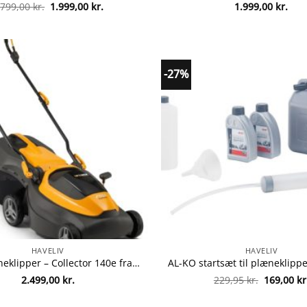
Den
Den
.799,00
kr.
1.999,00
kr.
1.999,00
kr.
oprindelige
aktuelle
pris
pris
var:
er:
2.799,00 kr..
1.999,00 kr..
-27%
HAVELIV
HAVELIV
Stiga plæneklipper – Collector 140e fra Stiga 8008984852105
Den
2.499,00
kr.
229,95
kr.
169,00
kr
oprindeli
pris