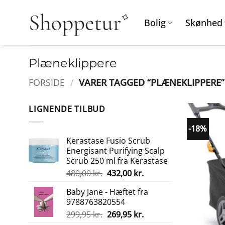
Fortsæt
til
Bolig
Skønhed
indhold
Plæneklippere
FORSIDE
/
VARER TAGGED “PLÆNEKLIPPERE”
LIGNENDE TILBUD
-18%
Kerastase Fusio Scrub
Energisant Purifying Scalp
Scrub 250 ml fra Kerastase
Den
Den
480,00
kr.
432,00
kr.
oprindelige
aktuelle
Baby Jane - Hæftet fra
pris
pris
9788763820554
var:
er:
Den
Den
299,95
kr.
269,95
kr.
480,00 kr..
432,00 kr..
oprindelige
aktuelle