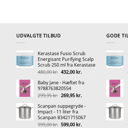
UDVALGTE TILBUD
GODE TI
Kerastase Fusio Scrub
Energisant Purifying Scalp
Scrub 250 ml fra Kerastase
Den
Den
480,00
kr.
432,00
kr.
oprindelige
aktuelle
Baby Jane - Hæftet fra
pris
pris
9788763820554
var:
er:
Den
Den
299,95
kr.
269,95
kr.
480,00 kr..
432,00 kr..
oprindelige
aktuelle
Scanpan suppegryde -
pris
pris
Impact - 11 liter fra
var:
er:
Scanpan 83421715067
299,95 kr..
269,95 kr..
Den
Den
999,00
kr.
599,00
kr.