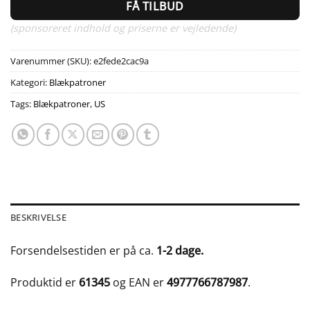
FÅ TILBUD
(sponsoreret indhold og priserne er vejledende)
Varenummer (SKU):
e2fede2cac9a
Kategori:
Blækpatroner
Tags:
Blækpatroner
,
US
BESKRIVELSE
Forsendelsestiden er på ca.
1-2 dage.
Produktid er
61345
og EAN er
4977766787987
.