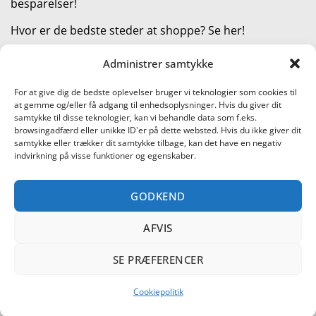
besparelser!
Hvor er de bedste steder at shoppe? Se her!
Administrer samtykke
KATEGORIER
For at give dig de bedste oplevelser bruger vi teknologier som cookies til
at gemme og/eller få adgang til enhedsoplysninger. Hvis du giver dit
Kategorier
samtykke til disse teknologier, kan vi behandle data som f.eks.
browsingadfærd eller unikke ID'er på dette websted. Hvis du ikke giver dit
samtykke eller trækker dit samtykke tilbage, kan det have en negativ
indvirkning på visse funktioner og egenskaber.
Læs vores guide til online shopping
GODKEND
Visa
PayPal
Stripe
MasterCard
Cash
On
AFVIS
KONTAKT OS
METTE JENSEN
COOKIEPOLITIK (EU)
Delivery
SHOPPING I DANMARK – FIND DE BEDSTE STEDER AT SHOPPE!
TEST AF PRODUKTER
BLACK FRIDAY ER STARTET!
SE PRÆFERENCER
DAGENS, UGENS OG MÅNEDENS TILBUD! SE DE GODE
BESPARELSER!
HVOR ER DE BEDSTE STEDER AT SHOPPE? SE HER!
Cookiepolitik
Copyright 2026 ©
Shoppetur