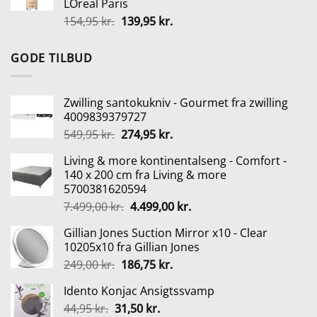
LOreal Paris
270,00 kr..
202,50 kr..
Den
Den
154,95
kr.
139,95
kr.
oprindelige
aktuelle
pris
pris
GODE TILBUD
var:
er:
154,95 kr..
139,95 kr..
Zwilling santokukniv - Gourmet fra zwilling
4009839379727
Den
Den
549,95
kr.
274,95
kr.
oprindelige
aktuelle
Living & more kontinentalseng - Comfort -
pris
pris
140 x 200 cm fra Living & more
var:
er:
5700381620594
549,95 kr..
274,95 kr..
Den
Den
7.499,00
kr.
4.499,00
kr.
oprindelige
aktuelle
Gillian Jones Suction Mirror x10 - Clear
pris
pris
10205x10 fra Gillian Jones
var:
er:
Den
Den
249,00
kr.
186,75
kr.
7.499,00 kr..
4.499,00 kr..
oprindelige
aktuelle
Idento Konjac Ansigtssvamp
pris
pris
Den
Den
44,95
kr.
31,50
var:
kr.
er: