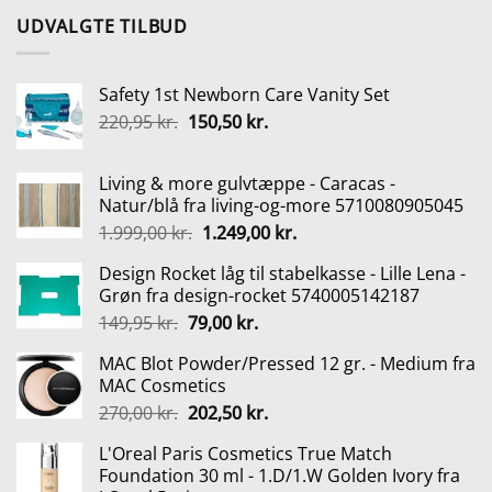
UDVALGTE TILBUD
Safety 1st Newborn Care Vanity Set
Den
Den
220,95
kr.
150,50
kr.
oprindelige
aktuelle
pris
pris
Living & more gulvtæppe - Caracas -
var:
er:
Natur/blå fra living-og-more 5710080905045
220,95 kr..
150,50 kr..
Den
Den
1.999,00
kr.
1.249,00
kr.
oprindelige
aktuelle
Design Rocket låg til stabelkasse - Lille Lena -
pris
pris
Grøn fra design-rocket 5740005142187
var:
er:
Den
Den
149,95
kr.
79,00
kr.
1.999,00 kr..
1.249,00 kr..
oprindelige
aktuelle
MAC Blot Powder/Pressed 12 gr. - Medium fra
pris
pris
MAC Cosmetics
var:
er:
Den
Den
270,00
kr.
202,50
kr.
149,95 kr..
79,00 kr..
oprindelige
aktuelle
L'Oreal Paris Cosmetics True Match
pris
pris
Foundation 30 ml - 1.D/1.W Golden Ivory fra
var:
er: