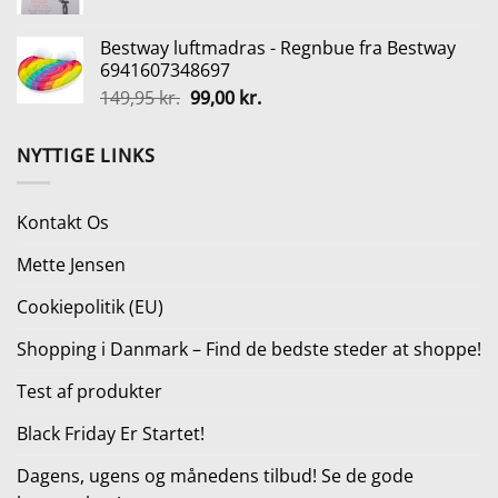
oprindelige
aktuelle
249,00 kr..
186,75 kr..
pris
pris
Bestway luftmadras - Regnbue fra Bestway
var:
er:
6941607348697
44,95 kr..
31,50 kr..
Den
Den
149,95
kr.
99,00
kr.
oprindelige
aktuelle
pris
pris
NYTTIGE LINKS
var:
er:
149,95 kr..
99,00 kr..
Kontakt Os
Mette Jensen
Cookiepolitik (EU)
Shopping i Danmark – Find de bedste steder at shoppe!
Test af produkter
Black Friday Er Startet!
Dagens, ugens og månedens tilbud! Se de gode