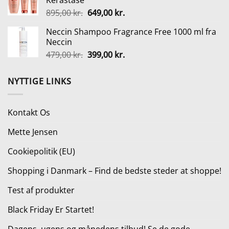
Kerastase
var:
er:
Den
Den
895,00
kr.
649,00
kr.
130,00 kr..
97,50 kr..
oprindelige
aktuelle
Neccin Shampoo Fragrance Free 1000 ml fra
pris
pris
Neccin
var:
er:
Den
Den
479,00
kr.
399,00
kr.
895,00 kr..
649,00 kr..
oprindelige
aktuelle
pris
pris
NYTTIGE LINKS
var:
er:
479,00 kr..
399,00 kr..
Kontakt Os
Mette Jensen
Cookiepolitik (EU)
Shopping i Danmark – Find de bedste steder at shoppe!
Test af produkter
Black Friday Er Startet!
Dagens, ugens og månedens tilbud! Se de gode