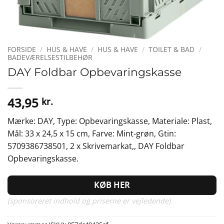
FORSIDE
/
HUS & HAVE
/
HUS & HAVE
/
TOILET & BAD
/
BADEVÆRELSESTILBEHØR
DAY Foldbar Opbevaringskasse
43,95
kr.
Mærke: DAY, Type: Opbevaringskasse, Materiale: Plast,
Mål: 33 x 24,5 x 15 cm, Farve: Mint-grøn, Gtin:
5709386738501, 2 x Skrivemarkat,, DAY Foldbar
Opbevaringskasse.
KØB HER
(sponsoreret indhold og priserne er vejledende)