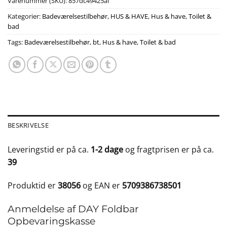
Varenummer (SKU):
857dc49425af
Kategorier:
Badeværelsestilbehør
,
HUS & HAVE
,
Hus & have
,
Toilet &
bad
Tags:
Badeværelsestilbehør
,
bt
,
Hus & have
,
Toilet & bad
BESKRIVELSE
Leveringstid er på ca.
1-2 dage
og fragtprisen er på ca.
39
Produktid er
38056
og EAN er
5709386738501
Anmeldelse af DAY Foldbar
Opbevaringskasse