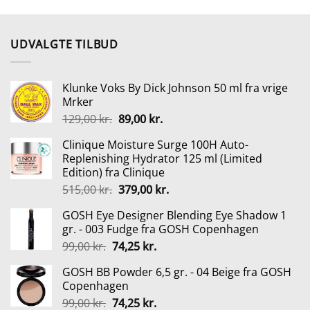
pris
pris
pris
pris
var:
er:
var:
er:
5 kr..
200,00 kr..
180,00 kr..
349,95 kr..
259,00 
UDVALGTE TILBUD
Klunke Voks By Dick Johnson 50 ml fra vrige
Mrker
Den
Den
129,00
kr.
89,00
kr.
oprindelige
aktuelle
Clinique Moisture Surge 100H Auto-
pris
pris
Replenishing Hydrator 125 ml (Limited
var:
er:
Edition) fra Clinique
129,00 kr..
89,00 kr..
Den
Den
515,00
kr.
379,00
kr.
oprindelige
aktuelle
GOSH Eye Designer Blending Eye Shadow 1
pris
pris
gr. - 003 Fudge fra GOSH Copenhagen
var:
er:
Den
Den
99,00
kr.
74,25
kr.
515,00 kr..
379,00 kr..
oprindelige
aktuelle
GOSH BB Powder 6,5 gr. - 04 Beige fra GOSH
pris
pris
Copenhagen
var:
er:
Den
Den
99,00
kr.
74,25
kr.
99,00 kr..
74,25 kr..