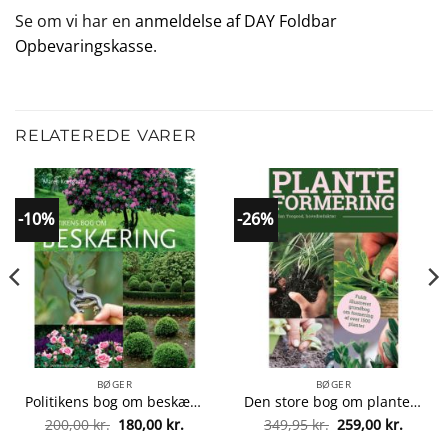
Se om vi har en
anmeldelse af DAY Foldbar
Opbevaringskasse
.
RELATEREDE VARER
-10%
-26%
BØGER
BØGER
Politikens bog om beskæring – Indbundet fra 9788740032291
Den store bog om planteformering – Hæftet fra 9788740605648
Den
Den
Den
Den
200,00
kr.
180,00
kr.
349,95
kr.
259,00
kr.
lle
oprindelige
aktuelle
oprindelige
aktuel