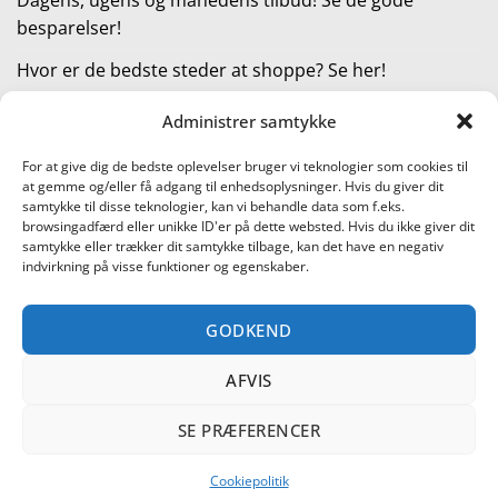
besparelser!
Hvor er de bedste steder at shoppe? Se her!
Administrer samtykke
KATEGORIER
For at give dig de bedste oplevelser bruger vi teknologier som cookies til
at gemme og/eller få adgang til enhedsoplysninger. Hvis du giver dit
Kategorier
samtykke til disse teknologier, kan vi behandle data som f.eks.
browsingadfærd eller unikke ID'er på dette websted. Hvis du ikke giver dit
samtykke eller trækker dit samtykke tilbage, kan det have en negativ
indvirkning på visse funktioner og egenskaber.
Læs vores guide til online shopping
GODKEND
Visa
PayPal
Stripe
MasterCard
Cash
On
AFVIS
KONTAKT OS
METTE JENSEN
COOKIEPOLITIK (EU)
Delivery
SHOPPING I DANMARK – FIND DE BEDSTE STEDER AT SHOPPE!
TEST AF PRODUKTER
BLACK FRIDAY ER STARTET!
SE PRÆFERENCER
DAGENS, UGENS OG MÅNEDENS TILBUD! SE DE GODE
BESPARELSER!
HVOR ER DE BEDSTE STEDER AT SHOPPE? SE HER!
Cookiepolitik
Copyright 2026 ©
Shoppetur