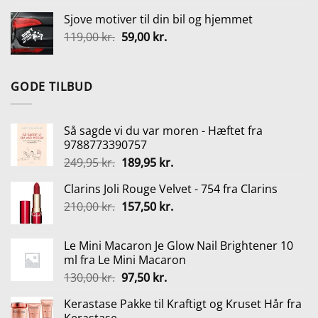
oprindelige
aktuelle
Sjove motiver til din bil og hjemmet
pris
pris
Den
Den
119,00
kr.
var:
59,00
kr.
er:
oprindelige
aktuelle
99,00 kr..
74,25 kr..
pris
pris
var:
er:
GODE TILBUD
119,00 kr..
59,00 kr..
Så sagde vi du var moren - Hæftet fra
9788773390757
Den
Den
249,95
kr.
189,95
kr.
oprindelige
aktuelle
Clarins Joli Rouge Velvet - 754 fra Clarins
pris
pris
Den
Den
210,00
kr.
var:
157,50
kr.
er:
oprindelige
aktuelle
249,95 kr..
189,95 kr..
pris
pris
Le Mini Macaron Je Glow Nail Brightener 10
var:
er:
ml fra Le Mini Macaron
210,00 kr..
157,50 kr..
Den
Den
130,00
kr.
97,50
kr.
oprindelige
aktuelle
Kerastase Pakke til Kraftigt og Kruset Hår fra
pris
pris