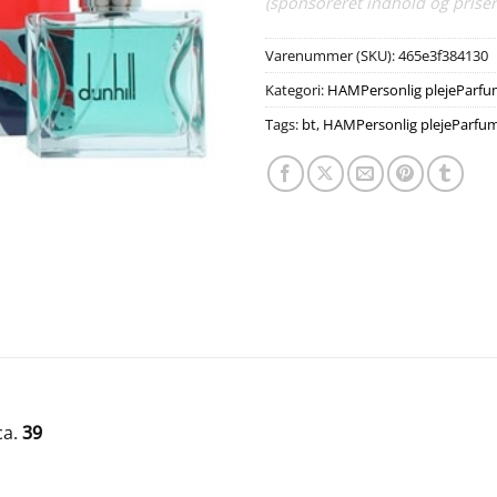
(sponsoreret indhold og priser
Varenummer (SKU):
465e3f384130
Kategori:
HAMPersonlig plejeParf
Tags:
bt
,
HAMPersonlig plejeParfu
ca.
39