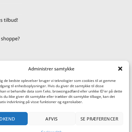
 tilbud!
t shoppe?
Administrer samtykke
dig de bedste oplevelser bruger vi teknologier som cookies til at gemme
adgang til enhedsoplysninger. Hvis du giver dit samtykke til disse
 kan vi behandle data som f.eks. browsingadfærd eller unikke ID'er på dette
s du ikke giver dit samtykke eller trækker dit samtykke tilbage, kan det
tiv indvirkning på visse funktioner og egenskaber.
terCard
Cash
DKEND
AFVIS
SE PRÆFERENCER
On
ST AF PRODUKTER
BLACK FRIDAY ER STARTET!
Delivery
DER AT SHOPPE? SE HER!