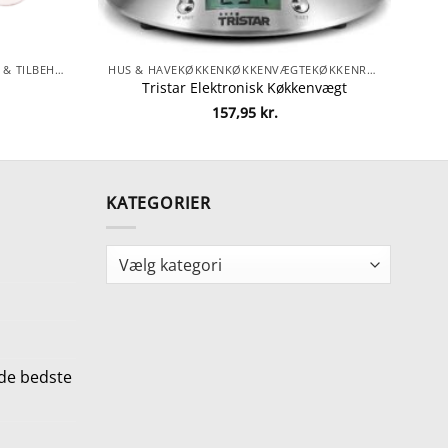
HAMHENDESKO & ACCESSORIESSKO & TILBEHØRTILBEHØRTILBEHØRSÅLERSÅLER
HUS & HAVEKØKKENKØKKENVÆGTEKØKKENREDSKABER
Tristar Elektronisk Køkkenvægt
157,95
kr.
KATEGORIER
Kategorier
de bedste