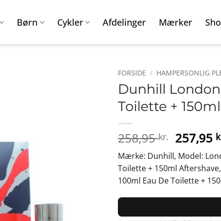
Børn
Cykler
Afdelinger
Mærker
Sho
FORSIDE
/
HAMPERSONLIG PL
Dunhill Londo
Toilette + 150m
Den
258,95
257,95
kr.
k
oprinde
Mærke: Dunhill, Model: Lon
pris
Toilette + 150ml Aftershav
var:
100ml Eau De Toilette + 150
258,95 k