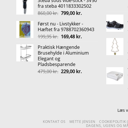
Steba sous vide-stick - SV50
pris
pris
fra steba 4011833302502
var:
er:
Den
Den
860,00
kr.
799,00
kr.
250,00 kr..
225,00 kr..
oprindelige
aktuelle
Først nu - Livstykker -
pris
pris
Hæftet fra 9788702360943
var:
er:
Den
Den
199,95
kr.
169,48
kr.
860,00 kr..
799,00 kr..
oprindelige
aktuelle
Praktisk Hængende
pris
pris
Brusehylde i Aluminium
var:
er:
Elegant og
199,95 kr..
169,48 kr..
Pladsbesparende
Den
Den
479,00
kr.
229,00
kr.
oprindelige
aktuelle
pris
pris
var:
er:
479,00 kr..
229,00 kr..
Læs v
KONTAKT OS
METTE JENSEN
COOKIEPOLITIK 
DAGENS, UGENS OG MÅ