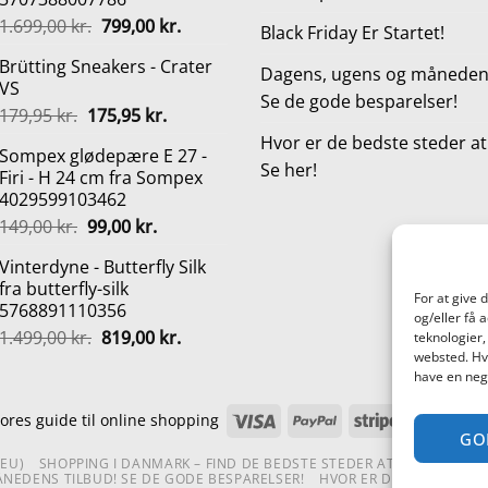
Den
Den
1.699,00
kr.
799,00
kr.
Black Friday Er Startet!
oprindelige
aktuelle
Brütting Sneakers - Crater
pris
pris
Dagens, ugens og månedens
VS
var:
er:
Se de gode besparelser!
Den
Den
179,95
kr.
175,95
kr.
1.699,00 kr..
799,00 kr..
oprindelige
aktuelle
Hvor er de bedste steder a
Sompex glødepære E 27 -
pris
pris
Se her!
Firi - H 24 cm fra Sompex
var:
er:
4029599103462
179,95 kr..
175,95 kr..
Den
Den
149,00
kr.
99,00
kr.
oprindelige
aktuelle
Vinterdyne - Butterfly Silk
pris
pris
fra butterfly-silk
var:
er:
For at give 
5768891110356
149,00 kr..
99,00 kr..
og/eller få 
Den
Den
1.499,00
kr.
819,00
kr.
teknologier,
oprindelige
aktuelle
websted. Hvi
have en nega
pris
pris
var:
er:
Visa
PayPal
Stripe
Mas
ores guide til online shopping
1.499,00 kr..
819,00 kr..
GO
(EU)
SHOPPING I DANMARK – FIND DE BEDSTE STEDER AT SHOPPE!
TE
NEDENS TILBUD! SE DE GODE BESPARELSER!
HVOR ER DE BEDSTE STE