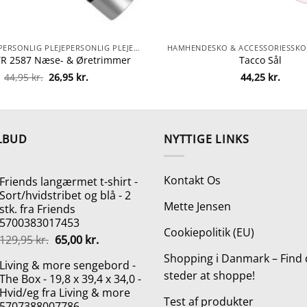
HAMHENDEPERSONLIG PLEJEPERSONLIG PLEJEBARBERGREJ & HÅRFJERNINGBARBERING & HÅRFJERNINGVOKSBEHANDLING & HÅRFJERNINGTRIMMERENÆSE & ØRETRIMMEREHÅRFJERNING
 TR 2587 Næse- & Øretrimmer
Tacco Sål
Den
Den
44,95
kr.
26,95
kr.
44,25
kr.
oprindelige
aktuelle
pris
pris
var:
er:
44,95 kr..
26,95 kr..
LBUD
NYTTIGE LINKS
Kontakt Os
Friends langærmet t-shirt -
Sort/hvidstribet og blå - 2
Mette Jensen
stk. fra Friends
5700383017453
Cookiepolitik (EU)
Den
Den
129,95
kr.
65,00
kr.
oprindelige
aktuelle
Shopping i Danmark – Find 
Living & more sengebord -
pris
pris
steder at shoppe!
The Box - 19,8 x 39,4 x 34,0 -
var:
er:
Hvid/eg fra Living & more
129,95 kr..
65,00 kr..
Test af produkter
5707388007786