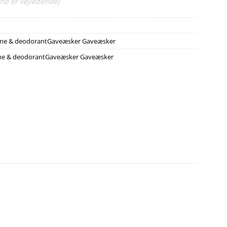
ne er vejledende)
ume & deodorantGaveæsker Gaveæsker
me & deodorantGaveæsker Gaveæsker