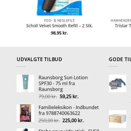
FOD- & NEGLEFILE
Scholl Velvet Smooth Refill – 2 Stk.
Tristar
98,95
kr.
UDVALGTE TILBUD
GODE TI
Raunsborg Sun Lotion
SPF30 - 75 ml fra
Raunsborg
Den
Den
79,00
kr.
59,25
kr.
oprindelige
aktuelle
Familieleksikon - Indbundet
pris
pris
fra 9788740063622
var:
er:
Den
Den
250,00
kr.
225,00
kr.
79,00 kr..
59,25 kr..
oprindelige
aktuelle