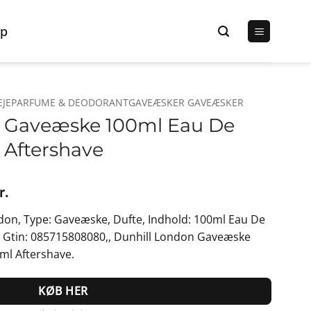
p
EJEPARFUME & DEODORANTGAVEÆSKER GAVEÆSKER
n Gaveæske 100ml Eau De
l Aftershave
Den
r.
lige
aktuelle
don, Type: Gaveæske, Dufte, Indhold: 100ml Eau De
pris
e, Gtin: 085715808080,, Dunhill London Gaveæske
er:
ml Aftershave.
r..
257,95 kr..
KØB HER