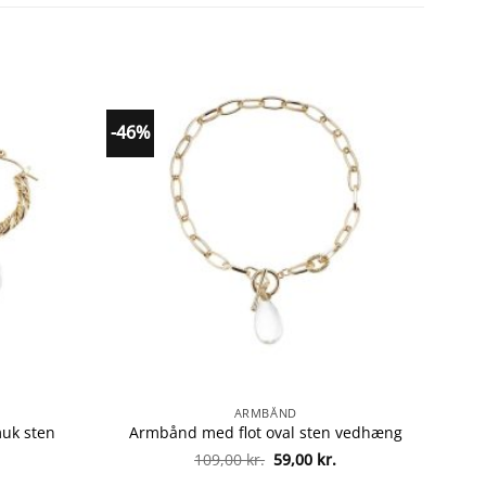
-46%
ARMBÅND
muk sten
Armbånd med flot oval sten vedhæng
Den
Den
Den
109,00
kr.
59,00
kr.
ge
ktuelle
oprindelige
aktuelle