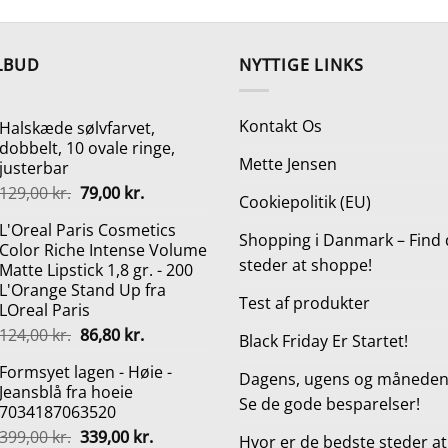
pris
pris
pris
p
var:
er:
var:
e
499,00 kr..
169,00 kr..
89,00 kr..
3
LBUD
NYTTIGE LINKS
Kontakt Os
Halskæde sølvfarvet,
dobbelt, 10 ovale ringe,
Mette Jensen
justerbar
Den
Den
129,00
kr.
79,00
kr.
Cookiepolitik (EU)
oprindelige
aktuelle
L'Oreal Paris Cosmetics
pris
pris
Shopping i Danmark – Find 
Color Riche Intense Volume
var:
er:
steder at shoppe!
Matte Lipstick 1,8 gr. - 200
129,00 kr..
79,00 kr..
L'Orange Stand Up fra
Test af produkter
LOreal Paris
Den
Den
124,00
kr.
86,80
kr.
Black Friday Er Startet!
oprindelige
aktuelle
Formsyet lagen - Høie -
pris
pris
Dagens, ugens og månedens
Jeansblå fra hoeie
var:
er:
Se de gode besparelser!
7034187063520
124,00 kr..
86,80 kr..
Den
Den
399,00
kr.
339,00
kr.
Hvor er de bedste steder a