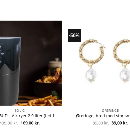
-56%
BOLIG
ØRERINGE
JA TAK TILBUD – Airfryer 2.0 liter (fedtfattig: grille, bage, stege og friturestege)
Øreringe, bred med stor s
Den
Den
Den
499,00
kr.
169,00
kr.
89,00
kr.
39,00
kr.
oprindelige
aktuelle
oprindeli
a