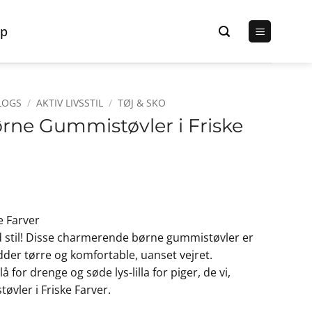
p
LOGS
/
AKTIV LIVSSTIL
/
TØJ & SKO
ørne Gummistøvler i Friske
Den
lige
aktuelle
e Farver
pris
 stil! Disse charmerende børne gummistøvler er
er:
dder tørre og komfortable, uanset vejret.
r..
99,00 kr..
å for drenge og søde lys-lilla for piger, de vi,
vler i Friske Farver.