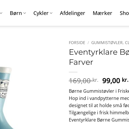
Børn
Cykler
Afdelinger
Mærker
Sho
FORSIDE
/
GUMMISTØVLER, C
Eventyrklare B
Farver
Den
169,00
99,00
kr.
kr.
oprinde
Børne Gummistøvler i Frisk
pris
Hop ind i vandpytterne med
var:
designet til at holde små fø
169,00 k
Tilgængelige i frisk himmelbl
Eventyrklare Børne Gummistø