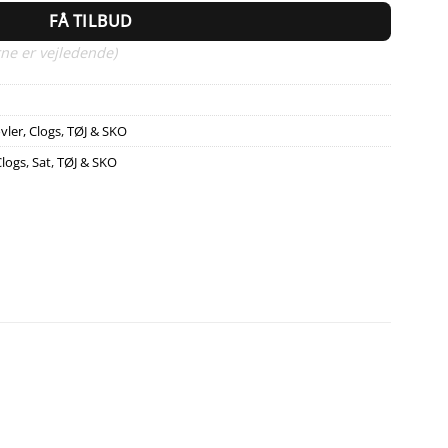
FÅ TILBUD
ne er vejledende)
ler, Clogs
,
TØJ & SKO
Clogs
,
Sat
,
TØJ & SKO