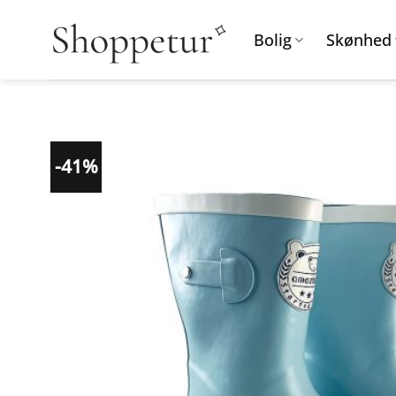
Fortsæt
til
Bolig
Skønhed
indhold
-41%