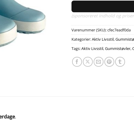
(sponsoreret indhold og priser
Varenummer (SKU):
cfec7eadf0da
Kategorier:
Aktiv Livsstil
,
Gummistøv
Tags:
Aktiv Livsstil
,
Gummistøvler, 
verdage
.