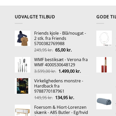
pris
pris
var:
er:
109,00 kr..
59,00 kr..
UDVALGTE TILBUD
GODE TI
Friends kjole - Blå/nougat -
2 stk. fra Friends
5700382769988
Den
Den
249,95
kr.
65,00
kr.
oprindelige
aktuelle
WMF bestiksæt - Verona fra
pris
pris
WMF 4000530648129
var:
er:
Den
Den
3.599,00
kr.
1.499,00
kr.
249,95 kr..
65,00 kr..
oprindelige
aktuelle
Virkelighedens monstre -
pris
pris
Hardback fra
var:
er:
9788770187961
3.599,00 kr..
1.499,00 kr..
Den
Den
149,95
kr.
134,95
kr.
oprindelige
aktuelle
Foersom & Hiort-Lorenzen
pris
pris
skænk - A85 Butler - Eg/hvid
var:
er: