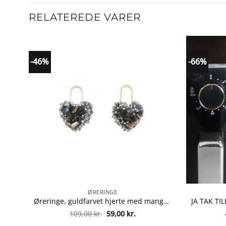
RELATEREDE VARER
-46%
-66%
ØRERINGE
Øreringe, guldfarvet hjerte med mange sten
Den
Den
109,00
kr.
59,00
kr.
oprindelige
aktuelle