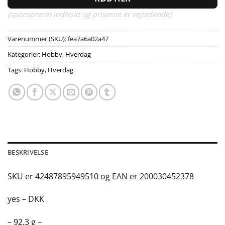
(sponsoreret indhold og priserne er vejledende)
Varenummer (SKU):
fea7a6a02a47
Kategorier:
Hobby
,
Hverdag
Tags:
Hobby
,
Hverdag
BESKRIVELSE
SKU er 42487895949510 og EAN er 200030452378
yes – DKK
– 92.3 g –