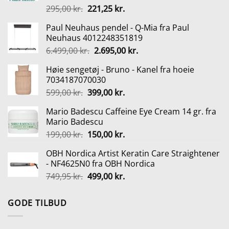
Den
Den
295,00
kr.
221,25
kr.
oprindelige
aktuelle
Paul Neuhaus pendel - Q-Mia fra Paul
pris
pris
Neuhaus 4012248351819
var:
er:
Den
Den
6.499,00
kr.
2.695,00
kr.
295,00 kr..
221,25 kr..
oprindelige
aktuelle
Høie sengetøj - Bruno - Kanel fra hoeie
pris
pris
7034187070030
var:
er:
Den
Den
599,00
kr.
399,00
kr.
6.499,00 kr..
2.695,00 kr..
oprindelige
aktuelle
Mario Badescu Caffeine Eye Cream 14 gr. fra
pris
pris
Mario Badescu
var:
er:
Den
Den
199,00
kr.
150,00
kr.
599,00 kr..
399,00 kr..
oprindelige
aktuelle
OBH Nordica Artist Keratin Care Straightener
pris
pris
- NF4625N0 fra OBH Nordica
var:
er:
Den
Den
749,95
kr.
499,00
kr.
199,00 kr..
150,00 kr..
oprindelige
aktuelle
pris
pris
GODE TILBUD
var:
er:
749,95 kr..
499,00 kr..