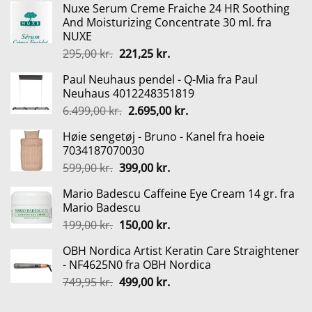
Nuxe Serum Creme Fraiche 24 HR Soothing
And Moisturizing Concentrate 30 ml. fra
NUXE
Den
Den
295,00
kr.
221,25
kr.
oprindelige
aktuelle
Paul Neuhaus pendel - Q-Mia fra Paul
pris
pris
Neuhaus 4012248351819
var:
er:
Den
Den
6.499,00
kr.
2.695,00
kr.
295,00 kr..
221,25 kr..
oprindelige
aktuelle
Høie sengetøj - Bruno - Kanel fra hoeie
pris
pris
7034187070030
var:
er:
Den
Den
599,00
kr.
399,00
kr.
6.499,00 kr..
2.695,00 kr..
oprindelige
aktuelle
Mario Badescu Caffeine Eye Cream 14 gr. fra
pris
pris
Mario Badescu
var:
er:
Den
Den
199,00
kr.
150,00
kr.
599,00 kr..
399,00 kr..
oprindelige
aktuelle
OBH Nordica Artist Keratin Care Straightener
pris
pris
- NF4625N0 fra OBH Nordica
var:
er:
Den
Den
749,95
kr.
499,00
kr.
199,00 kr..
150,00 kr..
oprindelige
aktuelle
pris
pris