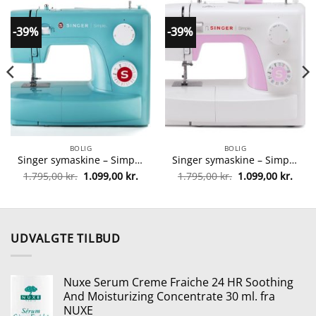
-39%
-39%
BOLIG
BOLIG
Singer symaskine – Simple 3223 – Turkis fra singer 7393033096120
Singer symaskine – Simple 3223 – Hvid fra singer 374318838724
Den
Den
Den
Den
1.795,00
kr.
1.099,00
kr.
1.795,00
kr.
1.099,00
kr.
elle
oprindelige
aktuelle
oprindelige
aktue
pris
pris
pris
pris
var:
er:
var:
er:
00 kr..
1.795,00 kr..
1.099,00 kr..
1.795,00 kr..
1.099
UDVALGTE TILBUD
Nuxe Serum Creme Fraiche 24 HR Soothing
And Moisturizing Concentrate 30 ml. fra
NUXE