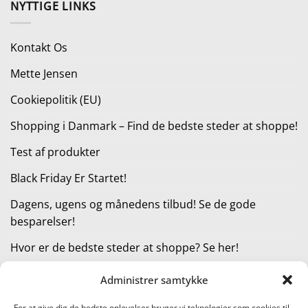
NYTTIGE LINKS
var:
er:
749,95 kr..
499,00 kr..
Kontakt Os
Mette Jensen
Cookiepolitik (EU)
Shopping i Danmark – Find de bedste steder at shoppe!
Test af produkter
Black Friday Er Startet!
Dagens, ugens og månedens tilbud! Se de gode
besparelser!
Hvor er de bedste steder at shoppe? Se her!
Administrer samtykke
KATEGORIER
For at give dig de bedste oplevelser bruger vi teknologier som cookies til