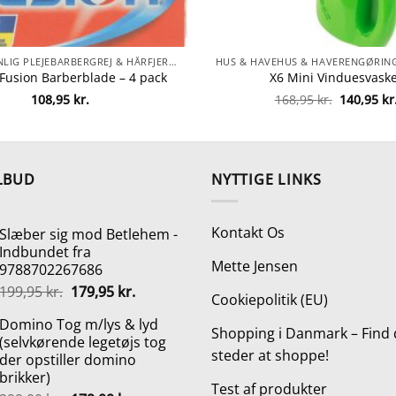
HAMPERSONLIG PLEJEBARBERGREJ & HÅRFJERNINGBARBERSKRABERE
e Fusion Barberblade – 4 pack
X6 Mini Vinduesvask
Den
108,95
kr.
168,95
kr.
140,95
kr
oprindeli
pris
var:
168,95 kr.
LBUD
NYTTIGE LINKS
Kontakt Os
Slæber sig mod Betlehem -
Indbundet fra
Mette Jensen
9788702267686
Den
Den
199,95
kr.
179,95
kr.
Cookiepolitik (EU)
oprindelige
aktuelle
Domino Tog m/lys & lyd
pris
pris
Shopping i Danmark – Find 
(selvkørende legetøjs tog
var:
er:
steder at shoppe!
der opstiller domino
199,95 kr..
179,95 kr..
brikker)
Test af produkter