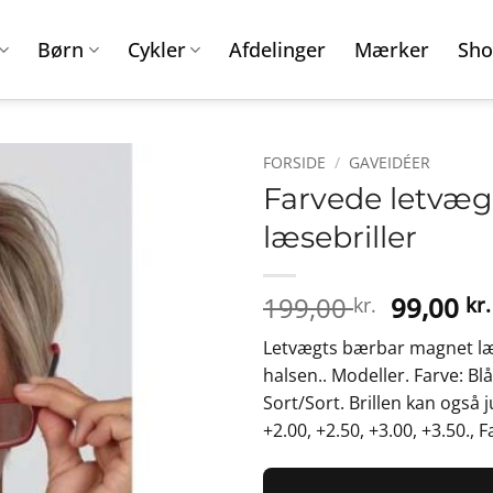
Børn
Cykler
Afdelinger
Mærker
Sho
FORSIDE
/
GAVEIDÉER
Farvede letvæ
læsebriller
Den
199,00
99,00
kr.
kr.
oprinde
Letvægts bærbar magnet læ
pris
halsen.. Modeller. Farve: Bl
var:
Sort/Sort. Brillen kan også j
199,00 k
+2.00, +2.50, +3.00, +3.50.,