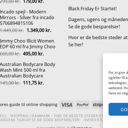
Den
Den
299,00
kr.
179,00
kr.
oprindelige
aktuelle
Black Friday Er Startet!
Incado spejl - Modern
pris
pris
Mirrors - Silver fra incado
var:
er:
Dagens, ugens og månedens
5706894815106
299,00 kr..
179,00 kr..
Se de gode besparelser!
Den
Den
1.449,00
kr.
1.349,00
kr.
oprindelige
aktuelle
Hvor er de bedste steder a
Jimmy Choo Illicit Women
pris
pris
Se her!
EDP 60 ml fra Jimmy Choo
var:
er:
Den
Den
660,00
kr.
495,00
kr.
1.449,00 kr..
1.349,00 kr..
oprindelige
aktuelle
Australian Bodycare Body
pris
pris
Wash Mint 500 ml fra
var:
er:
For at give 
Australian Bodycare
660,00 kr..
495,00 kr..
og/eller få 
Den
Den
149,00
kr.
111,75
kr.
teknologier,
oprindelige
aktuelle
websted. Hvi
have en nega
pris
pris
var:
er:
Visa
PayPal
Stripe
Mas
ores guide til online shopping
149,00 kr..
111,75 kr..
GO
(EU)
SHOPPING I DANMARK – FIND DE BEDSTE STEDER AT SHOPPE!
TE
NEDENS TILBUD! SE DE GODE BESPARELSER!
HVOR ER DE BEDSTE STE