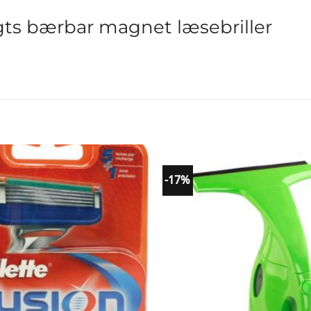
gts bærbar magnet læsebriller
-17%