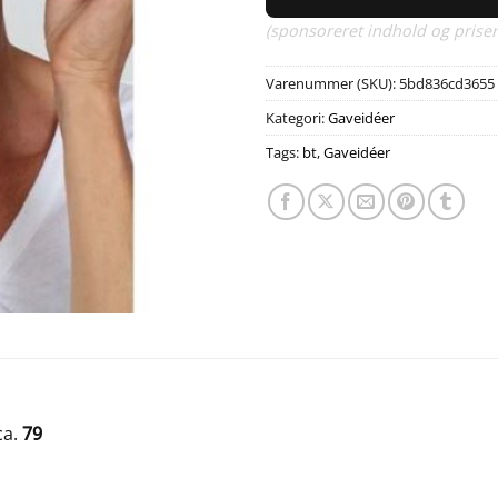
(sponsoreret indhold og priser
Varenummer (SKU):
5bd836cd3655
Kategori:
Gaveidéer
Tags:
bt
,
Gaveidéer
ca.
79