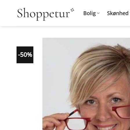
Fortsæt
til
Bolig
Skønhed
indhold
-50%