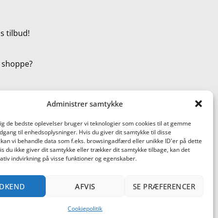
 tilbud!
t shoppe?
Administrer samtykke
dig de bedste oplevelser bruger vi teknologier som cookies til at gemme
adgang til enhedsoplysninger. Hvis du giver dit samtykke til disse
 kan vi behandle data som f.eks. browsingadfærd eller unikke ID'er på dette
s du ikke giver dit samtykke eller trækker dit samtykke tilbage, kan det
tiv indvirkning på visse funktioner og egenskaber.
terCard
Cash
DKEND
AFVIS
SE PRÆFERENCER
On
ST AF PRODUKTER
BLACK FRIDAY ER STARTET!
Delivery
DER AT SHOPPE? SE HER!
Cookiepolitik