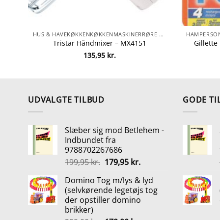
HUS & HAVEKØKKENKØKKENMASKINERRØRE & HAKKEHÅNDMIXER
Tristar Håndmixer – MX4151
Gillett
135,95
kr.
UDVALGTE TILBUD
GODE TI
Slæber sig mod Betlehem -
Indbundet fra
9788702267686
Den
Den
199,95
kr.
179,95
kr.
oprindelige
aktuelle
Domino Tog m/lys & lyd
pris
pris
(selvkørende legetøjs tog
var:
er:
der opstiller domino
199,95 kr..
179,95 kr..
brikker)