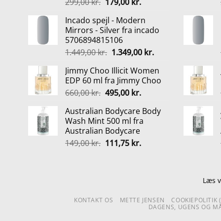
Den
Den
299,00
kr.
179,00
kr.
oprindelige
aktuelle
Incado spejl - Modern
pris
pris
Mirrors - Silver fra incado
var:
er:
5706894815106
299,00 kr..
179,00 kr..
Den
Den
1.449,00
kr.
1.349,00
kr.
oprindelige
aktuelle
Jimmy Choo Illicit Women
pris
pris
EDP 60 ml fra Jimmy Choo
var:
er:
Den
Den
660,00
kr.
495,00
kr.
1.449,00 kr..
1.349,00 kr..
oprindelige
aktuelle
Australian Bodycare Body
pris
pris
Wash Mint 500 ml fra
var:
er:
Australian Bodycare
660,00 kr..
495,00 kr..
Den
Den
149,00
kr.
111,75
kr.
oprindelige
aktuelle
pris
pris
var:
er:
Læs v
149,00 kr..
111,75 kr..
KONTAKT OS
METTE JENSEN
COOKIEPOLITIK 
DAGENS, UGENS OG MÅ