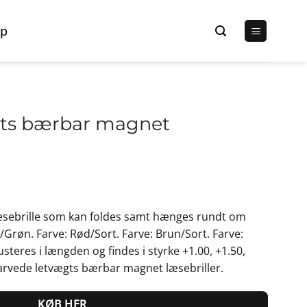
p
gts bærbar magnet
Den
lige
aktuelle
sebrille som kan foldes samt hænges rundt om
pris
å/Grøn. Farve: Rød/Sort. Farve: Brun/Sort. Farve:
er:
usteres i længden og findes i styrke +1.00, +1.50,
r..
99,00 kr..
 Farvede letvægts bærbar magnet læsebriller.
KØB HER