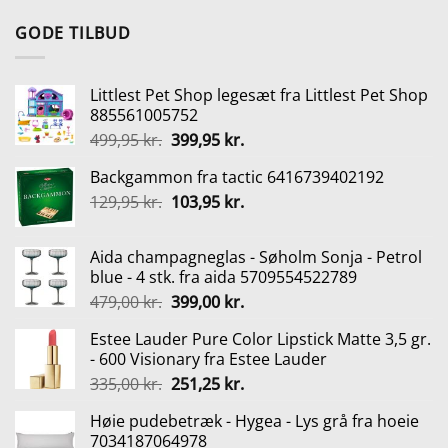
oprindelige
aktuelle
pris
pris
GODE TILBUD
var:
er:
99,00 kr..
74,25 kr..
Littlest Pet Shop legesæt fra Littlest Pet Shop
885561005752
Den
Den
499,95
kr.
399,95
kr.
oprindelige
aktuelle
Backgammon fra tactic 6416739402192
pris
pris
Den
Den
129,95
kr.
var:
103,95
kr.
er:
oprindelige
aktuelle
499,95 kr..
399,95 kr..
pris
pris
Aida champagneglas - Søholm Sonja - Petrol
var:
er:
blue - 4 stk. fra aida 5709554522789
129,95 kr..
103,95 kr..
Den
Den
479,00
kr.
399,00
kr.
oprindelige
aktuelle
Estee Lauder Pure Color Lipstick Matte 3,5 gr.
pris
pris
- 600 Visionary fra Estee Lauder
var:
er:
Den
Den
335,00
kr.
251,25
kr.
479,00 kr..
399,00 kr..
oprindelige
aktuelle
Høie pudebetræk - Hygea - Lys grå fra hoeie
pris
pris
7034187064978
var:
er: