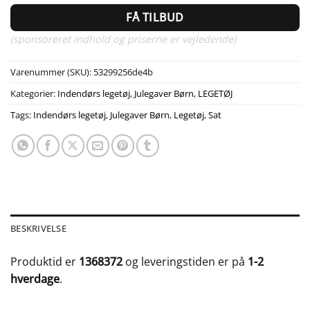
FÅ TILBUD
(sponsoreret indhold og priserne er vejledende)
Varenummer (SKU):
53299256de4b
Kategorier:
Indendørs legetøj
,
Julegaver Børn
,
LEGETØJ
Tags:
Indendørs legetøj
,
Julegaver Børn
,
Legetøj
,
Sat
BESKRIVELSE
Produktid er
1368372
og leveringstiden er på
1-2
hverdage
.