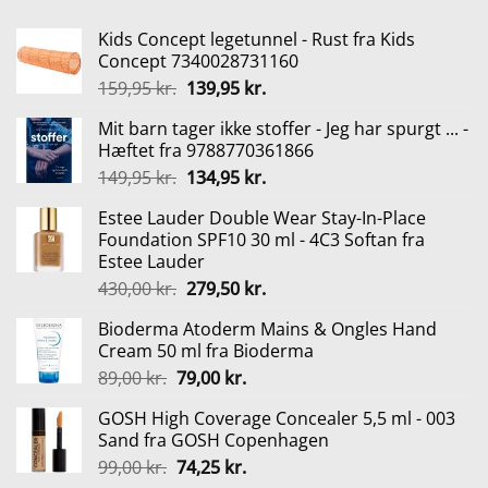
Kids Concept legetunnel - Rust fra Kids
Concept 7340028731160
Den
Den
159,95
kr.
139,95
kr.
oprindelige
aktuelle
Mit barn tager ikke stoffer - Jeg har spurgt ... -
pris
pris
Hæftet fra 9788770361866
var:
er:
Den
Den
149,95
kr.
134,95
kr.
159,95 kr..
139,95 kr..
oprindelige
aktuelle
Estee Lauder Double Wear Stay-In-Place
pris
pris
Foundation SPF10 30 ml - 4C3 Softan fra
var:
er:
Estee Lauder
149,95 kr..
134,95 kr..
Den
Den
430,00
kr.
279,50
kr.
oprindelige
aktuelle
Bioderma Atoderm Mains & Ongles Hand
pris
pris
Cream 50 ml fra Bioderma
var:
er:
Den
Den
89,00
kr.
79,00
kr.
430,00 kr..
279,50 kr..
oprindelige
aktuelle
GOSH High Coverage Concealer 5,5 ml - 003
pris
pris
Sand fra GOSH Copenhagen
var:
er:
Den
Den
99,00
kr.
74,25
kr.
89,00 kr..
79,00 kr..