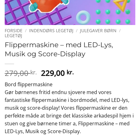
FORSIDE
/
INDENDØRS LEGETØJ
/
JULEGAVER BØRN
/
LEGETØJ
Flippermaskine – med LED-Lys,
Musik og Score-Display
Den
Den
279,00
229,00
kr.
kr.
oprindelige
aktuelle
Bord flippermaskine
pris
pris
Gør børnenes fritid endnu sjovere med vores
var:
er:
fantastiske flippermaskine i bordmodel, med LED-lys,
279,00 kr..
229,00 kr..
musik og score-display! Vores flippermaskine er den
perfekte måde at bringe det klassiske arkadespil hjem i
stuen og give børnene timer a, Flippermaskine – med
LED-Lys, Musik og Score-Display.