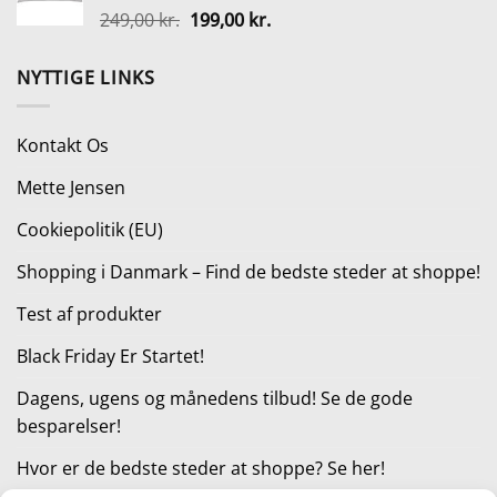
Den
Den
249,00
kr.
199,00
kr.
335,00 kr..
251,25 kr..
oprindelige
aktuelle
pris
pris
NYTTIGE LINKS
var:
er:
249,00 kr..
199,00 kr..
Kontakt Os
Mette Jensen
Cookiepolitik (EU)
Shopping i Danmark – Find de bedste steder at shoppe!
Test af produkter
Black Friday Er Startet!
Dagens, ugens og månedens tilbud! Se de gode
besparelser!
Hvor er de bedste steder at shoppe? Se her!