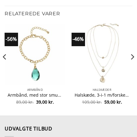
RELATEREDE VARER
-56%
-46%
ARMBÅND
HALSKÆDER
Armbånd, med stor smuk sten
Halskæde, 3-i-1 m/forskellige vedhæng, justerbar
Den
Den
Den
Den
89,00
kr.
39,00
kr.
109,00
kr.
59,00
kr.
le
oprindelige
aktuelle
oprindelige
aktuell
pris
pris
pris
pris
var:
er:
var:
er:
kr..
89,00 kr..
39,00 kr..
109,00 kr..
59,00 kr
UDVALGTE TILBUD