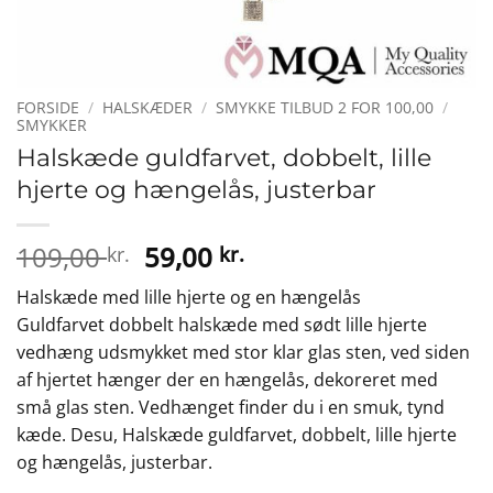
FORSIDE
/
HALSKÆDER
/
SMYKKE TILBUD 2 FOR 100,00
/
SMYKKER
Halskæde guldfarvet, dobbelt, lille
hjerte og hængelås, justerbar
Den
Den
109,00
59,00
kr.
kr.
oprindelige
aktuelle
Halskæde med lille hjerte og en hængelås
pris
pris
Guldfarvet dobbelt halskæde med sødt lille hjerte
var:
er:
vedhæng udsmykket med stor klar glas sten, ved siden
109,00 kr..
59,00 kr..
af hjertet hænger der en hængelås, dekoreret med
små glas sten. Vedhænget finder du i en smuk, tynd
kæde. Desu, Halskæde guldfarvet, dobbelt, lille hjerte
og hængelås, justerbar.