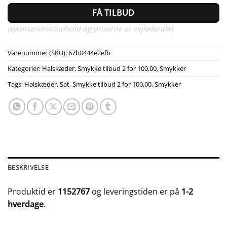
FÅ TILBUD
(sponsoreret indhold og priserne er vejledende)
Varenummer (SKU):
67b0444e2efb
Kategorier:
Halskæder
,
Smykke tilbud 2 for 100,00
,
Smykker
Tags:
Halskæder
,
Sat
,
Smykke tilbud 2 for 100,00
,
Smykker
BESKRIVELSE
Produktid er
1152767
og leveringstiden er på
1-2
hverdage
.