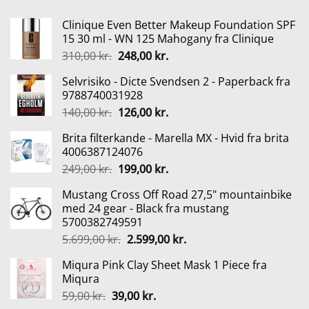
Clinique Even Better Makeup Foundation SPF
15 30 ml - WN 125 Mahogany fra Clinique
Den
Den
310,00
kr.
248,00
kr.
oprindelige
aktuelle
Selvrisiko - Dicte Svendsen 2 - Paperback fra
pris
pris
9788740031928
var:
er:
Den
Den
140,00
kr.
126,00
kr.
310,00 kr..
248,00 kr..
oprindelige
aktuelle
Brita filterkande - Marella MX - Hvid fra brita
pris
pris
4006387124076
var:
er:
Den
Den
249,00
kr.
199,00
kr.
140,00 kr..
126,00 kr..
oprindelige
aktuelle
Mustang Cross Off Road 27,5" mountainbike
pris
pris
med 24 gear - Black fra mustang
var:
er:
5700382749591
249,00 kr..
199,00 kr..
Den
Den
5.699,00
kr.
2.599,00
kr.
oprindelige
aktuelle
Miqura Pink Clay Sheet Mask 1 Piece fra
pris
pris
Miqura
var:
er:
Den
Den
59,00
kr.
39,00
kr.
5.699,00 kr..
2.599,00 kr..