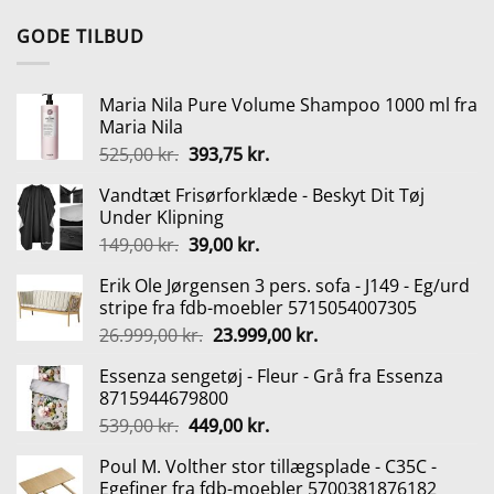
oprindelige
aktuelle
pris
pris
GODE TILBUD
var:
er:
59,00 kr..
39,00 kr..
Maria Nila Pure Volume Shampoo 1000 ml fra
Maria Nila
Den
Den
525,00
kr.
393,75
kr.
oprindelige
aktuelle
Vandtæt Frisørforklæde - Beskyt Dit Tøj
pris
pris
Under Klipning
var:
er:
Den
Den
149,00
kr.
39,00
kr.
525,00 kr..
393,75 kr..
oprindelige
aktuelle
Erik Ole Jørgensen 3 pers. sofa - J149 - Eg/urd
pris
pris
stripe fra fdb-moebler 5715054007305
var:
er:
Den
Den
26.999,00
kr.
23.999,00
kr.
149,00 kr..
39,00 kr..
oprindelige
aktuelle
Essenza sengetøj - Fleur - Grå fra Essenza
pris
pris
8715944679800
var:
er:
Den
Den
539,00
kr.
449,00
kr.
26.999,00 kr..
23.999,00 kr..
oprindelige
aktuelle
Poul M. Volther stor tillægsplade - C35C -
pris
pris
Egefiner fra fdb-moebler 5700381876182