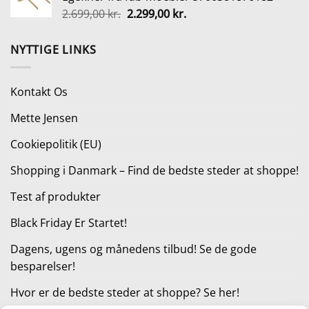
var:
er:
Den
Den
2.699,00
kr.
2.299,00
kr.
539,00 kr..
449,00 kr..
oprindelige
aktuelle
pris
pris
NYTTIGE LINKS
var:
er:
2.699,00 kr..
2.299,00 kr..
Kontakt Os
Mette Jensen
Cookiepolitik (EU)
Shopping i Danmark – Find de bedste steder at shoppe!
Test af produkter
Black Friday Er Startet!
Dagens, ugens og månedens tilbud! Se de gode
besparelser!
Hvor er de bedste steder at shoppe? Se her!