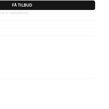
FÅ TILBUD
ne er vejledende)