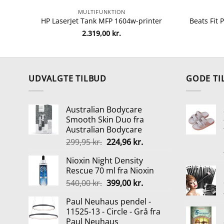
MULTIFUNKTION
HP LaserJet Tank MFP 1604w-printer
2.319,00
kr.
UDVALGTE TILBUD
GODE TI
Australian Bodycare
Smooth Skin Duo fra
Australian Bodycare
Den
Den
299,95
kr.
224,96
kr.
oprindelige
aktuelle
Nioxin Night Density
pris
pris
Rescue 70 ml fra Nioxin
var:
er:
Den
Den
540,00
kr.
399,00
kr.
299,95 kr..
224,96 kr..
oprindelige
aktuelle
Paul Neuhaus pendel -
pris
pris
11525-13 - Circle - Grå fra
var:
er:
Paul Neuhaus