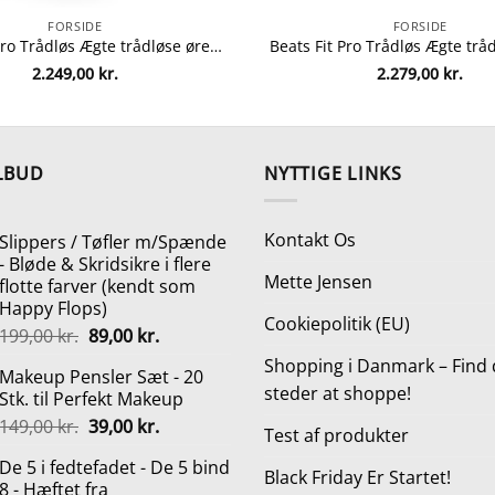
FORSIDE
FORSIDE
Beats Fit Pro Trådløs Ægte trådløse øretelefoner Sort
2.249,00
kr.
2.279,00
kr.
LBUD
NYTTIGE LINKS
Kontakt Os
Slippers / Tøfler m/Spænde
- Bløde & Skridsikre i flere
Mette Jensen
flotte farver (kendt som
Happy Flops)
Cookiepolitik (EU)
Den
Den
199,00
kr.
89,00
kr.
oprindelige
aktuelle
Shopping i Danmark – Find 
Makeup Pensler Sæt - 20
pris
pris
steder at shoppe!
Stk. til Perfekt Makeup
var:
er:
Den
Den
149,00
kr.
39,00
kr.
199,00 kr..
89,00 kr..
Test af produkter
oprindelige
aktuelle
De 5 i fedtefadet - De 5 bind
pris
pris
Black Friday Er Startet!
8 - Hæftet fra