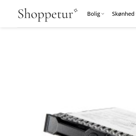
Fortsæt
til
Bolig
Skønhed
indhold