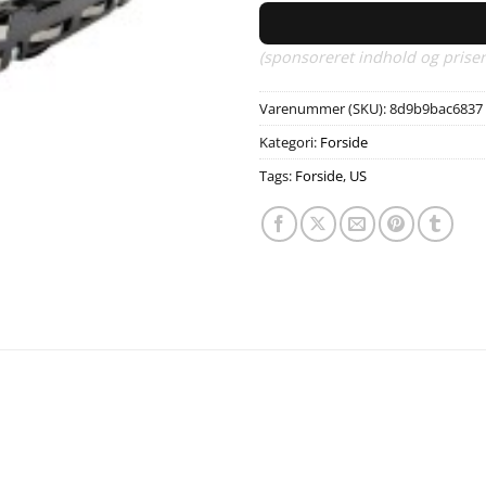
(sponsoreret indhold og priser
Varenummer (SKU):
8d9b9bac6837
Kategori:
Forside
Tags:
Forside
,
US