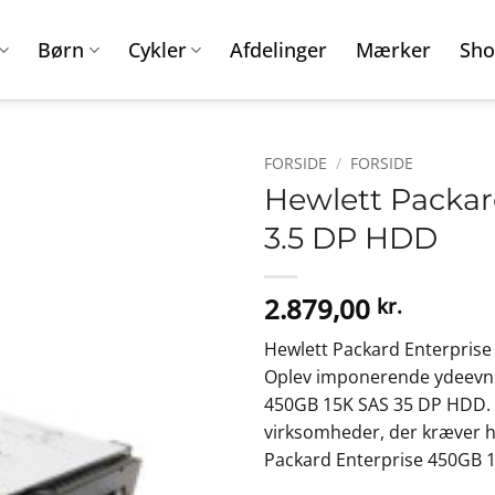
Børn
Cykler
Afdelinger
Mærker
Sho
FORSIDE
/
FORSIDE
Hewlett Packar
3.5 DP HDD
2.879,00
kr.
Hewlett Packard Enterpris
Oplev imponerende ydeevne
450GB 15K SAS 35 DP HDD. D
virksomheder, der kræver h
Packard Enterprise 450GB 