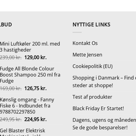
oprindelige
aktuelle
oprindel
pris
pris
pris
var:
er:
var:
699,00 kr..
499,00 kr..
1.799,00 
LBUD
NYTTIGE LINKS
Kontakt Os
Mini Luftkøler 200 ml. med
3 hastigheder
Mette Jensen
Den
Den
239,00
kr.
129,00
kr.
oprindelige
aktuelle
Cookiepolitik (EU)
Fudge All Blonde Colour
pris
pris
Boost Shampoo 250 ml fra
var:
er:
Shopping i Danmark – Find 
Fudge
239,00 kr..
129,00 kr..
steder at shoppe!
Den
Den
169,00
kr.
126,75
kr.
oprindelige
aktuelle
Test af produkter
Kønslig omgang - Fanny
pris
pris
Fiske 6 - Indbundet fra
var:
er:
Black Friday Er Startet!
9788702297850
169,00 kr..
126,75 kr..
Den
Den
249,95
kr.
224,95
kr.
Dagens, ugens og månedens
oprindelige
aktuelle
Se de gode besparelser!
Gel Blaster Elektrisk
pris
pris