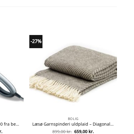
-27%
BOLIG
Beurer massageapparat MG100 fra beurer 4211125649036
Læsø Garnspinderi uldplaid – Diagonal – Grå fra Læsø Garnspinderi 5704083010110
Den
Den
Den
r.
899,00
kr.
659,00
kr.