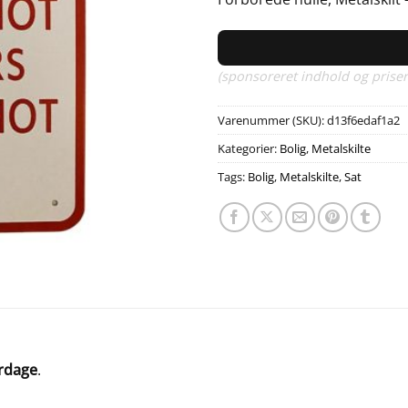
(sponsoreret indhold og priser
Varenummer (SKU):
d13f6edaf1a2
Kategorier:
Bolig
,
Metalskilte
Tags:
Bolig
,
Metalskilte
,
Sat
erdage
.