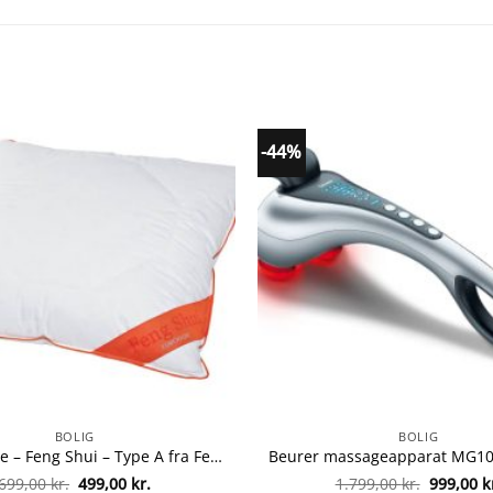
-44%
BOLIG
BOLIG
Hovedpude – Feng Shui – Type A fra Feng Shui 9003396070467
Den
Den
Den
699,00
kr.
499,00
kr.
1.799,00
kr.
999,00
k