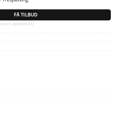
FÅ TILBUD
ne er vejledende)