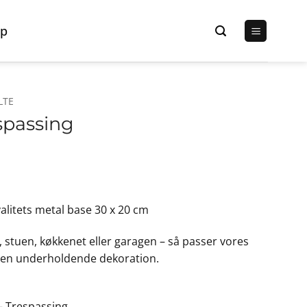
p
LTE
espassing
en
ge
ktuelle
ris
kvalitets metal base 30 x 20 cm
r:
9,00 kr..
, stuen, køkkenet eller garagen – så passer vores
m en underholdende dekoration.
– Trespassing.