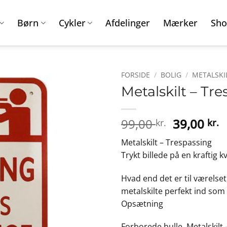
Børn
Cykler
Afdelinger
Mærker
Sho
FORSIDE
/
BOLIG
/
METALSKI
Metalskilt – Tr
Den
D
99,00
39,00
kr.
kr.
oprindeli
a
Metalskilt – Trespassing
pris
p
Trykt billede på en kraftig 
var:
e
99,00 kr..
3
Hvad end det er til værelset
metalskilte perfekt ind so
Opsætning
Forborede hulle, Metalskilt 