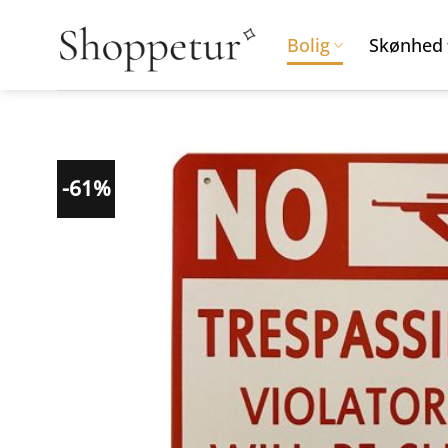
Fortsæt
til
Bolig
Skønhed
indhold
-61%