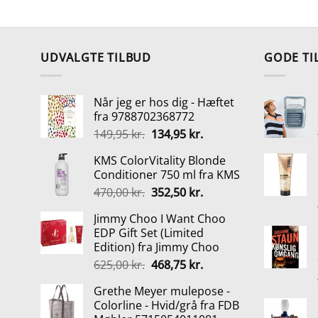
oprindelige
aktuelle
pris
pris
var:
er:
1.795,00 kr..
1.099,00 kr..
UDVALGTE TILBUD
GODE TI
Når jeg er hos dig - Hæftet
fra 9788702368772
Den
Den
149,95
kr.
134,95
kr.
oprindelige
aktuelle
KMS ColorVitality Blonde
pris
pris
Conditioner 750 ml fra KMS
var:
er:
Den
Den
470,00
kr.
352,50
kr.
149,95 kr..
134,95 kr..
oprindelige
aktuelle
Jimmy Choo I Want Choo
pris
pris
EDP Gift Set (Limited
var:
er:
Edition) fra Jimmy Choo
470,00 kr..
352,50 kr..
Den
Den
625,00
kr.
468,75
kr.
oprindelige
aktuelle
Grethe Meyer mulepose -
pris
pris
Colorline - Hvid/grå fra FDB
var:
er: