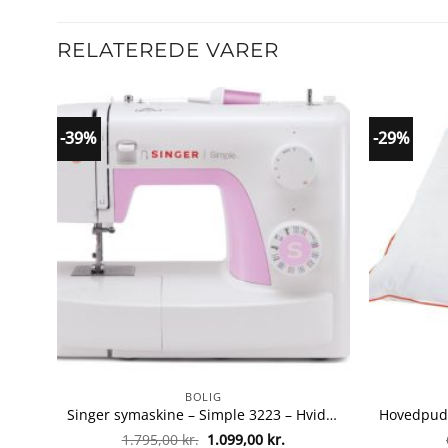
RELATEREDE VARER
-39%
-29%
BOLIG
Singer symaskine – Simple 3223 – Hvid fra singer 374318838724
Den
Den
1.795,00
kr.
1.099,00
kr.