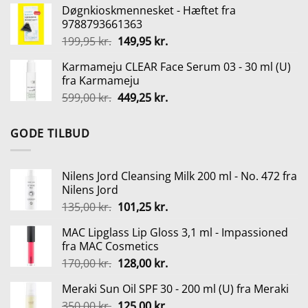
Døgnkioskmennesket - Hæftet fra
pris
pris
9788793661363
var:
er:
Den
Den
199,95
kr.
149,95
kr.
349,95 kr..
229,95 kr..
oprindelige
aktuelle
Karmameju CLEAR Face Serum 03 - 30 ml (U)
pris
pris
fra Karmameju
var:
er:
Den
Den
599,00
kr.
449,25
kr.
199,95 kr..
149,95 kr..
oprindelige
aktuelle
pris
pris
GODE TILBUD
var:
er:
599,00 kr..
449,25 kr..
Nilens Jord Cleansing Milk 200 ml - No. 472 fra
Nilens Jord
Den
Den
135,00
kr.
101,25
kr.
oprindelige
aktuelle
MAC Lipglass Lip Gloss 3,1 ml - Impassioned
pris
pris
fra MAC Cosmetics
var:
er:
Den
Den
170,00
kr.
128,00
kr.
135,00 kr..
101,25 kr..
oprindelige
aktuelle
Meraki Sun Oil SPF 30 - 200 ml (U) fra Meraki
pris
pris
Den
Den
350,00
kr.
var:
125,00
kr.
er: