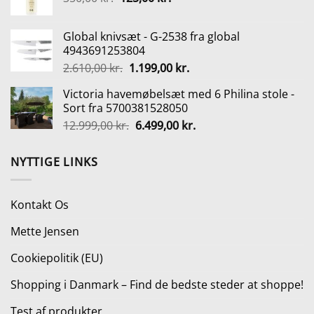
oprindelige
aktuelle
170,00 kr..
128,00 kr..
pris
pris
Global knivsæt - G-2538 fra global
var:
er:
4943691253804
350,00 kr..
125,00 kr..
Den
Den
2.610,00
kr.
1.199,00
kr.
oprindelige
aktuelle
Victoria havemøbelsæt med 6 Philina stole -
pris
pris
Sort fra 5700381528050
var:
er:
Den
Den
12.999,00
kr.
6.499,00
kr.
2.610,00 kr..
1.199,00 kr..
oprindelige
aktuelle
pris
pris
NYTTIGE LINKS
var:
er:
12.999,00 kr..
6.499,00 kr..
Kontakt Os
Mette Jensen
Cookiepolitik (EU)
Shopping i Danmark – Find de bedste steder at shoppe!
Test af produkter