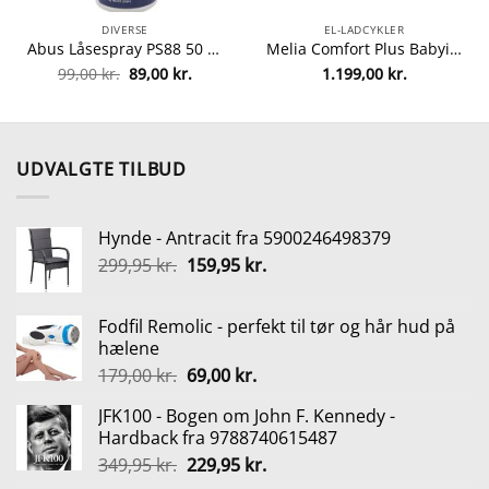
DIVERSE
EL-LADCYKLER
Abus Låsespray PS88 50 ml
Melia Comfort Plus Babyindsats (7-18 mdr.) – Brun Læder Brun Læder
en
Den
Den
99,00
kr.
89,00
kr.
1.199,00
kr.
tuelle
oprindelige
aktuelle
is
pris
pris
:
var:
er:
.999,00 kr..
99,00 kr..
89,00 kr..
UDVALGTE TILBUD
Hynde - Antracit fra 5900246498379
Den
Den
299,95
kr.
159,95
kr.
oprindelige
aktuelle
pris
pris
Fodfil Remolic - perfekt til tør og hår hud på
var:
er:
hælene
299,95 kr..
159,95 kr..
Den
Den
179,00
kr.
69,00
kr.
oprindelige
aktuelle
JFK100 - Bogen om John F. Kennedy -
pris
pris
Hardback fra 9788740615487
var:
er:
Den
Den
349,95
kr.
229,95
kr.
179,00 kr..
69,00 kr..
oprindelige
aktuelle