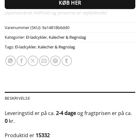
KØB HER
(sponsoreret indhold og priserne er vejledende)
Varenummer (SKU):
9a14818b6dd0
Kategorier:
El-ladcykler
,
Kalecher & Regnslag
Tags:
El-ladcykler
,
Kalecher & Regnslag
BESKRIVELSE
Leveringstid er på ca.
2-4 dage
og fragtprisen er på ca.
0
kr.
Produktid er
15332