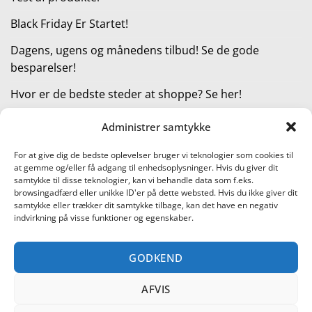
Black Friday Er Startet!
Dagens, ugens og månedens tilbud! Se de gode
besparelser!
Hvor er de bedste steder at shoppe? Se her!
Administrer samtykke
KATEGORIER
For at give dig de bedste oplevelser bruger vi teknologier som cookies til
at gemme og/eller få adgang til enhedsoplysninger. Hvis du giver dit
Kategorier
samtykke til disse teknologier, kan vi behandle data som f.eks.
browsingadfærd eller unikke ID'er på dette websted. Hvis du ikke giver dit
samtykke eller trækker dit samtykke tilbage, kan det have en negativ
indvirkning på visse funktioner og egenskaber.
Læs vores guide til online shopping
GODKEND
Visa
PayPal
Stripe
MasterCard
Cash
On
AFVIS
KONTAKT OS
METTE JENSEN
COOKIEPOLITIK (EU)
Delivery
SHOPPING I DANMARK – FIND DE BEDSTE STEDER AT SHOPPE!
TEST AF PRODUKTER
BLACK FRIDAY ER STARTET!