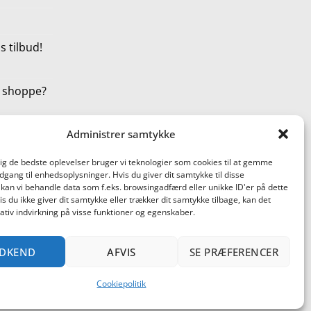
 tilbud!
t shoppe?
Administrer samtykke
dig de bedste oplevelser bruger vi teknologier som cookies til at gemme
adgang til enhedsoplysninger. Hvis du giver dit samtykke til disse
 kan vi behandle data som f.eks. browsingadfærd eller unikke ID'er på dette
s du ikke giver dit samtykke eller trækker dit samtykke tilbage, kan det
tiv indvirkning på visse funktioner og egenskaber.
terCard
Cash
DKEND
AFVIS
SE PRÆFERENCER
On
ST AF PRODUKTER
BLACK FRIDAY ER STARTET!
Delivery
DER AT SHOPPE? SE HER!
Cookiepolitik