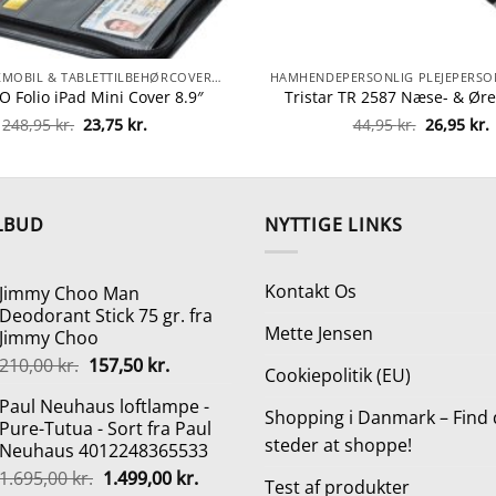
ELEKTRONIKMOBIL & TABLETTILBEHØRCOVERS, SKÆRMBESKYTTELSE & HOLDERETABLET COVERS
O Folio iPad Mini Cover 8.9″
Tristar TR 2587 Næse- & Ør
Den
Den
Den
248,95
kr.
23,75
kr.
44,95
kr.
26,95
kr.
oprindelige
aktuelle
oprindeli
a
pris
pris
pris
p
var:
er:
var:
e
248,95 kr..
23,75 kr..
44,95 kr..
2
LBUD
NYTTIGE LINKS
Kontakt Os
Jimmy Choo Man
Deodorant Stick 75 gr. fra
Mette Jensen
Jimmy Choo
Den
Den
210,00
kr.
157,50
kr.
Cookiepolitik (EU)
oprindelige
aktuelle
Paul Neuhaus loftlampe -
pris
pris
Shopping i Danmark – Find 
Pure-Tutua - Sort fra Paul
var:
er:
steder at shoppe!
Neuhaus 4012248365533
210,00 kr..
157,50 kr..
Den
Den
1.695,00
kr.
1.499,00
kr.
Test af produkter