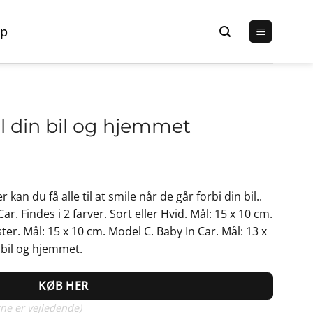
p
il din bil og hjemmet
Den
lige
aktuelle
kan du få alle til at smile når de går forbi din bil..
pris
. Findes i 2 farver. Sort eller Hvid. Mål: 15 x 10 cm.
er:
er. Mål: 15 x 10 cm. Model C. Baby In Car. Mål: 13 x
r..
59,00 kr..
n bil og hjemmet.
KØB HER
ne er vejledende)