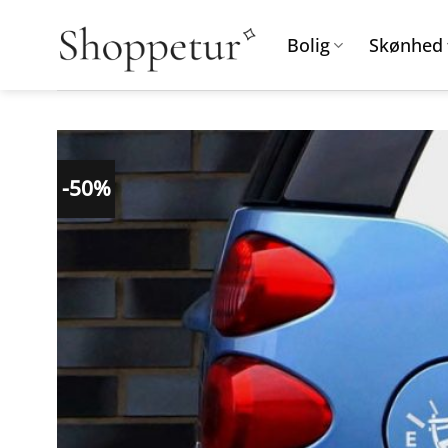
Fortsæt
til
Bolig
Skønhed
indhold
-50%