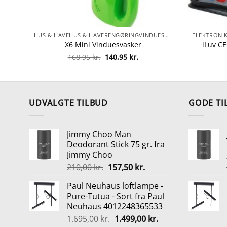
HUS & HAVEHUS & HAVERENGØRINGVINDUESVASK
X6 Mini Vinduesvasker
iLuv CE
Den
Den
168,95
kr.
140,95
kr.
oprindelige
aktuelle
pris
pris
var:
er:
168,95 kr..
140,95 kr..
UDVALGTE TILBUD
GODE TI
Jimmy Choo Man
Deodorant Stick 75 gr. fra
Jimmy Choo
Den
Den
210,00
kr.
157,50
kr.
oprindelige
aktuelle
Paul Neuhaus loftlampe -
pris
pris
Pure-Tutua - Sort fra Paul
var:
er:
Neuhaus 4012248365533
210,00 kr..
157,50 kr..
Den
Den
1.695,00
kr.
1.499,00
kr.