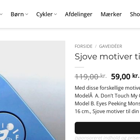
Børn
Cykler
Afdelinger
Mærker
Sho
FORSIDE
/
GAVEIDÉER
Sjove motiver t
Den
119,00
59,00
kr.
kr.
oprinde
Med disse forskellige motiver 
pris
ModelÂ A. Don’t Touch My Car
var:
Model B. Eyes Peeking Monst
119,00 k
16 cm., Sjove motiver til di
(sponsoreret indhold og priser