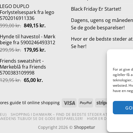
oprindelige
aktuelle
LEGO DUPLO
pris
pris
Black Friday Er Startet!
Forlystelsespark fra lego
var:
er:
5702016911336
1.695,00 kr..
1.499,00 kr..
Dagens, ugens og månedens
Den
Den
999,00
kr.
849,15
kr.
Se de gode besparelser!
oprindelige
aktuelle
Hynde til havestol - Mørk
pris
pris
Hvor er de bedste steder a
beige fra 5900246493312
var:
er:
Se her!
Den
Den
299,95
kr.
179,95
kr.
999,00 kr..
849,15 kr..
oprindelige
aktuelle
Friends sweatshirt -
pris
pris
Mørkeblå fra Friends
var:
er:
For at give 
5700383109998
299,95 kr..
179,95 kr..
og/eller få 
Den
Den
129,95
kr.
65,00
kr.
teknologier,
oprindelige
aktuelle
websted. Hvi
have en nega
pris
pris
var:
er:
Visa
PayPal
Stripe
Mas
ores guide til online shopping
129,95 kr..
65,00 kr..
GO
(EU)
SHOPPING I DANMARK – FIND DE BEDSTE STEDER AT SHOPPE!
TE
NEDENS TILBUD! SE DE GODE BESPARELSER!
HVOR ER DE BEDSTE STE
Copyright 2026 ©
Shoppetur