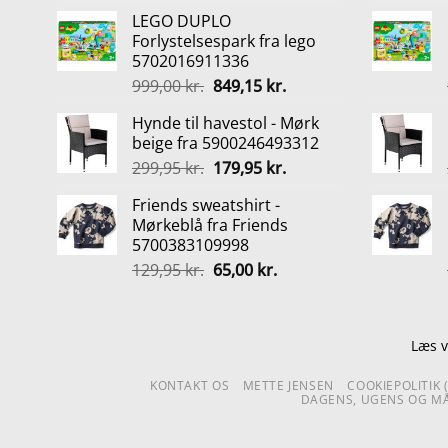
oprindelige
aktuelle
LEGO DUPLO
pris
pris
Forlystelsespark fra lego
var:
er:
5702016911336
1.695,00 kr..
1.499,00 kr..
Den
Den
999,00
kr.
849,15
kr.
oprindelige
aktuelle
Hynde til havestol - Mørk
pris
pris
beige fra 5900246493312
var:
er:
Den
Den
299,95
kr.
179,95
kr.
999,00 kr..
849,15 kr..
oprindelige
aktuelle
Friends sweatshirt -
pris
pris
Mørkeblå fra Friends
var:
er:
5700383109998
299,95 kr..
179,95 kr..
Den
Den
129,95
kr.
65,00
kr.
oprindelige
aktuelle
pris
pris
var:
er:
Læs v
129,95 kr..
65,00 kr..
KONTAKT OS
METTE JENSEN
COOKIEPOLITIK 
DAGENS, UGENS OG MÅ