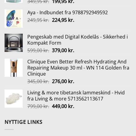
Den
Den
349,95
kr.
199,95
kr.
oprindelige
aktuelle
Aya - Indbundet fra 9788792949592
pris
pris
Den
Den
249,95
kr.
var:
224,95
kr.
er:
oprindelige
aktuelle
349,95 kr..
199,95 kr..
pris
pris
Pengeskab med Digital Kodelås - Sikkerhed i
var:
er:
Kompakt Form
249,95 kr..
224,95 kr..
Den
Den
599,00
kr.
379,00
kr.
oprindelige
aktuelle
Clinique Even Better Refresh Hydrating And
pris
pris
Repairing Makeup 30 ml - WN 114 Golden fra
var:
er:
Clinique
599,00 kr..
379,00 kr..
Den
Den
345,00
kr.
276,00
kr.
oprindelige
aktuelle
Living & more tibetansk lammeskind - Hvid
pris
pris
fra Living & more 5713562113617
var:
er:
Den
Den
799,00
kr.
449,00
kr.
345,00 kr..
276,00 kr..
oprindelige
aktuelle
pris
pris
NYTTIGE LINKS
var:
er:
799,00 kr..
449,00 kr..