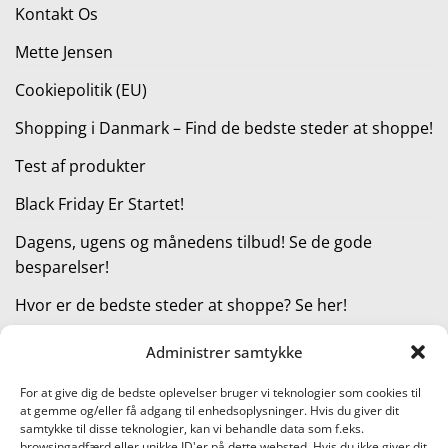
Kontakt Os
Mette Jensen
Cookiepolitik (EU)
Shopping i Danmark – Find de bedste steder at shoppe!
Test af produkter
Black Friday Er Startet!
Dagens, ugens og månedens tilbud! Se de gode
besparelser!
Hvor er de bedste steder at shoppe? Se her!
Administrer samtykke
KATEGORIER
For at give dig de bedste oplevelser bruger vi teknologier som cookies til
at gemme og/eller få adgang til enhedsoplysninger. Hvis du giver dit
Kategorier
samtykke til disse teknologier, kan vi behandle data som f.eks.
browsingadfærd eller unikke ID'er på dette websted. Hvis du ikke giver dit