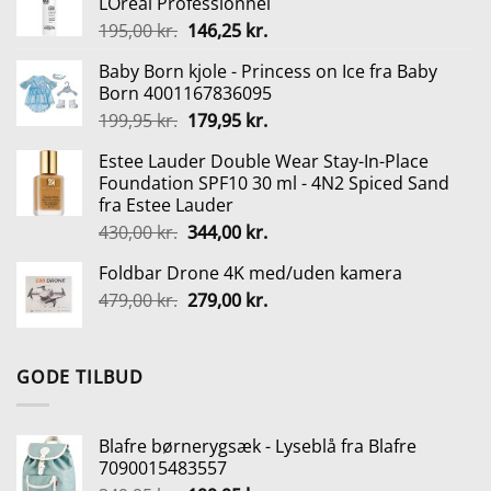
LOreal Professionnel
125,00 kr..
94,00 kr..
Den
Den
195,00
kr.
146,25
kr.
oprindelige
aktuelle
Baby Born kjole - Princess on Ice fra Baby
pris
pris
Born 4001167836095
var:
er:
Den
Den
199,95
kr.
179,95
kr.
195,00 kr..
146,25 kr..
oprindelige
aktuelle
Estee Lauder Double Wear Stay-In-Place
pris
pris
Foundation SPF10 30 ml - 4N2 Spiced Sand
var:
er:
fra Estee Lauder
199,95 kr..
179,95 kr..
Den
Den
430,00
kr.
344,00
kr.
oprindelige
aktuelle
Foldbar Drone 4K med/uden kamera
pris
pris
Den
Den
479,00
kr.
var:
279,00
kr.
er:
oprindelige
aktuelle
430,00 kr..
344,00 kr..
pris
pris
var:
er:
GODE TILBUD
479,00 kr..
279,00 kr..
Blafre børnerygsæk - Lyseblå fra Blafre
7090015483557