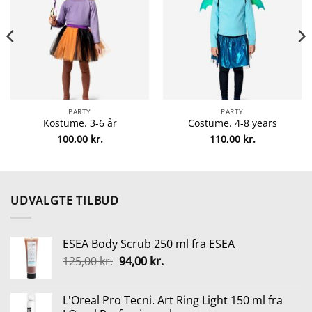
PARTY
PARTY
Kostume. 3-6 år
Costume. 4-8 years
100,00
kr.
110,00
kr.
UDVALGTE TILBUD
ESEA Body Scrub 250 ml fra ESEA
Den
Den
125,00
kr.
94,00
kr.
oprindelige
aktuelle
pris
pris
L'Oreal Pro Tecni. Art Ring Light 150 ml fra
var:
er: