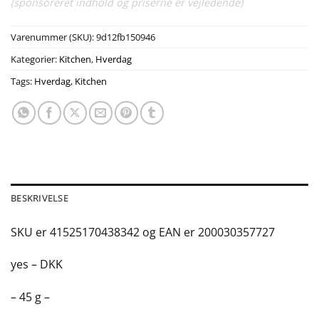
(sponsoreret indhold og priserne er vejledende)
Varenummer (SKU):
9d12fb150946
Kategorier:
Kitchen
,
Hverdag
Tags:
Hverdag
,
Kitchen
BESKRIVELSE
SKU er 41525170438342 og EAN er 200030357727
yes – DKK
– 45 g –