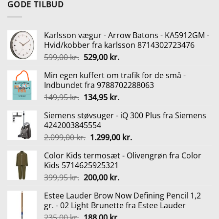
GODE TILBUD
var:
er:
235,00 kr..
188,00 kr..
Karlsson vægur - Arrow Batons - KA5912GM -
Hvid/kobber fra karlsson 8714302723476
Den
Den
599,00
kr.
529,00
kr.
oprindelige
aktuelle
Min egen kuffert om trafik for de små -
pris
pris
Indbundet fra 9788702288063
var:
er:
Den
Den
149,95
kr.
134,95
kr.
599,00 kr..
529,00 kr..
oprindelige
aktuelle
Siemens støvsuger - iQ 300 Plus fra Siemens
pris
pris
4242003845554
var:
er:
Den
Den
2.099,00
kr.
1.299,00
kr.
149,95 kr..
134,95 kr..
oprindelige
aktuelle
Color Kids termosæt - Olivengrøn fra Color
pris
pris
Kids 5714625925321
var:
er:
Den
Den
399,95
kr.
200,00
kr.
2.099,00 kr..
1.299,00 kr..
oprindelige
aktuelle
Estee Lauder Brow Now Defining Pencil 1,2
pris
pris
gr. - 02 Light Brunette fra Estee Lauder
var:
er:
Den
Den
235,00
kr.
188,00
kr.
399,95 kr..
200,00 kr..