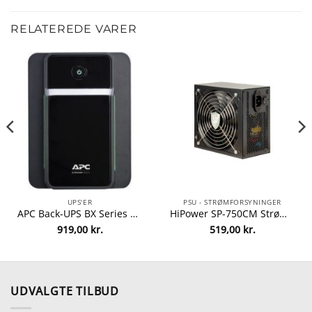
RELATEREDE VARER
UPS'ER
PSU - STRØMFORSYNINGER
APC Back-UPS BX Series BX750MI-GR UPS 410Watt 750VA
HiPower SP-750CM Strømforsyning 750Watt
919,00
kr.
519,00
kr.
UDVALGTE TILBUD