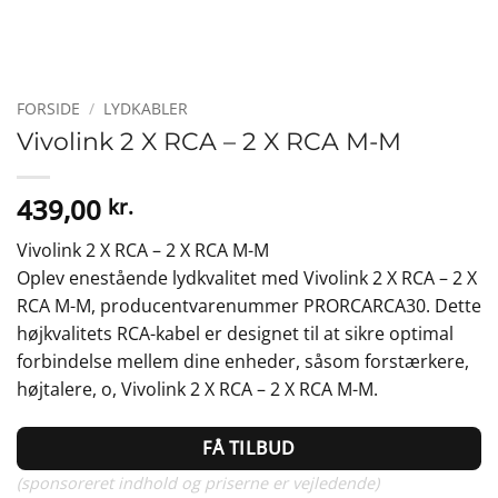
FORSIDE
/
LYDKABLER
Vivolink 2 X RCA – 2 X RCA M-M
439,00
kr.
Vivolink 2 X RCA – 2 X RCA M-M
Oplev enestående lydkvalitet med Vivolink 2 X RCA – 2 X
RCA M-M, producentvarenummer PRORCARCA30. Dette
højkvalitets RCA-kabel er designet til at sikre optimal
forbindelse mellem dine enheder, såsom forstærkere,
højtalere, o, Vivolink 2 X RCA – 2 X RCA M-M.
FÅ TILBUD
(sponsoreret indhold og priserne er vejledende)