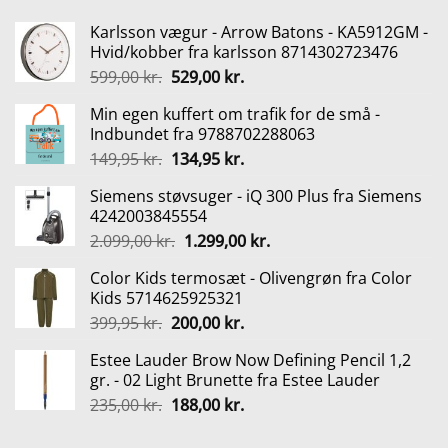
Karlsson vægur - Arrow Batons - KA5912GM -
Hvid/kobber fra karlsson 8714302723476
Den
Den
599,00
kr.
529,00
kr.
oprindelige
aktuelle
Min egen kuffert om trafik for de små -
pris
pris
Indbundet fra 9788702288063
var:
er:
Den
Den
149,95
kr.
134,95
kr.
599,00 kr..
529,00 kr..
oprindelige
aktuelle
Siemens støvsuger - iQ 300 Plus fra Siemens
pris
pris
4242003845554
var:
er:
Den
Den
2.099,00
kr.
1.299,00
kr.
149,95 kr..
134,95 kr..
oprindelige
aktuelle
Color Kids termosæt - Olivengrøn fra Color
pris
pris
Kids 5714625925321
var:
er:
Den
Den
399,95
kr.
200,00
kr.
2.099,00 kr..
1.299,00 kr..
oprindelige
aktuelle
Estee Lauder Brow Now Defining Pencil 1,2
pris
pris
gr. - 02 Light Brunette fra Estee Lauder
var:
er:
Den
Den
235,00
kr.
188,00
kr.
399,95 kr..
200,00 kr..
oprindelige
aktuelle
pris
pris