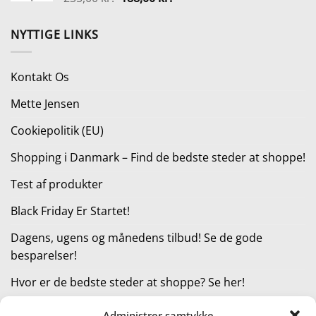
oprindelige
aktuelle
pris
pris
NYTTIGE LINKS
var:
er:
235,00 kr..
188,00 kr..
Kontakt Os
Mette Jensen
Cookiepolitik (EU)
Shopping i Danmark – Find de bedste steder at shoppe!
Test af produkter
Black Friday Er Startet!
Dagens, ugens og månedens tilbud! Se de gode
besparelser!
Hvor er de bedste steder at shoppe? Se her!
Administrer samtykke