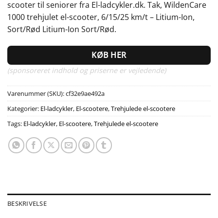
scooter til seniorer fra El-ladcykler.dk. Tak, WildenCare
1000 trehjulet el-scooter, 6/15/25 km/t – Litium-Ion,
Sort/Rød Litium-Ion Sort/Rød.
KØB HER
(sponsoreret indhold og priserne er vejledende)
Varenummer (SKU):
cf32e9ae492a
Kategorier:
El-ladcykler
,
El-scootere
,
Trehjulede el-scootere
Tags:
El-ladcykler
,
El-scootere
,
Trehjulede el-scootere
BESKRIVELSE