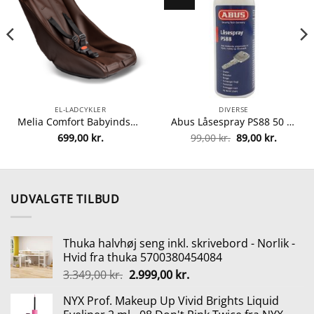
EL-LADCYKLER
DIVERSE
Melia Comfort Babyindsats (2-9 md.) – Brun Læder Brun Læder
Abus Låsespray PS88 50 ml
en
Den
Den
699,00
kr.
99,00
kr.
89,00
kr.
tuelle
oprindelige
aktuelle
is
pris
pris
:
var:
er:
.999,00 kr..
99,00 kr..
89,00 kr
UDVALGTE TILBUD
Thuka halvhøj seng inkl. skrivebord - Norlik -
Hvid fra thuka 5700380454084
Den
Den
3.349,00
kr.
2.999,00
kr.
oprindelige
aktuelle
NYX Prof. Makeup Up Vivid Brights Liquid
pris
pris