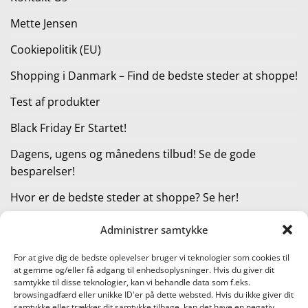
Mette Jensen
Cookiepolitik (EU)
Shopping i Danmark – Find de bedste steder at shoppe!
Test af produkter
Black Friday Er Startet!
Dagens, ugens og månedens tilbud! Se de gode
besparelser!
Hvor er de bedste steder at shoppe? Se her!
Administrer samtykke
KATEGORIER
For at give dig de bedste oplevelser bruger vi teknologier som cookies til
at gemme og/eller få adgang til enhedsoplysninger. Hvis du giver dit
Kategorier
samtykke til disse teknologier, kan vi behandle data som f.eks.
browsingadfærd eller unikke ID'er på dette websted. Hvis du ikke giver dit
samtykke eller trækker dit samtykke tilbage, kan det have en negativ