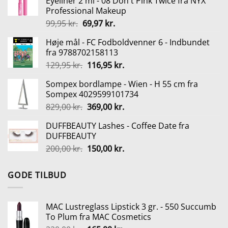
Eyeliner 2 ml - 08 Don't Pink Twice fra NYX
var:
er:
Professional Makeup
3.349,00 kr..
2.999,00 kr..
Den
Den
99,95
kr.
69,97
kr.
oprindelige
aktuelle
Høje mål - FC Fodboldvenner 6 - Indbundet
pris
pris
fra 9788702158113
var:
er:
Den
Den
129,95
kr.
116,95
kr.
99,95 kr..
69,97 kr..
oprindelige
aktuelle
Sompex bordlampe - Wien - H 55 cm fra
pris
pris
Sompex 4029599101734
var:
er:
Den
Den
829,00
kr.
369,00
kr.
129,95 kr..
116,95 kr..
oprindelige
aktuelle
DUFFBEAUTY Lashes - Coffee Date fra
pris
pris
DUFFBEAUTY
var:
er:
Den
Den
200,00
kr.
150,00
kr.
829,00 kr..
369,00 kr..
oprindelige
aktuelle
pris
pris
GODE TILBUD
var:
er:
200,00 kr..
150,00 kr..
MAC Lustreglass Lipstick 3 gr. - 550 Succumb
To Plum fra MAC Cosmetics