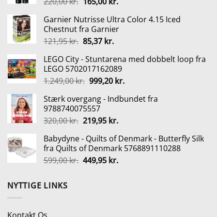
Den
Den
220,00
kr.
165,00
kr.
oprindelige
aktuelle
Garnier Nutrisse Ultra Color 4.15 Iced
pris
pris
Chestnut fra Garnier
var:
er:
Den
Den
121,95
kr.
85,37
kr.
220,00 kr..
165,00 kr..
oprindelige
aktuelle
LEGO City - Stuntarena med dobbelt loop fra
pris
pris
LEGO 5702017162089
var:
er:
Den
Den
1.249,00
kr.
999,20
kr.
121,95 kr..
85,37 kr..
oprindelige
aktuelle
Stærk overgang - Indbundet fra
pris
pris
9788740075557
var:
er:
Den
Den
320,00
kr.
219,95
kr.
1.249,00 kr..
999,20 kr..
oprindelige
aktuelle
Babydyne - Quilts of Denmark - Butterfly Silk
pris
pris
fra Quilts of Denmark 5768891110288
var:
er:
Den
Den
599,00
kr.
449,95
kr.
320,00 kr..
219,95 kr..
oprindelige
aktuelle
pris
pris
NYTTIGE LINKS
var:
er:
599,00 kr..
449,95 kr..
Kontakt Os