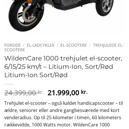
FORSIDE
/
EL-LADCYKLER
/
EL-SCOOTERE
/
TREHJULEDE EL-
SCOOTERE
WildenCare 1000 trehjulet el-scooter,
6/15/25 km/t – Litium-Ion, Sort/Rød
Litium-Ion Sort/Rød
Den
Den
24.399,00
21.999,00
kr.
kr.
oprindelige
aktuelle
Trehjulet el-scooter – også kaldet handicapscooter – til
pris
pris
ældre, seniorer eller andre gangbesværede med kort
var:
er:
venderadius. Op til 25 kilometer i timen, 60 kilometers
24.399,00 kr..
21.999,00 kr.
rækkevidde, 1000 Watts motor. WildenCare 1000