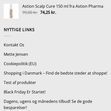
oprindelige
aktuelle
Astion Scalp Cure 150 ml fra Astion Pharma
pris
pris
Den
Den
99,00
kr.
74,25
var:
kr.
er:
oprindelige
aktuelle
249,95 kr..
99,95 kr..
pris
pris
var:
er:
NYTTIGE LINKS
99,00 kr..
74,25 kr..
Kontakt Os
Mette Jensen
Cookiepolitik (EU)
Shopping i Danmark – Find de bedste steder at shoppe!
Test af produkter
Black Friday Er Startet!
Dagens, ugens og månedens tilbud! Se de gode
besparelser!