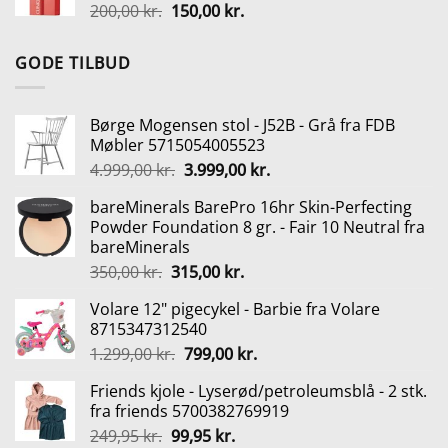
Den
Den
200,00
kr.
150,00
kr.
149,95 kr..
134,95 kr..
oprindelige
aktuelle
pris
pris
GODE TILBUD
var:
er:
200,00 kr..
150,00 kr..
Børge Mogensen stol - J52B - Grå fra FDB
Møbler 5715054005523
Den
Den
4.999,00
kr.
3.999,00
kr.
oprindelige
aktuelle
bareMinerals BarePro 16hr Skin-Perfecting
pris
pris
Powder Foundation 8 gr. - Fair 10 Neutral fra
var:
er:
bareMinerals
4.999,00 kr..
3.999,00 kr..
Den
Den
350,00
kr.
315,00
kr.
oprindelige
aktuelle
Volare 12" pigecykel - Barbie fra Volare
pris
pris
8715347312540
var:
er:
Den
Den
1.299,00
kr.
799,00
kr.
350,00 kr..
315,00 kr..
oprindelige
aktuelle
Friends kjole - Lyserød/petroleumsblå - 2 stk.
pris
pris
fra friends 5700382769919
var:
er:
Den
Den
249,95
kr.
99,95
kr.
1.299,00 kr..
799,00 kr..