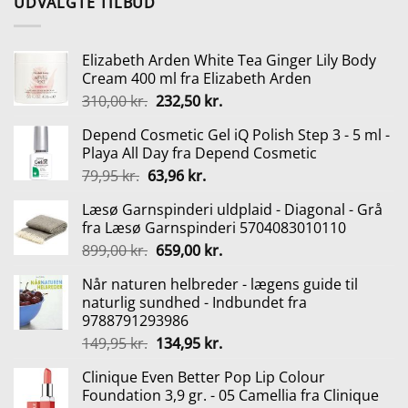
UDVALGTE TILBUD
Elizabeth Arden White Tea Ginger Lily Body
Cream 400 ml fra Elizabeth Arden
Den
Den
310,00
kr.
232,50
kr.
oprindelige
aktuelle
Depend Cosmetic Gel iQ Polish Step 3 - 5 ml -
pris
pris
Playa All Day fra Depend Cosmetic
var:
er:
Den
Den
79,95
kr.
63,96
kr.
310,00 kr..
232,50 kr..
oprindelige
aktuelle
Læsø Garnspinderi uldplaid - Diagonal - Grå
pris
pris
fra Læsø Garnspinderi 5704083010110
var:
er:
Den
Den
899,00
kr.
659,00
kr.
79,95 kr..
63,96 kr..
oprindelige
aktuelle
Når naturen helbreder - lægens guide til
pris
pris
naturlig sundhed - Indbundet fra
var:
er:
9788791293986
899,00 kr..
659,00 kr..
Den
Den
149,95
kr.
134,95
kr.
oprindelige
aktuelle
Clinique Even Better Pop Lip Colour
pris
pris
Foundation 3,9 gr. - 05 Camellia fra Clinique
var:
er: