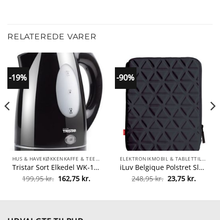
RELATEREDE VARER
-19%
-90%
HUS & HAVEKØKKENKAFFE & TEELKEDLER
ELEKTRONIKMOBIL & TABLETTILBEHØRCOVERS, SKÆRMBESKYTTELSE & HOLDERETABLET COVERS
Tristar Sort Elkedel WK-1335 1,5 L
iLuv Belgique Polstret Sleeve iPad Mini
Den
Den
Den
Den
199,95
kr.
162,75
kr.
248,95
kr.
23,75
kr.
le
oprindelige
aktuelle
oprindelige
aktuell
pris
pris
pris
pris
var:
er:
var:
er:
r..
199,95 kr..
162,75 kr..
248,95 kr..
23,75 kr