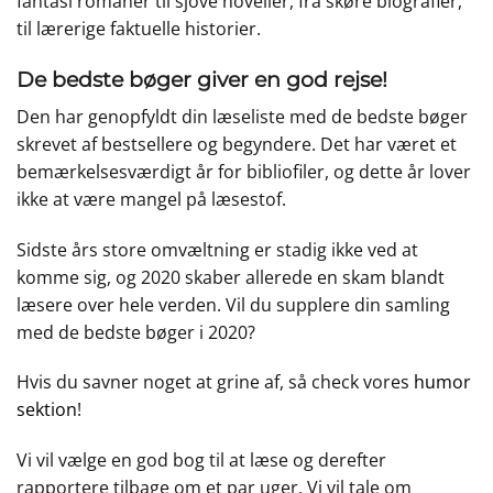
fantasi romaner til sjove noveller, fra skøre biografier,
til lærerige faktuelle historier.
De bedste bøger giver en god rejse!
Den har genopfyldt din læseliste med de bedste bøger
skrevet af bestsellere og begyndere. Det har været et
bemærkelsesværdigt år for bibliofiler, og dette år lover
ikke at være mangel på læsestof.
Sidste års store omvæltning er stadig ikke ved at
komme sig, og 2020 skaber allerede en skam blandt
læsere over hele verden. Vil du supplere din samling
med de bedste bøger i 2020?
Hvis du savner noget at grine af, så check vores
humor
sektion
!
Vi vil vælge en god bog til at læse og derefter
rapportere tilbage om et par uger. Vi vil tale om