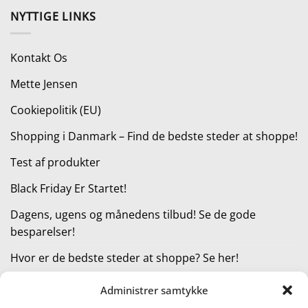
pris
pris
NYTTIGE LINKS
var:
er:
318,00 kr..
199,00 kr..
Kontakt Os
Mette Jensen
Cookiepolitik (EU)
Shopping i Danmark – Find de bedste steder at shoppe!
Test af produkter
Black Friday Er Startet!
Dagens, ugens og månedens tilbud! Se de gode
besparelser!
Hvor er de bedste steder at shoppe? Se her!
Administrer samtykke
KATEGORIER