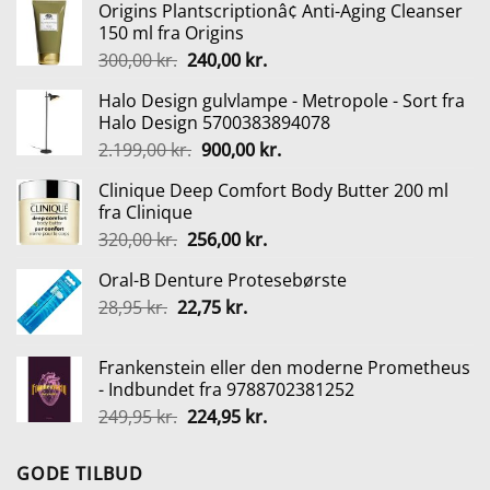
Origins Plantscriptionâ¢ Anti-Aging Cleanser
150 ml fra Origins
Den
Den
300,00
kr.
240,00
kr.
oprindelige
aktuelle
Halo Design gulvlampe - Metropole - Sort fra
pris
pris
Halo Design 5700383894078
var:
er:
Den
Den
2.199,00
kr.
900,00
kr.
300,00 kr..
240,00 kr..
oprindelige
aktuelle
Clinique Deep Comfort Body Butter 200 ml
pris
pris
fra Clinique
var:
er:
Den
Den
320,00
kr.
256,00
kr.
2.199,00 kr..
900,00 kr..
oprindelige
aktuelle
Oral-B Denture Protesebørste
pris
pris
Den
Den
28,95
kr.
22,75
var:
kr.
er:
oprindelige
aktuelle
320,00 kr..
256,00 kr..
pris
pris
Frankenstein eller den moderne Prometheus
var:
er:
- Indbundet fra 9788702381252
28,95 kr..
22,75 kr..
Den
Den
249,95
kr.
224,95
kr.
oprindelige
aktuelle
pris
pris
GODE TILBUD
var:
er: