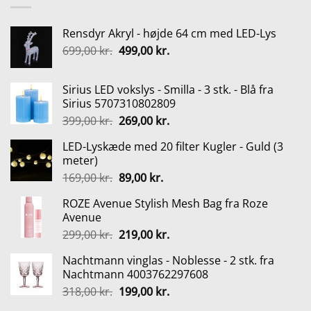
249,95 kr..
224,95 kr..
Rensdyr Akryl - højde 64 cm med LED-Lys
Den
Den
699,00
kr.
499,00
kr.
oprindelige
aktuelle
pris
pris
Sirius LED vokslys - Smilla - 3 stk. - Blå fra
var:
er:
Sirius 5707310802809
699,00 kr..
499,00 kr..
Den
Den
399,00
kr.
269,00
kr.
oprindelige
aktuelle
LED-Lyskæde med 20 filter Kugler - Guld (3
pris
pris
meter)
var:
er:
Den
Den
169,00
kr.
89,00
kr.
399,00 kr..
269,00 kr..
oprindelige
aktuelle
ROZE Avenue Stylish Mesh Bag fra Roze
pris
pris
Avenue
var:
er:
Den
Den
299,00
kr.
219,00
kr.
169,00 kr..
89,00 kr..
oprindelige
aktuelle
Nachtmann vinglas - Noblesse - 2 stk. fra
pris
pris
Nachtmann 4003762297608
var:
er:
Den
Den
318,00
kr.
199,00
kr.
299,00 kr..
219,00 kr..
oprindelige
aktuelle