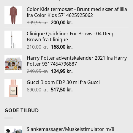
oprindelige
aktuelle
Color Kids termosæt - Brunt med skær af lilla
pris
pris
fra Color Kids 5714625925062
var:
er:
Den
Den
399,95
kr.
200,00
kr.
199,95 kr..
179,95 kr..
oprindelige
aktuelle
Clinique Quickliner For Brows - 04 Deep
pris
pris
Brown fra Clinique
var:
er:
Den
Den
210,00
kr.
168,00
kr.
399,95 kr..
200,00 kr..
oprindelige
aktuelle
Harry Potter adventskalender 2021 fra Harry
pris
pris
Potter 9317454796887
var:
er:
Den
Den
249,95
kr.
124,95
kr.
210,00 kr..
168,00 kr..
oprindelige
aktuelle
Gucci Bloom EDP 30 ml fra Gucci
pris
pris
Den
Den
690,00
kr.
var:
517,50
kr.
er:
oprindelige
aktuelle
249,95 kr..
124,95 kr..
pris
pris
var:
er:
GODE TILBUD
690,00 kr..
517,50 kr..
Slankemassager/Muskelstimulator m/8