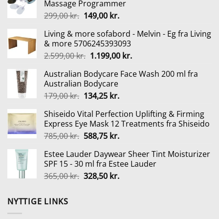
Massage Programmer
Den
Den
299,00
kr.
149,00
kr.
oprindelige
aktuelle
Living & more sofabord - Melvin - Eg fra Living
pris
pris
& more 5706245393093
var:
er:
Den
Den
2.599,00
kr.
1.199,00
kr.
299,00 kr..
149,00 kr..
oprindelige
aktuelle
Australian Bodycare Face Wash 200 ml fra
pris
pris
Australian Bodycare
var:
er:
Den
Den
179,00
kr.
134,25
kr.
2.599,00 kr..
1.199,00 kr..
oprindelige
aktuelle
Shiseido Vital Perfection Uplifting & Firming
pris
pris
Express Eye Mask 12 Treatments fra Shiseido
var:
er:
Den
Den
785,00
kr.
588,75
kr.
179,00 kr..
134,25 kr..
oprindelige
aktuelle
Estee Lauder Daywear Sheer Tint Moisturizer
pris
pris
SPF 15 - 30 ml fra Estee Lauder
var:
er:
Den
Den
365,00
kr.
328,50
kr.
785,00 kr..
588,75 kr..
oprindelige
aktuelle
pris
pris
NYTTIGE LINKS
var:
er:
365,00 kr..
328,50 kr..