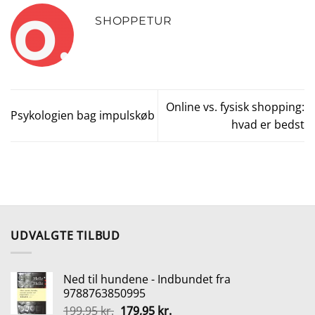
SHOPPETUR
Online vs. fysisk shopping:
Psykologien bag impulskøb
hvad er bedst
UDVALGTE TILBUD
Ned til hundene - Indbundet fra
9788763850995
Den
Den
199,95
kr.
179,95
kr.