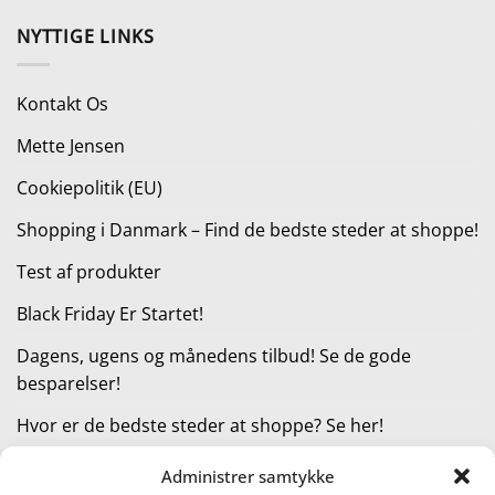
oprindelige
aktuelle
pris
pris
NYTTIGE LINKS
var:
er:
6.199,00 kr..
2.599,00 kr..
Kontakt Os
Mette Jensen
Cookiepolitik (EU)
Shopping i Danmark – Find de bedste steder at shoppe!
Test af produkter
Black Friday Er Startet!
Dagens, ugens og månedens tilbud! Se de gode
besparelser!
Hvor er de bedste steder at shoppe? Se her!
Administrer samtykke
KATEGORIER