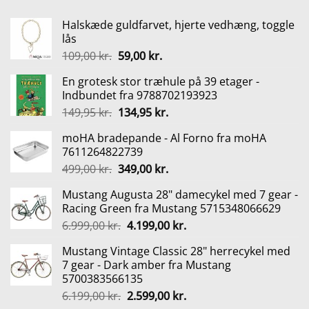
330,00 kr..
248,00 kr..
Halskæde guldfarvet, hjerte vedhæng, toggle
lås
Den
Den
109,00
kr.
59,00
kr.
oprindelige
aktuelle
En grotesk stor træhule på 39 etager -
pris
pris
Indbundet fra 9788702193923
var:
er:
Den
Den
149,95
kr.
134,95
kr.
109,00 kr..
59,00 kr..
oprindelige
aktuelle
moHA bradepande - Al Forno fra moHA
pris
pris
7611264822739
var:
er:
Den
Den
499,00
kr.
349,00
kr.
149,95 kr..
134,95 kr..
oprindelige
aktuelle
Mustang Augusta 28" damecykel med 7 gear -
pris
pris
Racing Green fra Mustang 5715348066629
var:
er:
Den
Den
6.999,00
kr.
4.199,00
kr.
499,00 kr..
349,00 kr..
oprindelige
aktuelle
Mustang Vintage Classic 28" herrecykel med
pris
pris
7 gear - Dark amber fra Mustang
var:
er:
5700383566135
6.999,00 kr..
4.199,00 kr..
Den
Den
6.199,00
kr.
2.599,00
kr.