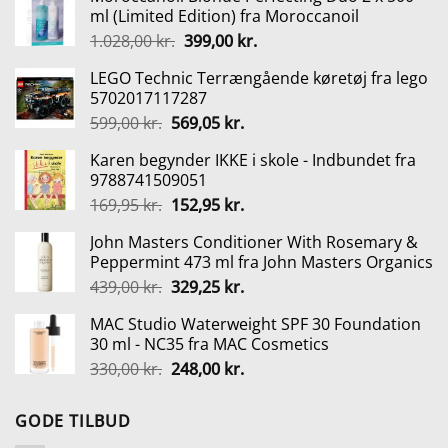
ml (Limited Edition) fra Moroccanoil
Den
Den
1.028,00
kr.
399,00
kr.
oprindelige
aktuelle
LEGO Technic Terrængående køretøj fra lego
pris
pris
5702017117287
var:
er:
Den
Den
599,00
kr.
569,05
kr.
1.028,00 kr..
399,00 kr..
oprindelige
aktuelle
Karen begynder IKKE i skole - Indbundet fra
pris
pris
9788741509051
var:
er:
Den
Den
169,95
kr.
152,95
kr.
599,00 kr..
569,05 kr..
oprindelige
aktuelle
John Masters Conditioner With Rosemary &
pris
pris
Peppermint 473 ml fra John Masters Organics
var:
er:
Den
Den
439,00
kr.
329,25
kr.
169,95 kr..
152,95 kr..
oprindelige
aktuelle
MAC Studio Waterweight SPF 30 Foundation
pris
pris
30 ml - NC35 fra MAC Cosmetics
var:
er:
Den
Den
330,00
kr.
248,00
kr.
439,00 kr..
329,25 kr..
oprindelige
aktuelle
pris
pris
GODE TILBUD
var:
er: