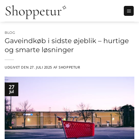
Fortsæt
til
indhold
BLOG
Gaveindkøb i sidste øjeblik – hurtige
og smarte løsninger
UDGIVET DEN
27. JULI 2025
AF
SHOPPETUR
27
jul