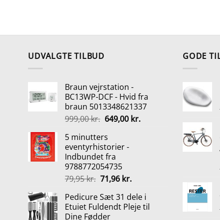
UDVALGTE TILBUD
GODE TI
Braun vejrstation -
BC13WP-DCF - Hvid fra
braun 5013348621337
Den
Den
999,00
kr.
649,00
kr.
oprindelige
aktuelle
5 minutters
pris
pris
eventyrhistorier -
var:
er:
Indbundet fra
999,00 kr..
649,00 kr..
9788772054735
Den
Den
79,95
kr.
71,96
kr.
oprindelige
aktuelle
Pedicure Sæt 31 dele i
pris
pris
Etuiet Fuldendt Pleje til
var:
er:
Dine Fødder
79,95 kr..
71,96 kr..