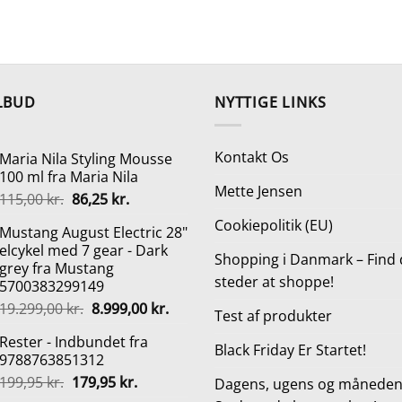
LBUD
NYTTIGE LINKS
Kontakt Os
Maria Nila Styling Mousse
100 ml fra Maria Nila
Mette Jensen
Den
Den
115,00
kr.
86,25
kr.
oprindelige
aktuelle
Cookiepolitik (EU)
Mustang August Electric 28"
pris
pris
elcykel med 7 gear - Dark
var:
er:
Shopping i Danmark – Find 
grey fra Mustang
115,00 kr..
86,25 kr..
steder at shoppe!
5700383299149
Den
Den
19.299,00
kr.
8.999,00
kr.
Test af produkter
oprindelige
aktuelle
Rester - Indbundet fra
pris
pris
Black Friday Er Startet!
9788763851312
var:
er:
Den
Den
199,95
kr.
179,95
kr.
19.299,00 kr..
8.999,00 kr..
Dagens, ugens og månedens
oprindelige
aktuelle