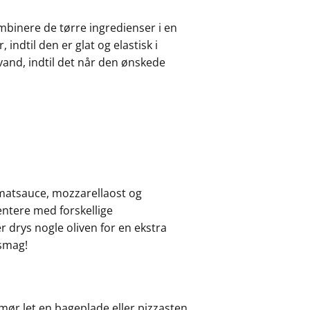
ombinere de tørre ingredienser i en
 indtil den er glat og elastisk i
a vand, indtil det når den ønskede
tomatsauce, mozzarellaost og
entere med forskellige
r drys nogle oliven for en ekstra
 smag!
 smør let en bageplade eller pizzasten