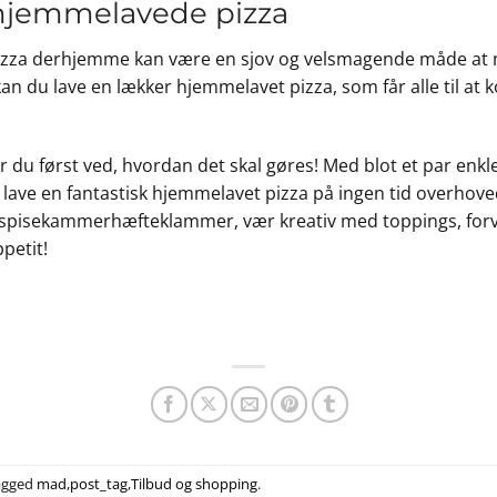
 hjemmelavede pizza
en pizza derhjemme kan være en sjov og velsmagende måde at
an du lave en lækker hjemmelavet pizza, som får alle til at
 du først ved, hvordan det skal gøres! Med blot et par enkle
 lave en fantastisk hjemmelavet pizza på ingen tid overhovede
e spisekammerhæfteklammer, vær kreativ med toppings, forva
petit!
agged
mad
,
post_tag
,
Tilbud og shopping
.