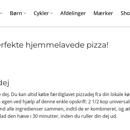
Børn
Cykler
Afdelinger
Mærker
Sho
perfekte hjemmelavede pizza!
dej
ge dej. Du kan altid købe færdiglavet pizzadej fra din lokale
egen ved hjælp af denne enkle opskrift: 2 1/2 kop universalme
Bland alle ingredienser sammen, indtil de er kombineret, og 
g lad den hæve i 30 minutter, inden du ruller din dej ud.