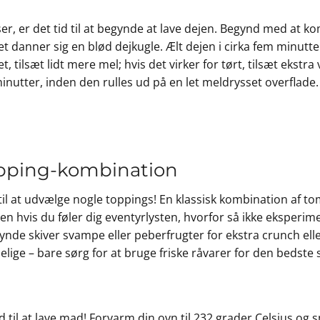
er, er det tid til at begynde at lave dejen. Begynd med at k
et danner sig en blød dejkugle. Ælt dejen i cirka fem minutter,
et, tilsæt lidt mere mel; hvis det virker for tørt, tilsæt ekstr
minutter, inden den rulles ud på en let meldrysset overflade.
opping-kombination
d til at udvælge nogle toppings! En klassisk kombination af 
men hvis du føler dig eventyrlysten, hvorfor så ikke eksperim
tynde skiver svampe eller peberfrugter for ekstra crunch elle
ige – bare sørg for at bruge friske råvarer for den bedste
id til at lave mad! Forvarm din ovn til 232 grader Celsius og