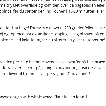
t meldrysset overflade og kom den over på bagepladen eller
ppings, før du sætter den ind i ovnen i 15-20 minutter, eller 
t tid til at bage! Forvarm din ovn til 230 grader (eller så va
ej og top med ost og ønskede toppings. Læg pizzaen på en b
lende. Lad køle lidt af, før du skærer i stykker til servering!
ve den perfekte hjemmelavede pizza, hvorfor så ikke prøve de
du kan være sikker på, at ingen pizzaer nogensinde vil være
lækre skiver af hjemmelavet pizza-godt! God appetit!