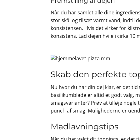
Fremstilling af dejen
Når du har samlet alle dine ingrediens
stor skål og tilsæt varmt vand, indtil d
konsistensen. Hvis det virker for klistr
konsistens. Lad dejen hvile i cirka 10 
Skab den perfekte t
Nu hvor du har din dej klar, er det ti
basilikumblade er altid et godt valg, 
smagsvarianter? Prøv at tilføje nogle 
punch af smag. Mulighederne er uendel
Madlavningstips
Når du har valgt dit toppings, er det t