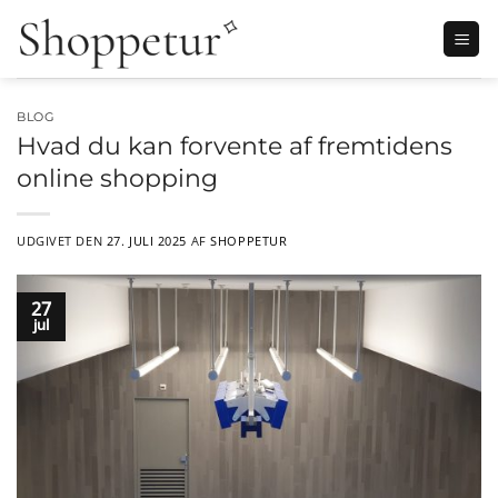
Fortsæt
til
indhold
BLOG
Hvad du kan forvente af fremtidens
online shopping
UDGIVET DEN
27. JULI 2025
AF
SHOPPETUR
27
jul