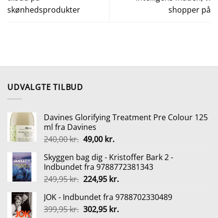
skønhedsprodukter
shopper på
UDVALGTE TILBUD
Davines Glorifying Treatment Pre Colour 125
ml fra Davines
Den
Den
240,00
kr.
49,00
kr.
oprindelige
aktuelle
Skyggen bag dig - Kristoffer Bark 2 -
pris
pris
Indbundet fra 9788772381343
var:
er:
Den
Den
249,95
kr.
224,95
kr.
240,00 kr..
49,00 kr..
oprindelige
aktuelle
JOK - Indbundet fra 9788702330489
pris
pris
Den
Den
399,95
kr.
var:
302,95
kr.
er: