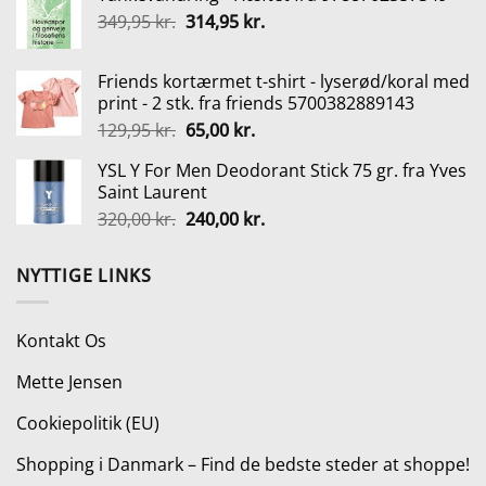
Den
Den
349,95
kr.
var:
314,95
kr.
er:
oprindelige
aktuelle
250,00 kr..
249,00 kr..
pris
pris
Friends kortærmet t-shirt - lyserød/koral med
var:
er:
print - 2 stk. fra friends 5700382889143
349,95 kr..
314,95 kr..
Den
Den
129,95
kr.
65,00
kr.
oprindelige
aktuelle
YSL Y For Men Deodorant Stick 75 gr. fra Yves
pris
pris
Saint Laurent
var:
er:
Den
Den
320,00
kr.
240,00
kr.
129,95 kr..
65,00 kr..
oprindelige
aktuelle
pris
pris
NYTTIGE LINKS
var:
er:
320,00 kr..
240,00 kr..
Kontakt Os
Mette Jensen
Cookiepolitik (EU)
Shopping i Danmark – Find de bedste steder at shoppe!