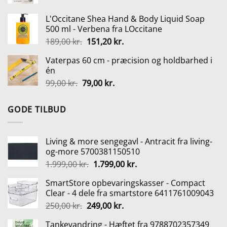
oprindelige
aktuelle
249,95 kr..
224,95 kr..
pris
pris
L'Occitane Shea Hand & Body Liquid Soap
var:
er:
500 ml - Verbena fra LOccitane
399,95 kr..
302,95 kr..
Den
Den
189,00
kr.
151,20
kr.
oprindelige
aktuelle
Vaterpas 60 cm - præcision og holdbarhed i
pris
pris
én
var:
er:
Den
Den
99,00
kr.
79,00
kr.
189,00 kr..
151,20 kr..
oprindelige
aktuelle
pris
pris
GODE TILBUD
var:
er:
99,00 kr..
79,00 kr..
Living & more sengegavl - Antracit fra living-
og-more 5700381150510
Den
Den
1.999,00
kr.
1.799,00
kr.
oprindelige
aktuelle
SmartStore opbevaringskasser - Compact
pris
pris
Clear - 4 dele fra smartstore 6411761009043
var:
er:
Den
Den
250,00
kr.
249,00
kr.
1.999,00 kr..
1.799,00 kr..
oprindelige
aktuelle
Tankevandring - Hæftet fra 9788702357349
pris
pris