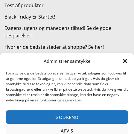
Test af produkter
Black Friday Er Startet!
Dagens, ugens og månedens tilbud! Se de gode
besparelser!
Hvor er de bedste steder at shoppe? Se her!
Administrer samtykke
KATEGORIER
For at give dig de bedste oplevelser bruger vi teknologier som cookies til
at gemme og/eller få adgang til enhedsoplysninger. Hvis du giver dit
Kategorier
samtykke til disse teknologier, kan vi behandle data som f.eks.
browsingadfærd eller unikke ID'er på dette websted. Hvis du ikke giver dit
samtykke eller trækker dit samtykke tilbage, kan det have en negativ
indvirkning på visse funktioner og egenskaber.
Læs vores guide til online shopping
GODKEND
Visa
PayPal
Stripe
MasterCard
Cash
On
AFVIS
KONTAKT OS
METTE JENSEN
COOKIEPOLITIK (EU)
Delivery