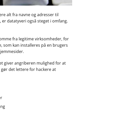
re alt fra navne og adresser til
 er datatyveri også steget i omfang.
 komme fra legitime virksomheder, for
e, som kan installeres på en brugers
 hjemmesider.
ket giver angriberen mulighed for at
 gør det lettere for hackere at
er
ing