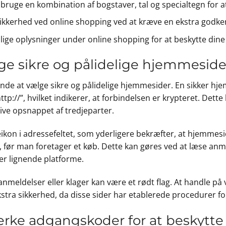
ruge en kombination af bogstaver, tal og specialtegn for a
a sikkerhed ved online shopping ved at kræve en ekstra go
ige oplysninger under online shopping for at beskytte dine
ge sikre og pålidelige hjemmesider
nde at vælge sikre og pålidelige hjemmesider. En sikker hje
ttp://”, hvilket indikerer, at forbindelsen er krypteret. Det
ve opsnappet af tredjeparter.
ikon i adressefeltet, som yderligere bekræfter, at hjemmeside
 man foretager et køb. Dette kan gøres ved at læse anmeld
er lignende platforme.
meldelser eller klager kan være et rødt flag. At handle 
stra sikkerhed, da disse sider har etablerede procedurer fo
ærke adgangskoder for at beskytte