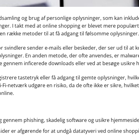
indsamling og brug af personlige oplysninger, som kan inklude
nger. I takt med at online shopping er blevet mere populært,
n række metoder til at få adgang til følsomme oplysninger.
 svindlere sender e-mails eller beskeder, der ser ud til at
 oplysninger. En anden metode, der ofte anvendes, er malwar
e gennem inficerede downloads eller ved at besøge usikre
istrere tastetryk eller få adgang til gemte oplysninger, hvil
Fi-netværk udgøre en risiko, da de ofte ikke er sikre, hvilket
nline.
ng gennem phishing, skadelig software og usikre hjemmesid
sider er afgørende for at undgå datatyveri ved online shopp