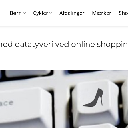
Børn
Cykler
Afdelinger
Mærker
Sho
mod datatyveri ved online shoppi