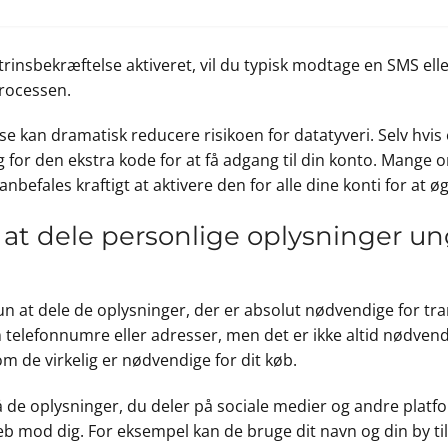
trinsbekræftelse aktiveret, vil du typisk modtage en SMS e
processen.
 kan dramatisk reducere risikoen for datatyveri. Selv hvis en
g for den ekstra kode for at få adgang til din konto. Mange 
befales kraftigt at aktivere den for alle dine konti for at ø
t dele personlige oplysninger un
 kun at dele de oplysninger, der er absolut nødvendige for
elefonnumre eller adresser, men det er ikke altid nødvendig
om de virkelig er nødvendige for dit køb.
 oplysninger, du deler på sociale medier og andre platfor
eb mod dig. For eksempel kan de bruge dit navn og din by ti