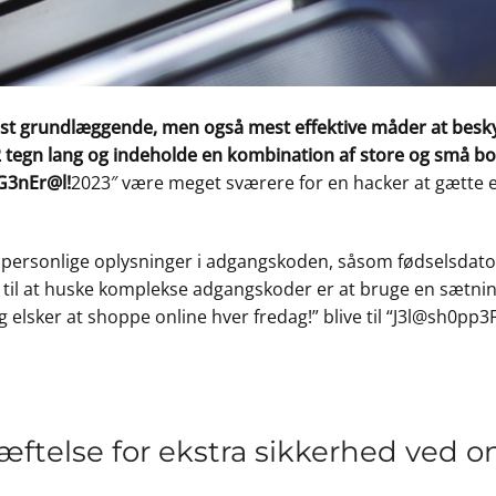
t grundlæggende, men også mest effektive måder at beskyt
egn lang og indeholde en kombination af store og små bogs
G3nEr@l!
2023″ være meget sværere for en hacker at gætte
 personlige oplysninger i adgangskoden, såsom fødselsdatoe
k til at huske komplekse adgangskoder er at bruge en sætning 
 elsker at shoppe online hver fredag!” blive til “J3l@sh0p
æftelse for ekstra sikkerhed ved 