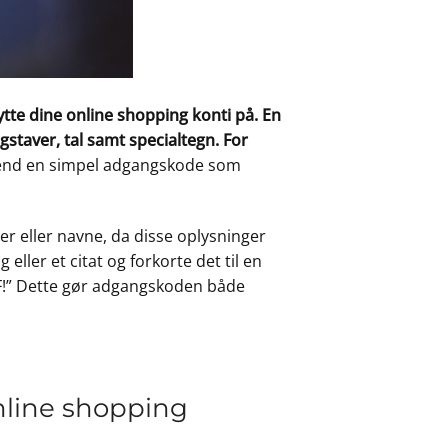
te dine online shopping konti på. En
taver, tal samt specialtegn. For
 end en simpel adgangskode som
r eller navne, da disse oplysninger
eller et citat og forkorte det til en
p3F!” Dette gør adgangskoden både
online shopping