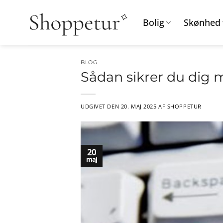
Fortsæt
til
Bolig
Skønhed
indhold
BLOG
Sådan sikrer du dig 
UDGIVET DEN
20. MAJ 2025
AF
SHOPPETUR
20
maj