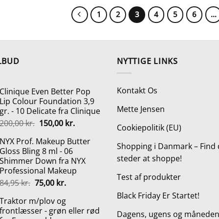
var:
er:
var:
799,00 kr..
699,00 kr..
1.389,00 k
1
2
3
4
5
6
…
LBUD
NYTTIGE LINKS
Kontakt Os
Clinique Even Better Pop
Lip Colour Foundation 3,9
Mette Jensen
gr. - 10 Delicate fra Clinique
Den
Den
200,00
kr.
150,00
kr.
Cookiepolitik (EU)
oprindelige
aktuelle
NYX Prof. Makeup Butter
pris
pris
Shopping i Danmark – Find 
Gloss Bling 8 ml - 06
var:
er:
steder at shoppe!
Shimmer Down fra NYX
200,00 kr..
150,00 kr..
Professional Makeup
Test af produkter
Den
Den
84,95
kr.
75,00
kr.
oprindelige
aktuelle
Black Friday Er Startet!
Traktor m/plov og
pris
pris
frontlæsser - grøn eller rød
var:
er:
Dagens, ugens og månedens