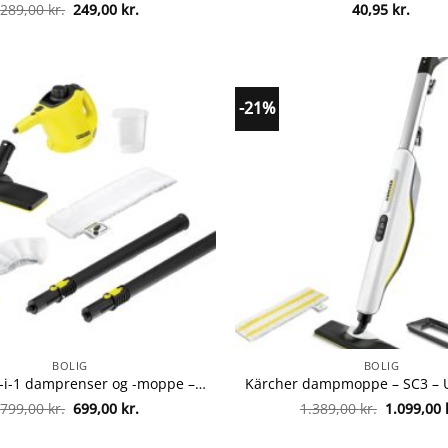
Den
Den
289,00
kr.
249,00
kr.
40,95
kr.
oprindelige
aktuelle
pris
pris
var:
er:
289,00 kr..
249,00 kr..
-21%
BOLIG
BOLIG
Kärcher 2-i-1 damprenser og -moppe – SC 1 EasyFix fra Kärcher 4054278319094
Den
Den
Den
799,00
kr.
699,00
kr.
1.389,00
kr.
1.099,00
oprindelige
aktuelle
oprindeli
pris
pris
pris