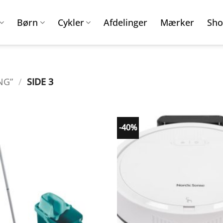
Børn
Cykler
Afdelinger
Mærker
Sho
NG”
/
SIDE 3
-40%