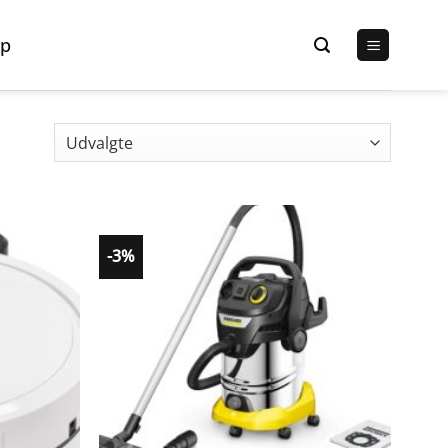
p
-3%