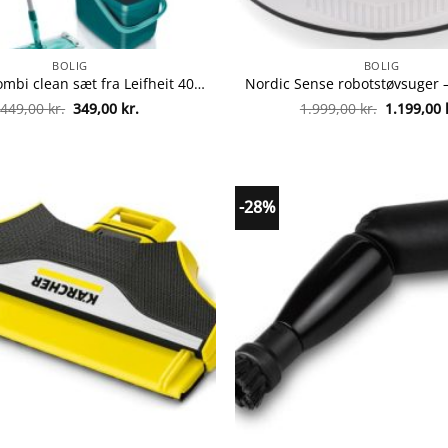
BOLIG
BOLIG
Leifheit combi clean sæt fra Leifheit 4006501553560
Den
Den
Den
449,00
kr.
349,00
kr.
1.999,00
kr.
1.199,00
oprindelige
aktuelle
oprindeli
pris
pris
pris
var:
er:
var:
449,00 kr..
349,00 kr..
1.999,00 k
-28%