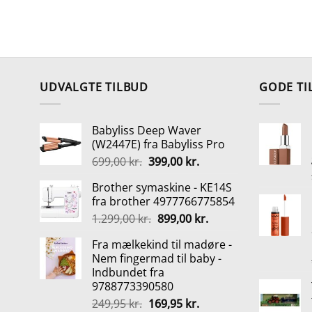
UDVALGTE TILBUD
GODE TI
Babyliss Deep Waver
(W2447E) fra Babyliss Pro
Den
Den
699,00
kr.
399,00
kr.
oprindelige
aktuelle
Brother symaskine - KE14S
pris
pris
fra brother 4977766775854
var:
er:
Den
Den
1.299,00
kr.
899,00
kr.
699,00 kr..
399,00 kr..
oprindelige
aktuelle
Fra mælkekind til madøre -
pris
pris
Nem fingermad til baby -
var:
er:
Indbundet fra
1.299,00 kr..
899,00 kr..
9788773390580
Den
Den
249,95
kr.
169,95
kr.