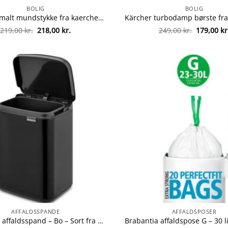
BOLIG
BOLIG
Kärcher smalt mundstykke fra kaercher 4054278507224
Den
Den
Den
219,00
kr.
218,00
kr.
249,00
kr.
179,00
kr
oprindelige
aktuelle
oprindeli
pris
pris
pris
var:
er:
var:
219,00 kr..
218,00 kr..
249,00 kr.
AFFALDSSPANDE
AFFALDSPOSER
Brabantia affaldsspand – Bo – Sort fra brabantia 8710755222481