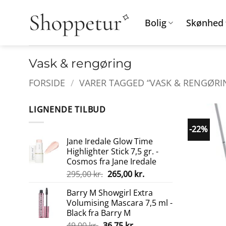
Fortsæt
til
Bolig
Skønhed
indhold
Vask & rengøring
FORSIDE
/
VARER TAGGED “VASK & RENGØRI
LIGNENDE TILBUD
-22%
Jane Iredale Glow Time
Highlighter Stick 7,5 gr. -
Cosmos fra Jane Iredale
Den
Den
295,00
kr.
265,00
kr.
oprindelige
aktuelle
Barry M Showgirl Extra
pris
pris
Volumising Mascara 7,5 ml -
var:
er:
Black fra Barry M
295,00 kr..
265,00 kr..
Den
Den
49,00
kr.
36,75
kr.