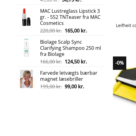
oprindelige
aktuelle
MAC Lustreglass Lipstick 3
pris
pris
gr. - 552 TNTeaser fra MAC
var:
er:
Cosmetics
49,00 kr..
36,75 kr..
Den
Den
220,00
kr.
165,00
kr.
oprindelige
aktuelle
Biolage Scalp Sync
pris
pris
Clarifying Shampoo 250 ml
var:
er:
fra Biolage
220,00 kr..
165,00 kr..
Den
Den
166,00
kr.
124,50
kr.
-0%
oprindelige
aktuelle
Farvede letvægts bærbar
pris
pris
magnet læsebriller
var:
er:
Den
Den
199,00
kr.
99,00
kr.
166,00 kr..
124,50 kr..
oprindelige
aktuelle
pris
pris
var:
er:
199,00 kr..
99,00 kr..