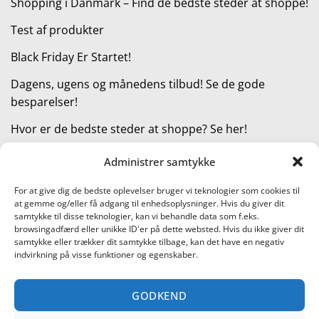
Shopping i Danmark – Find de bedste steder at shoppe!
Test af produkter
Black Friday Er Startet!
Dagens, ugens og månedens tilbud! Se de gode
besparelser!
Hvor er de bedste steder at shoppe? Se her!
Administrer samtykke
KATEGORIER
For at give dig de bedste oplevelser bruger vi teknologier som cookies til
at gemme og/eller få adgang til enhedsoplysninger. Hvis du giver dit
Kategorier
samtykke til disse teknologier, kan vi behandle data som f.eks.
browsingadfærd eller unikke ID'er på dette websted. Hvis du ikke giver dit
samtykke eller trækker dit samtykke tilbage, kan det have en negativ
indvirkning på visse funktioner og egenskaber.
Læs vores guide til online shopping
GODKEND
Visa
PayPal
Stripe
MasterCard
Cash
On