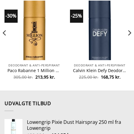
-30%
-25%
DEODORANT & ANTI-PERSPIRANT
DEODORANT & ANTI-PERSPIRANT
Paco Rabanne 1 Million Deodorant Spray 150 ml fra Paco Rabanne
Calvin Klein Defy Deodorant Spray 150 ml fra Calvin Klein
Den
Den
Den
Den
305,00
kr.
213,95
kr.
225,00
kr.
168,75
kr.
le
oprindelige
aktuelle
oprindelige
aktuel
pris
pris
pris
pris
var:
er:
var:
er:
r..
305,00 kr..
213,95 kr..
225,00 kr..
168,75 
UDVALGTE TILBUD
Lowengrip Pixie Dust Hairspray 250 ml fra
Lowengrip