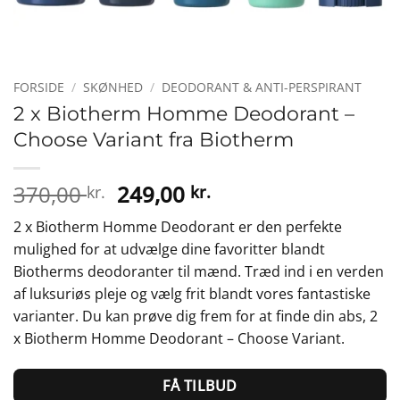
FORSIDE
/
SKØNHED
/
DEODORANT & ANTI-PERSPIRANT
2 x Biotherm Homme Deodorant –
Choose Variant fra Biotherm
Den
Den
370,00
249,00
kr.
kr.
oprindelige
aktuelle
2 x Biotherm Homme Deodorant er den perfekte
pris
pris
mulighed for at udvælge dine favoritter blandt
var:
er:
Biotherms deodoranter til mænd. Træd ind i en verden
370,00 kr..
249,00 kr..
af luksuriøs pleje og vælg frit blandt vores fantastiske
varianter. Du kan prøve dig frem for at finde din abs, 2
x Biotherm Homme Deodorant – Choose Variant.
FÅ TILBUD