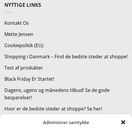
pris
pris
NYTTIGE LINKS
var:
er:
1.450,00 kr..
899,00 kr..
Kontakt Os
Mette Jensen
Cookiepolitik (EU)
Shopping i Danmark – Find de bedste steder at shoppe!
Test af produkter
Black Friday Er Startet!
Dagens, ugens og månedens tilbud! Se de gode
besparelser!
Hvor er de bedste steder at shoppe? Se her!
Administrer samtykke
KATEGORIER