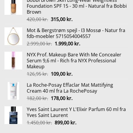
Bobbi Brown Skin Long-Wear Weightless
Foundation SPF 15 - 30 ml - Natural fra Bobbi
Brown
Den
Den
420,00
kr.
315,00
kr.
oprindelige
aktuelle
Mot & Bergstrøm spejl - I3 Mossø - Natur fra
pris
pris
fdb-moebler 5715054004557
var:
er:
Den
Den
2.999,00
kr.
1.999,00
kr.
420,00 kr..
315,00 kr..
oprindelige
aktuelle
NYX Prof. Makeup Bare With Me Concealer
pris
pris
Serum 9,6 ml - Rich fra NYX Professional
var:
er:
Makeup
2.999,00 kr..
1.999,00 kr..
Den
Den
126,95
kr.
109,00
kr.
oprindelige
aktuelle
La Roche-Posay Effaclar Mat Mattifying
pris
pris
Cream 40 ml fra La RochePosay
var:
er:
Den
Den
182,00
kr.
178,00
kr.
126,95 kr..
109,00 kr..
oprindelige
aktuelle
Yves Saint Laurent Y L'Elixir Parfum 60 ml fra
pris
pris
Yves Saint Laurent
var:
er:
Den
Den
1.450,00
kr.
899,00
kr.
182,00 kr..
178,00 kr..
oprindelige
aktuelle