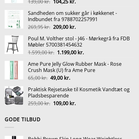
Den
Den
139,00
kr.
104,25
kr.
oprindelige
aktuelle
Sandheden om sukker går i køkkenet -
pris
pris
Indbundet fra 9788702257991
var:
er:
Den
Den
269,95
kr.
209,00
kr.
139,00 kr..
104,25 kr..
oprindelige
aktuelle
Poul M. Volther stol - J46 - Mørkegrå fra FDB
pris
pris
Møbler 5700381454632
var:
er:
Den
Den
1.599,00
kr.
1.199,00
kr.
269,95 kr..
209,00 kr..
oprindelige
aktuelle
Ame Pure Jelly Glow Rubber Mask - Rose
pris
pris
Crush Mask (U) fra Ame Pure
var:
er:
Den
Den
65,00
kr.
49,00
kr.
1.599,00 kr..
1.199,00 kr..
oprindelige
aktuelle
Praktisk Rejsetaske til Kosmetik Vandtæt og
pris
pris
Pladsbesparende
var:
er:
Den
Den
259,00
kr.
109,00
kr.
65,00 kr..
49,00 kr..
oprindelige
aktuelle
pris
pris
GODE TILBUD
var:
er:
259,00 kr..
109,00 kr..