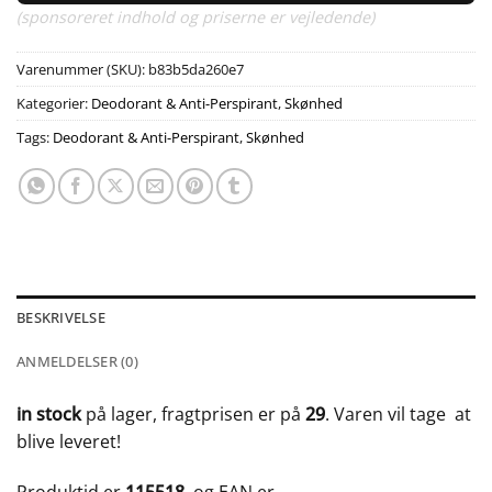
(sponsoreret indhold og priserne er vejledende)
Varenummer (SKU):
b83b5da260e7
Kategorier:
Deodorant & Anti-Perspirant
,
Skønhed
Tags:
Deodorant & Anti-Perspirant
,
Skønhed
BESKRIVELSE
ANMELDELSER (0)
in stock
på lager, fragtprisen er på
29
. Varen vil tage
at
blive leveret!