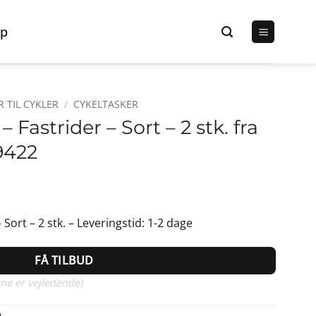
p
R TIL CYKLER
/
CYKELTASKER
 Fastrider – Sort – 2 stk. fra
9422
Sort – 2 stk. – Leveringstid: 1-2 dage
FÅ TILBUD
ne er vejledende)