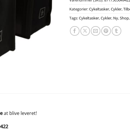
Varenummer (SKU):
871756564942
Kategorier:
Cykeltasker
,
Cykler
,
Tilb
Tags:
Cykeltasker
,
Cykler
,
Ny
,
Shop
ge
at blive leveret!
9422