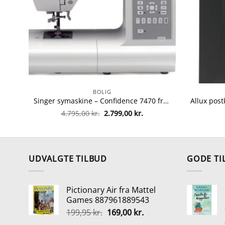
BOLIG
Singer symaskine – Confidence 7470 fra singer 4996856110016
Den
Den
4.795,00
kr.
2.799,00
kr.
oprindelige
aktuelle
pris
pris
var:
er:
4.795,00 kr..
2.799,00 kr..
UDVALGTE TILBUD
GODE TI
Pictionary Air fra Mattel
Games 887961889543
Den
Den
199,95
kr.
169,00
kr.
oprindelige
aktuelle