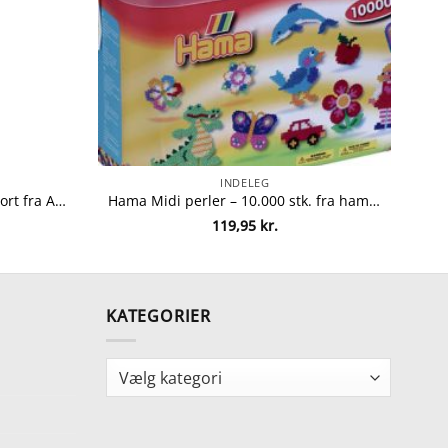
INDELEG
Allux pakkepostkasse – 800 – Sort fra Allux 5701701548024
Hama Midi perler – 10.000 stk. fra hama 28178202002
119,95
kr.
KATEGORIER
Kategorier