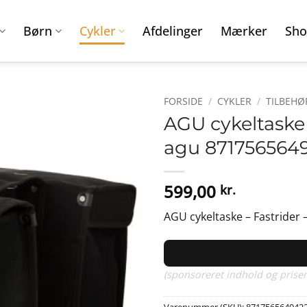
Børn
Cykler
Afdelinger
Mærker
Sho
FORSIDE
/
CYKLER
/
TILBEHØ
AGU cykeltaske –
agu 871756564
599,00
kr.
AGU cykeltaske – Fastrider – 
(sponsoreret indhold og priser