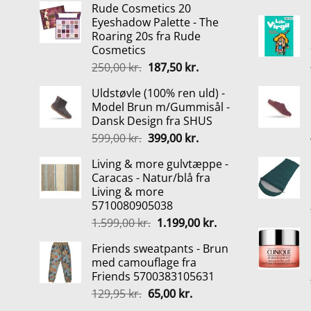
Rude Cosmetics 20
pris
pris
Eyeshadow Palette - The
var:
er:
Roaring 20s fra Rude
199,95 kr..
169,00 kr..
Cosmetics
Den
Den
250,00
kr.
187,50
kr.
oprindelige
aktuelle
Uldstøvle (100% ren uld) -
pris
pris
Model Brun m/Gummisål -
var:
er:
Dansk Design fra SHUS
250,00 kr..
187,50 kr..
Den
Den
599,00
kr.
399,00
kr.
oprindelige
aktuelle
Living & more gulvtæppe -
pris
pris
Caracas - Natur/blå fra
var:
er:
Living & more
599,00 kr..
399,00 kr..
5710080905038
Den
Den
1.599,00
kr.
1.199,00
kr.
oprindelige
aktuelle
Friends sweatpants - Brun
pris
pris
med camouflage fra
var:
er:
Friends 5700383105631
1.599,00 kr..
1.199,00 kr..
Den
Den
129,95
kr.
65,00
kr.
oprindelige
aktuelle