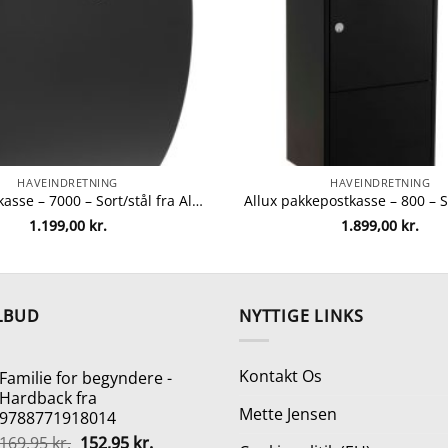
HAVEINDRETNING
HAVEINDRETNING
Allux postkasse – 7000 – Sort/stål fra Allux 5701701474736
1.199,00
kr.
1.899,00
kr.
LBUD
NYTTIGE LINKS
Kontakt Os
Familie for begyndere -
Hardback fra
Mette Jensen
9788771918014
Den
Den
169,95
kr.
152,95
kr.