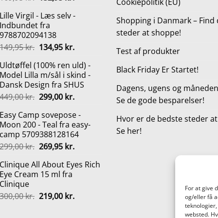
Cookiepolitik (EU)
oprindelige
aktuelle
Lille Virgil - Læs selv -
pris
pris
Shopping i Danmark – Find 
Indbundet fra
var:
er:
steder at shoppe!
9788702094138
169,95 kr..
152,95 kr..
Den
Den
149,95
kr.
134,95
kr.
Test af produkter
oprindelige
aktuelle
Uldtøffel (100% ren uld) -
pris
pris
Black Friday Er Startet!
Model Lilla m/sål i skind -
var:
er:
Dansk Design fra SHUS
149,95 kr..
134,95 kr..
Dagens, ugens og månedens
Den
Den
449,00
kr.
299,00
kr.
Se de gode besparelser!
oprindelige
aktuelle
Easy Camp sovepose -
pris
pris
Hvor er de bedste steder a
Moon 200 - Teal fra easy-
var:
er:
Se her!
camp 5709388128164
449,00 kr..
299,00 kr..
Den
Den
299,00
kr.
269,95
kr.
oprindelige
aktuelle
Clinique All About Eyes Rich
pris
pris
Eye Cream 15 ml fra
var:
er:
Clinique
299,00 kr..
269,95 kr..
For at give 
Den
Den
300,00
kr.
219,00
kr.
og/eller få 
oprindelige
aktuelle
teknologier,
websted. Hvi
pris
pris