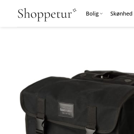
Fortsæt
til
Bolig
Skønhed
indhold