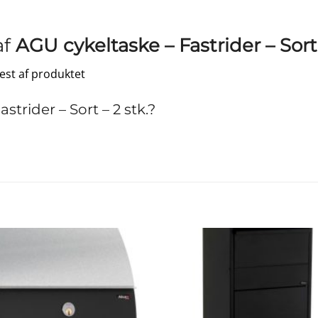
af
AGU cykeltaske – Fastrider – Sort 
test af produktet
rider – Sort – 2 stk.?