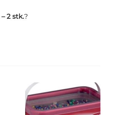
– 2 stk.
?