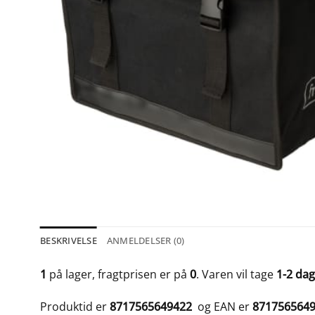
BESKRIVELSE
ANMELDELSER (0)
1
på lager, fragtprisen er på
0
. Varen vil tage
1-2 da
Produktid er
8717565649422
og EAN er
871756564