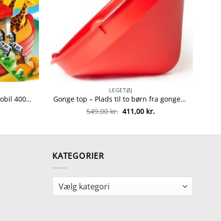
LEGETØJ
Playmobil Noahs ark fra Playmobil 4008789067654
Gonge top – Plads til to børn fra gonge 5704954210106
Den
Den
549,00
kr.
411,00
kr.
oprindelige
aktuelle
pris
pris
var:
er:
549,00 kr..
411,00 kr..
KATEGORIER
Kategorier