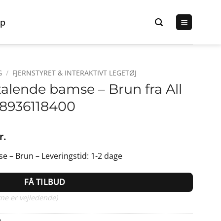
p
G
/
FJERNSTYRET & INTERAKTIVT LEGETØJ
 talende bamse – Brun fra All
28936118400
Den
r.
lige
aktuelle
se – Brun – Leveringstid: 1-2 dage
pris
er:
FÅ TILBUD
r..
249,95 kr..
ne er vejledende)