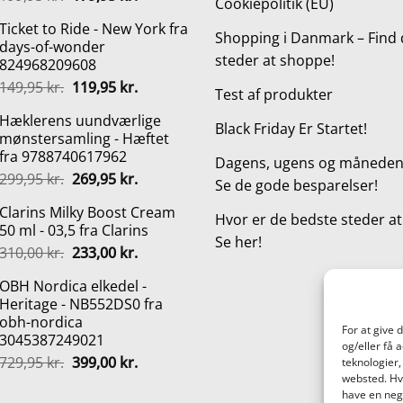
Cookiepolitik (EU)
oprindelige
aktuelle
Ticket to Ride - New York fra
pris
pris
Shopping i Danmark – Find 
days-of-wonder
var:
er:
steder at shoppe!
824968209608
199,95 kr..
179,95 kr..
Den
Den
149,95
kr.
119,95
kr.
Test af produkter
oprindelige
aktuelle
Hæklerens uundværlige
pris
pris
Black Friday Er Startet!
mønstersamling - Hæftet
var:
er:
fra 9788740617962
149,95 kr..
119,95 kr..
Dagens, ugens og månedens
Den
Den
299,95
kr.
269,95
kr.
Se de gode besparelser!
oprindelige
aktuelle
Clarins Milky Boost Cream
pris
pris
Hvor er de bedste steder a
50 ml - 03,5 fra Clarins
var:
er:
Se her!
Den
Den
310,00
kr.
233,00
kr.
299,95 kr..
269,95 kr..
oprindelige
aktuelle
OBH Nordica elkedel -
pris
pris
Heritage - NB552DS0 fra
var:
er:
obh-nordica
310,00 kr..
233,00 kr..
For at give 
3045387249021
og/eller få 
Den
Den
729,95
kr.
399,00
kr.
teknologier,
oprindelige
aktuelle
websted. Hvi
have en nega
pris
pris