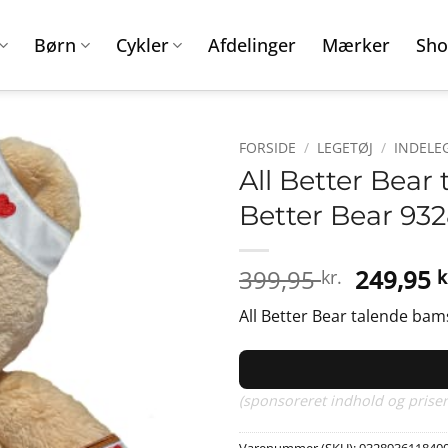
Børn
Cykler
Afdelinger
Mærker
Sho
FORSIDE
/
LEGETØJ
/
INDELE
All Better Bear
Better Bear 93
Den
399,95
249,95
kr.
k
oprinde
All Better Bear talende bam
pris
var:
399,95 k
(sponsoreret indhold og priser