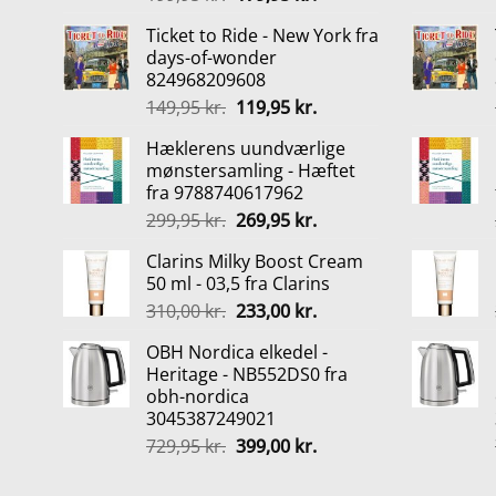
oprindelige
aktuelle
Ticket to Ride - New York fra
pris
pris
days-of-wonder
var:
er:
824968209608
199,95 kr..
179,95 kr..
Den
Den
149,95
kr.
119,95
kr.
oprindelige
aktuelle
Hæklerens uundværlige
pris
pris
mønstersamling - Hæftet
var:
er:
fra 9788740617962
149,95 kr..
119,95 kr..
Den
Den
299,95
kr.
269,95
kr.
oprindelige
aktuelle
Clarins Milky Boost Cream
pris
pris
50 ml - 03,5 fra Clarins
var:
er:
Den
Den
310,00
kr.
233,00
kr.
299,95 kr..
269,95 kr..
oprindelige
aktuelle
OBH Nordica elkedel -
pris
pris
Heritage - NB552DS0 fra
var:
er:
obh-nordica
310,00 kr..
233,00 kr..
3045387249021
Den
Den
729,95
kr.
399,00
kr.
oprindelige
aktuelle
pris
pris