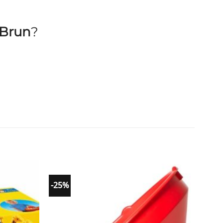
 Brun
?
-25%