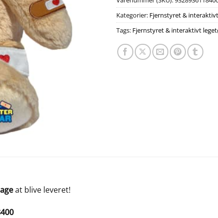
Varenummer (SKU):
932893611840
Kategorier:
Fjernstyret & interaktivt
Tags:
Fjernstyret & interaktivt leget
dage
at blive leveret!
8400