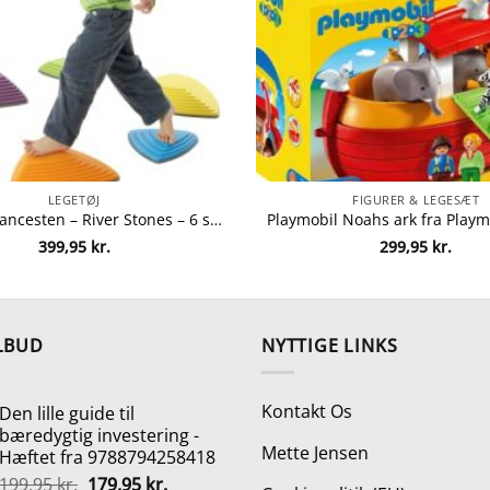
LEGETØJ
FIGURER & LEGESÆT
Gonge balancesten – River Stones – 6 stk. fra gonge 5704954212001
399,95
kr.
299,95
kr.
LBUD
NYTTIGE LINKS
Kontakt Os
Den lille guide til
bæredygtig investering -
Mette Jensen
Hæftet fra 9788794258418
Den
Den
199,95
kr.
179,95
kr.