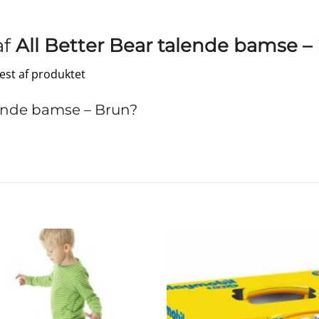
af
All Better Bear talende bamse –
test af produktet
lende bamse – Brun?