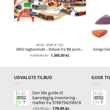
BILER, SKIBE & TOG
BRIO togbanesæt – Deluxe fra BB Junior 7312350330526
Den
Den
1.699,00
kr.
1.395,00
kr.
oprindelige
aktuelle
pris
pris
var:
er:
1.699,00 kr..
1.395,00 kr..
UDVALGTE TILBUD
GODE TI
Den lille guide til
bæredygtig investering -
Hæftet fra 9788794258418
Den
Den
199,95
kr.
179,95
kr.