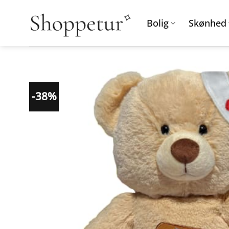
Fortsæt
til
Bolig
Skønhed
indhold
-38%