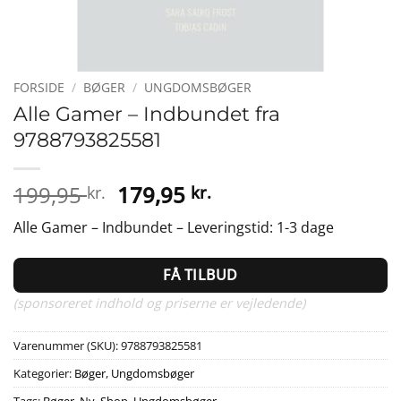
FORSIDE
/
BØGER
/
UNGDOMSBØGER
Alle Gamer – Indbundet fra
9788793825581
Den
Den
199,95
179,95
kr.
kr.
oprindelige
aktuelle
Alle Gamer – Indbundet – Leveringstid: 1-3 dage
pris
pris
var:
er:
FÅ TILBUD
199,95 kr..
179,95 kr..
(sponsoreret indhold og priserne er vejledende)
Varenummer (SKU):
9788793825581
Kategorier:
Bøger
,
Ungdomsbøger