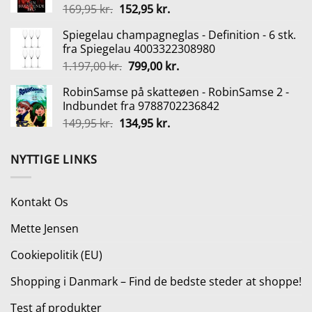
Den
Den
169,95
kr.
152,95
kr.
2.199,00 kr..
1.699,00 kr..
oprindelige
aktuelle
Spiegelau champagneglas - Definition - 6 stk.
pris
pris
fra Spiegelau 4003322308980
var:
er:
Den
Den
1.197,00
kr.
799,00
kr.
169,95 kr..
152,95 kr..
oprindelige
aktuelle
RobinSamse på skatteøen - RobinSamse 2 -
pris
pris
Indbundet fra 9788702236842
var:
er:
Den
Den
149,95
kr.
134,95
kr.
1.197,00 kr..
799,00 kr..
oprindelige
aktuelle
pris
pris
NYTTIGE LINKS
var:
er:
149,95 kr..
134,95 kr..
Kontakt Os
Mette Jensen
Cookiepolitik (EU)
Shopping i Danmark – Find de bedste steder at shoppe!
Test af produkter