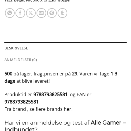
Tags:
Bøger
,
Ny
,
Shop
,
Ungdomsbøger
BESKRIVELSE
ANMELDELSER (0)
500
på lager, fragtprisen er på
29
. Varen vil tage
1-3
dage
at blive leveret!
Produktid er
9788793825581
og EAN er
9788793825581
Fra brand
, se flere brands
her
.
Har vi en anmeldelse og test af
Alle Gamer –
Indbundet
?