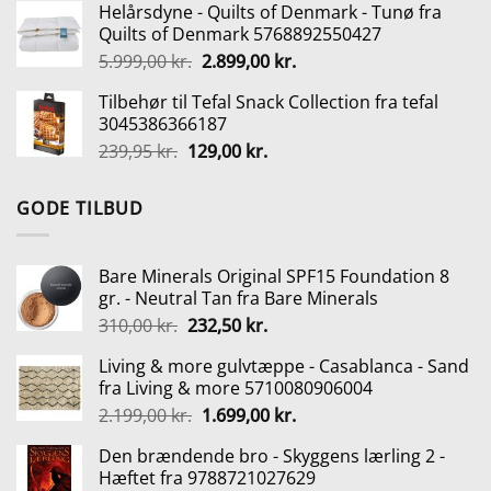
Helårsdyne - Quilts of Denmark - Tunø fra
pris
pris
Quilts of Denmark 5768892550427
var:
er:
Den
Den
5.999,00
kr.
2.899,00
kr.
499,00 kr..
369,00 kr..
oprindelige
aktuelle
Tilbehør til Tefal Snack Collection fra tefal
pris
pris
3045386366187
var:
er:
Den
Den
239,95
kr.
129,00
kr.
5.999,00 kr..
2.899,00 kr..
oprindelige
aktuelle
pris
pris
GODE TILBUD
var:
er:
239,95 kr..
129,00 kr..
Bare Minerals Original SPF15 Foundation 8
gr. - Neutral Tan fra Bare Minerals
Den
Den
310,00
kr.
232,50
kr.
oprindelige
aktuelle
Living & more gulvtæppe - Casablanca - Sand
pris
pris
fra Living & more 5710080906004
var:
er:
Den
Den
2.199,00
kr.
1.699,00
kr.
310,00 kr..
232,50 kr..
oprindelige
aktuelle
Den brændende bro - Skyggens lærling 2 -
pris
pris
Hæftet fra 9788721027629
var:
er: