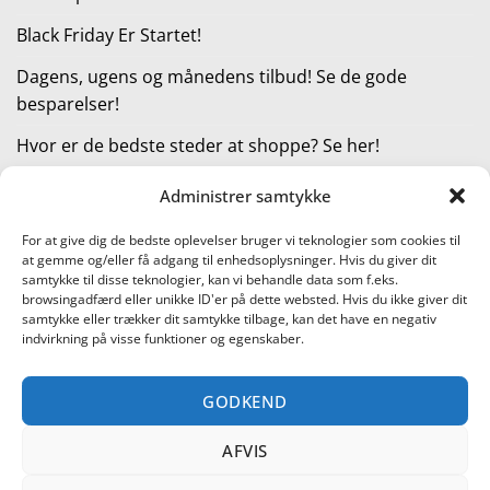
Black Friday Er Startet!
Dagens, ugens og månedens tilbud! Se de gode
besparelser!
Hvor er de bedste steder at shoppe? Se her!
Administrer samtykke
KATEGORIER
For at give dig de bedste oplevelser bruger vi teknologier som cookies til
at gemme og/eller få adgang til enhedsoplysninger. Hvis du giver dit
Kategorier
samtykke til disse teknologier, kan vi behandle data som f.eks.
browsingadfærd eller unikke ID'er på dette websted. Hvis du ikke giver dit
samtykke eller trækker dit samtykke tilbage, kan det have en negativ
indvirkning på visse funktioner og egenskaber.
Læs vores guide til online shopping
GODKEND
Visa
PayPal
Stripe
MasterCard
Cash
On
AFVIS
KONTAKT OS
METTE JENSEN
COOKIEPOLITIK (EU)
Delivery
SHOPPING I DANMARK – FIND DE BEDSTE STEDER AT SHOPPE!
TEST AF PRODUKTER
BLACK FRIDAY ER STARTET!