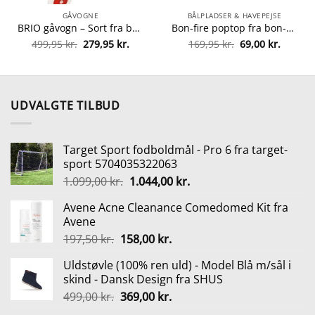
GÅVOGNE
BÅLPLADSER & HAVEPEJSE
BRIO gåvogn – Sort fra brio 7312350313512
Bon-fire poptop fra bon-fire 5708085100183
Den
Den
Den
Den
499,95
kr.
279,95
kr.
169,95
kr.
69,00
kr.
oprindelige
aktuelle
oprindelige
aktuell
pris
pris
pris
pris
var:
er:
var:
er:
499,95 kr..
279,95 kr..
169,95 kr..
69,00 kr
UDVALGTE TILBUD
Target Sport fodboldmål - Pro 6 fra target-
sport 5704035322063
Den
Den
1.099,00
kr.
1.044,00
kr.
oprindelige
aktuelle
Avene Acne Cleanance Comedomed Kit fra
pris
pris
Avene
var:
er:
Den
Den
197,50
kr.
158,00
kr.
1.099,00 kr..
1.044,00 kr..
oprindelige
aktuelle
Uldstøvle (100% ren uld) - Model Blå m/sål i
pris
pris
skind - Dansk Design fra SHUS
var:
er:
Den
Den
499,00
kr.
369,00
kr.
197,50 kr..
158,00 kr..
oprindelige
aktuelle