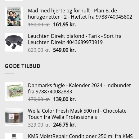
pris
pris
Mad med hjerte og fornuft - Plan B, de
var:
er:
hurtige retter - 2 - Hæftet fra 9788740045802
205,00 kr..
129,00 kr..
Den
Den
180,00
kr.
161,95
kr.
oprindelige
aktuelle
Leuchten Direkt plafond - Tarik - Sort fra
pris
pris
Leuchten Direkt 4043689973919
var:
er:
Den
Den
629,00
kr.
549,00
kr.
180,00 kr..
161,95 kr..
oprindelige
aktuelle
pris
pris
GODE TILBUD
var:
er:
629,00 kr..
549,00 kr..
Danmarks fugle - Kalender 2024 - Indbundet
fra 9788740082883
Den
Den
170,00
kr.
139,00
kr.
oprindelige
aktuelle
Wella Color Fresh Mask 500 ml - Chocolate
pris
pris
Touch fra Wella Professionals
var:
er:
Den
Den
329,00
kr.
246,75
kr.
170,00 kr..
139,00 kr..
oprindelige
aktuelle
KMS MoistRepair Conditioner 250 ml fra KMS
pris
pris