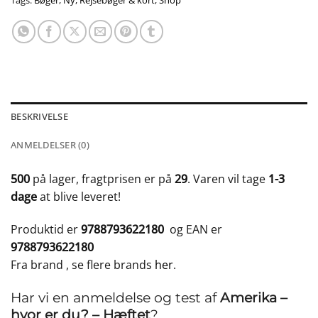
Tags:
Bøger
,
Ny
,
Rejsebøger & kort
,
Shop
BESKRIVELSE
ANMELDELSER (0)
500
på lager, fragtprisen er på
29
. Varen vil tage
1-3
dage
at blive leveret!
Produktid er
9788793622180
og EAN er
9788793622180
Fra brand
, se flere brands
her
.
Har vi en anmeldelse og test af
Amerika –
hvor er du? – Hæftet
?