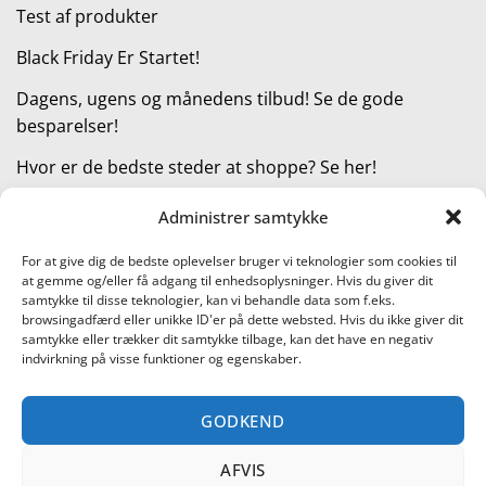
Test af produkter
Black Friday Er Startet!
Dagens, ugens og månedens tilbud! Se de gode
besparelser!
Hvor er de bedste steder at shoppe? Se her!
Administrer samtykke
KATEGORIER
For at give dig de bedste oplevelser bruger vi teknologier som cookies til
at gemme og/eller få adgang til enhedsoplysninger. Hvis du giver dit
Kategorier
samtykke til disse teknologier, kan vi behandle data som f.eks.
browsingadfærd eller unikke ID'er på dette websted. Hvis du ikke giver dit
samtykke eller trækker dit samtykke tilbage, kan det have en negativ
indvirkning på visse funktioner og egenskaber.
Læs vores guide til online shopping
GODKEND
Visa
PayPal
Stripe
MasterCard
Cash
On
AFVIS
KONTAKT OS
METTE JENSEN
COOKIEPOLITIK (EU)
Delivery