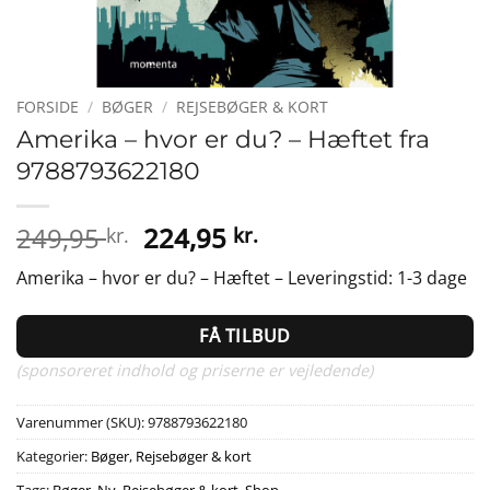
FORSIDE
/
BØGER
/
REJSEBØGER & KORT
Amerika – hvor er du? – Hæftet fra
9788793622180
Den
Den
249,95
224,95
kr.
kr.
oprindelige
aktuelle
Amerika – hvor er du? – Hæftet – Leveringstid: 1-3 dage
pris
pris
var:
er:
FÅ TILBUD
249,95 kr..
224,95 kr..
(sponsoreret indhold og priserne er vejledende)
Varenummer (SKU):
9788793622180
Kategorier:
Bøger
,
Rejsebøger & kort