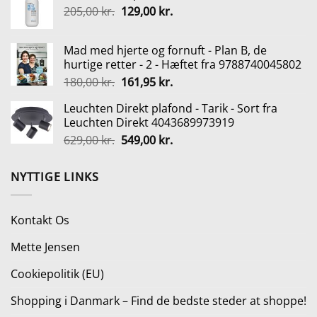
Den
Den
205,00
kr.
var:
129,00
kr.
er:
oprindelige
aktuelle
329,00 kr..
246,75 kr..
pris
pris
Mad med hjerte og fornuft - Plan B, de
var:
er:
hurtige retter - 2 - Hæftet fra 9788740045802
205,00 kr..
129,00 kr..
Den
Den
180,00
kr.
161,95
kr.
oprindelige
aktuelle
Leuchten Direkt plafond - Tarik - Sort fra
pris
pris
Leuchten Direkt 4043689973919
var:
er:
Den
Den
629,00
kr.
549,00
kr.
180,00 kr..
161,95 kr..
oprindelige
aktuelle
pris
pris
NYTTIGE LINKS
var:
er:
629,00 kr..
549,00 kr..
Kontakt Os
Mette Jensen
Cookiepolitik (EU)
Shopping i Danmark – Find de bedste steder at shoppe!