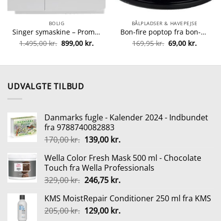
BOLIG
BÅLPLADSER & HAVEPEJSE
Singer symaskine – Promise 1408 fra singer 374318830872
Bon-fire poptop fra bon-fire 5708085100183
Den
Den
Den
Den
1.495,00
kr.
899,00
kr.
169,95
kr.
69,00
kr.
oprindelige
aktuelle
oprindelige
aktuell
pris
pris
pris
pris
var:
er:
var:
er:
1.495,00 kr..
899,00 kr..
169,95 kr..
69,00 kr
UDVALGTE TILBUD
Danmarks fugle - Kalender 2024 - Indbundet
fra 9788740082883
Den
Den
170,00
kr.
139,00
kr.
oprindelige
aktuelle
Wella Color Fresh Mask 500 ml - Chocolate
pris
pris
Touch fra Wella Professionals
var:
er:
Den
Den
329,00
kr.
246,75
kr.
170,00 kr..
139,00 kr..
oprindelige
aktuelle
KMS MoistRepair Conditioner 250 ml fra KMS
pris
pris
Den
Den
205,00
kr.
var:
129,00
kr.
er:
oprindelige
aktuelle
329,00 kr..
246,75 kr..